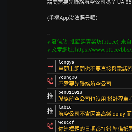
請問需要先聯絡航空公司嗎？ UA 852
(手機App沒法選分類）

※ 發信站: 批踢踢實業坊(ptt.cc), 來自: 2
※ 文章網址: 
https://www.ptt.cc/bbs
longya
→
寧願上網問也不要直接撥電話確
YoungOG
噓
不需要先聯絡航空公司
ben811018
推
聯絡航空公司也沒用 搭計程車
lab16
推
航空公司不會因為高鐵 delay 
wcsccf
噓
你連標題的日期都打錯 準備抵