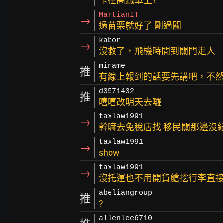
卡在高鐵車上?
MartianIT
→
過苗栗就好了 剛過關
kabor
→
沒救了，飛機時間到關門走人
miname
推
有線上報到的話要先講吧，不
d3571432
推
嘻嘻改明天去囉
taxlaw1991
→
幹嘛去免稅店找 移民關那邊沒紀
taxlaw1991
→
show
taxlaw1991
→
沒托運也不用開貨艙挖行李直
abeliangroup
推
?
allenlee6710