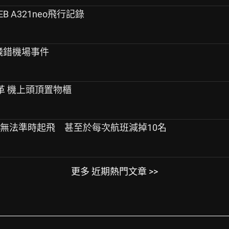
CEB A321neo飛行記錄
2飛錯機場事件
變革 機上頭頂置物櫃
班無法準時起飛 甚至於每次航班減掉10名
更多 近期熱門文章 >>