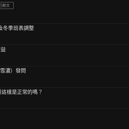
已刪文
班及冬季班表調整
請益
（雪濃）發問
萃容量這樣是正常的嗎？