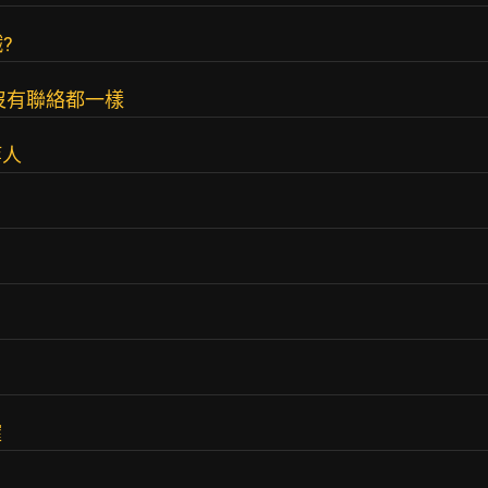
?
沒有聯絡都一樣
等人
確