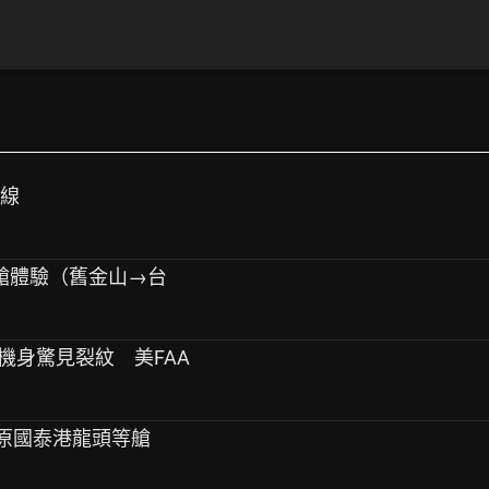
航線
務艙體驗（舊金山→台
事！機身驚見裂紋 美FAA
檳城 原國泰港龍頭等艙