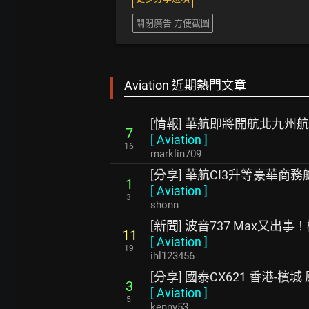
關閉廣告 方便截圖
Aviation 近期熱門文章
[情報] 華航即將開航北九州
7
[
Aviation
]
16
marklin709
[分享] 華航CI3升等豪華商
1
[
Aviation
]
3
shonn
[新聞] 波音737 Max又出
11
[
Aviation
]
19
ihl123456
[分享] 國泰CX621 香港-
3
[
Aviation
]
5
kenny53