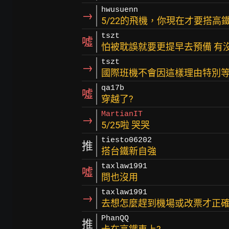
hwusuenn
→
5/22的飛機，你現在才要搭高鐵
tszt
噓
怕被耽誤就要更提早去預備 有
tszt
→
國際班機不會因這樣理由特別
qa17b
噓
穿越了?
MartianIT
→
5/25啦 哭哭
tiesto06202
推
搭台鐵新自強
taxlaw1991
噓
問也沒用
taxlaw1991
→
去想怎麼趕到機場或改票才正
PhanQQ
推