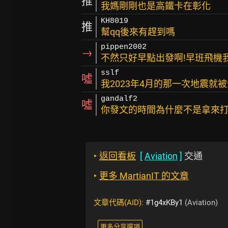
推
我媽剛剛也是高鐵卡在彰化
KH8019
推
幫qq後來有趕到嗎
pippen2002
→
不然只好早點出發啊!早班飛機
sslf
噓
我2023年4月的那一次地震就
gandalf2
噓
你發文的時間為什麼不是拿來
‣
返回看板
[
Aviation
]
交通
‣
更多 MartianIT 的文章
文章代碼(AID):
#1g4xKBy1
(Aviation)
更多分享選項