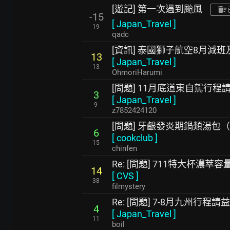
[遊記] 第一次遇到颱風
-15
[
Japan_Travel
]
19
qadc
[資訊] 泰國獅子航空8月減
13
[
Japan_Travel
]
13
OhmoriHarumi
[問題] 11月底道東自駕行程
3
[
Japan_Travel
]
9
z7852424120
[問題] 牙齦發炎期鍋類湯包
6
[
cookclub
]
15
chinfen
Re: [問題] 711特大杯濃
14
[
CVS
]
38
filmystery
Re: [問題] 7-8月九州行程請益
4
[
Japan_Travel
]
11
boil