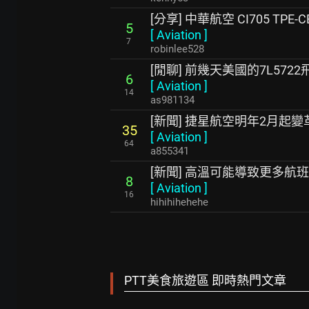
[分享] 中華航空 CI705 TPE-
5
[
Aviation
]
7
robinlee528
[閒聊] 前幾天美國的7L572
6
[
Aviation
]
14
as981134
[新聞] 捷星航空明年2月起
35
[
Aviation
]
64
a855341
[新聞] 高溫可能導致更多航
8
[
Aviation
]
16
hihihihehehe
PTT美食旅遊區 即時熱門文章