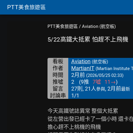
PTT
美食旅遊區
PTT美食旅遊區
/
Aviation (航空板)
5/22高鐵大抵累 怕趕不上飛機
看板
Aviation
(航空板)
作者
MartianIT
(Martian Institute 
時間
2月前
(2026/05/25 02:33)
推噓
2
(
9
推
7
噓
11
→
)
留言
27則, 21人
, 2月前
參與
最新
討論串
1/1
今天高鐵號誌異常 整個大抵累

從左營出發已經卡了一個小時 還卡在
擔心趕不上桃機的飛機
