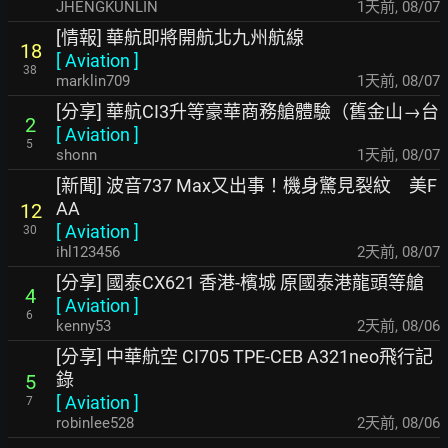
JHENGKUNLIN
1天前
,
08/07
[情報] 華航即將開航北九州航線
18
[
Aviation
]
38
marklin709
1天前
,
08/07
[分享] 華航CI3升等豪華商務艙體驗（舊金山→台
2
[
Aviation
]
5
shonn
1天前
,
08/07
[新聞] 波音737 Max又出事！機身驚見裂紋 美F
AA
12
[
Aviation
]
30
ihl123456
2天前
,
08/07
[分享] 國泰CX621 香港-檳城 原國泰港龍頭等艙
4
[
Aviation
]
6
kenny53
2天前
,
08/06
[分享] 中華航空 CI705 TPE-CEB A321neo飛行記
錄
5
[
Aviation
]
7
robinlee528
2天前
,
08/06