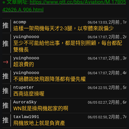
※ 文章網址: 
https://www.ptt.cc/bbs/Aviation/M.17805
42626.A.906.html
2月前
, 1
acomp
06/04 13:03,
F
推
這樣一架飛機每天才2-3腿，以窄體來說偏少
2月前
, 2
yuinghoooo
06/04 17:07,
F
推
至少不可能給他出事，都是特別照顧，每台都配
雙機長
2月前
, 3
yuinghoooo
06/04 17:07,
F
→
超浪費的
2月前
, 4
yuinghoooo
06/04 17:07,
F
推
不過聽說放飛跟降落都有優先權
2月前
, 5
ntupeter
06/04 22:55,
F
推
西南這麼操喔
2月前
, 6
AuroraSky
06/05 02:27,
F
推
WN就是操飛機起家的啊
2月前
, 7
taxlaw1991
06/05 02:50,
F
推
飛機放地上就是負資產