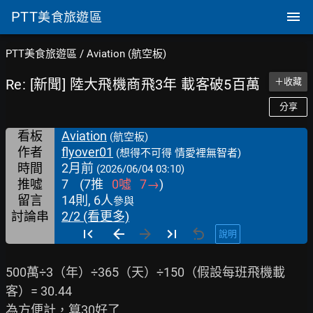
PTT
美食旅遊區
PTT美食旅遊區
/
Aviation (航空板)
Re: [新聞] 陸大飛機商飛3年 載客破5百萬
＋收藏
分享
看板
Aviation
(航空板)
作者
flyover01
(想得不可得 情愛裡無智者)
時間
2月前
(2026/06/04 03:10)
推噓
7
(
7
推
0
噓
7
→
)
留言
14則, 6人
參與
討論串
2/2 (看更多)
說明
500萬÷3（年）÷365（天）÷150（假設每班飛機載
客）= 30.44

為方便計，算30好了
