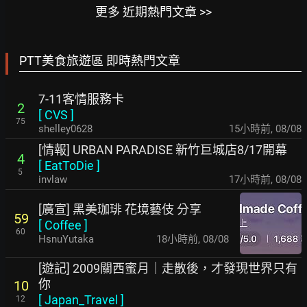
更多 近期熱門文章 >>
PTT美食旅遊區 即時熱門文章
7-11客情服務卡
2
[
CVS
]
75
shelley0628
15小時前
,
08/08
[情報] URBAN PARADISE 新竹巨城店8/17開幕
4
[
EatToDie
]
5
invlaw
17小時前
,
08/08
[廣宣] 黑美珈琲 花境藝伎 分享
59
[
Coffee
]
60
HsnuYutaka
18小時前
,
08/08
[遊記] 2009關西蜜月｜走散後，才發現世界只有
你
10
[
Japan_Travel
]
12