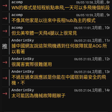
2月前
, 8
acomp
06/05 10:58,
F
→
WN的模式是短程航點串飛,一天可以多飛幾個航段
2月前
, 9
acomp
06/05 10:59,
F
→
不像其他家是以往來中長程hub為主的模式
2月前
, 10
acomp
06/05 11:01,
F
→
但北美窄體一天飛4腿以上很常見
2月前
, 11
AnderinSky
06/05 21:03,
F
推
據中國網友說這架飛機遇到任何故障就是AOG 所
以看著
2月前
, 12
AnderinSky
06/05 21:03,
F
→
很厲害實際很難運用
2月前
, 13
AnderinSky
06/05 21:04,
F
→
不過反過來說應該是你能在中國搭到最安全的飛
機，不
2月前
, 14
AnderinSky
06/05 21:04,
F
→
太可能因為機械故障翹辮子