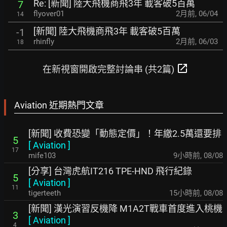
Re: [新聞] 陸大飛機商飛3年 載客破5百萬
7
flyover01
2月前
,
06/04
14
[新聞] 陸大飛機商飛3年 載客破5百萬
-1
rhinfly
2月前
,
06/03
18
open_in_new
在新視窗開啟完整討論串 (共2篇)
Aviation 近期熱門文章
[新聞] 收費恐變「動態定價」！年繳2.5萬還要排
5
[
Aviation
]
17
mife103
9小時前
,
08/08
[分享] 台灣虎航IT216 TPE-HND 飛行紀錄
5
[
Aviation
]
11
tigerteeth
15小時前
,
08/08
[新聞] 漢光演習反機降 M1A2T戰車首度進入桃機
3
[
Aviation
]
4