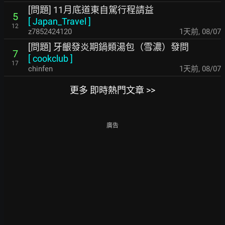
[問題] 11月底道東自駕行程請益
5
[
Japan_Travel
]
12
z7852424120
1天前
,
08/07
[問題] 牙齦發炎期鍋類湯包（雪濃）發問
7
[
cookclub
]
17
chinfen
1天前
,
08/07
更多 即時熱門文章 >>
廣告