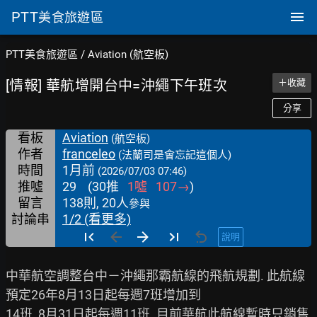
PTT
美食旅遊區
PTT美食旅遊區
/
Aviation (航空板)
[情報] 華航增開台中=沖繩下午班次
＋收藏
分享
看板
Aviation
(航空板)
作者
franceleo
(法蘭司是會忘記這個人)
時間
1月前
(2026/07/03 07:46)
推噓
29
(
30
推
1
噓
107
→
)
留言
138則, 20人
參與
討論串
1/2 (看更多)
說明
中華航空調整台中－沖繩那霸航線的飛航規劃. 此航線
預定26年8月13日起每週7班增加到

14班, 8月31日起每週11班. 目前華航此航線暫時只銷售