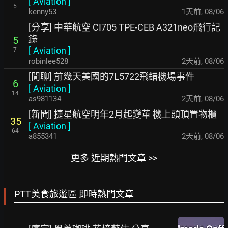
[
Aviation
]
5
kenny53
1天前
,
08/06
[分享] 中華航空 CI705 TPE-CEB A321neo飛行記
錄
5
[
Aviation
]
7
robinlee528
2天前
,
08/06
[閒聊] 前幾天美國的7L5722飛錯機場事件
6
[
Aviation
]
14
as981134
2天前
,
08/06
[新聞] 捷星航空明年2月起變革 機上頭頂置物櫃
35
[
Aviation
]
64
a855341
2天前
,
08/06
更多 近期熱門文章 >>
PTT美食旅遊區 即時熱門文章