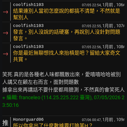
1月前
, 106
coolfish1103
07/05 22:54,
F
→
結果連別人當初怎麼說的都搞不清楚，不然就是
幫別人
1月前
, 107
coolfish1103
07/05 22:55,
F
→
發言，別人沒說的話硬塞，再說別人沒針對問題
發言。
1月前
, 108
coolfish1103
07/05 22:56,
F
→
你是最近無聊想找人來抬槓是吧？留給大家奇文
共賞。
笑死 真的是各種老人味都飄散出來，愛嘻嘻哈哈被別
人講又在顧左右而言，面對問題數

※ 編輯: franceleo (114.25.225.222 臺灣), 07/05/2026 2
1月前
, 109
Honorguard06
07/06 00:47,
F
推
所以你拿出了什麼數據要打臉某H？