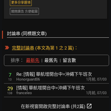
更多分享選項
關閉廣告 方便截圖
討論串 (同標題文章)
完整討論串
(本文為第 1 之 2 篇)：
排序：
最新先
|
最舊先
|
留言數
Re: [情報] 華航增開台中=沖繩下午班次
7
Honorguard06
1月前
,
07/03
13
[情報] 華航增開台中=沖繩下午班次
29
franceleo
1月前
,
07/03
138
open_in_new
在新視窗開啟完整討論串 (共2篇)