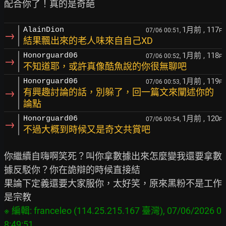
1月前
, 117
AlainDion
07/06 00:51,
F
→
結果飄出來的老人味來自自己XD
1月前
, 118
Honorguard06
07/06 00:52,
F
→
不知道耶，或許真像酷魚說的你很無聊吧
1月前
, 119
Honorguard06
07/06 00:53,
F
→
有興趣討論的話，別躲了，回一篇文來闡述你的
論點
1月前
, 120
Honorguard06
07/06 00:54,
F
→
不過大概到時候又是奇文共賞吧
你繼續自嗨啊笑死？叫你拿數據出來怎麼變我還要拿數
據反駁你？你在詭辯的時候直接結

果論下定義還要大家服你，太好笑，原來黑粉不是工作
※ 編輯: franceleo (114.25.215.167 臺灣), 07/06/2026 0
8:49:51
