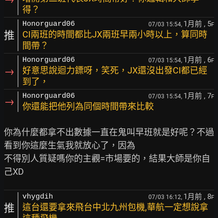
得？
1月前
, 5
Honorguard06
07/03 15:54,
F
推
CI兩班的時間都比JX兩班早兩小時以上，算同時
間帶？
1月前
, 6
Honorguard06
07/03 15:54,
F
→
好意思說迴力鏢呀，笑死，JX還沒出發CI都已經
到了，
1月前
, 7
Honorguard06
07/03 15:54,
F
→
你還能把他列為同個時間帶來比較
你為什麼都拿不出數據一直在鬼叫早班就是好呢？不過
看到你這麼生氣我就放心了，因為

不得別人質疑嗎你的主觀=市場要的，結果大師是你自
1月前
, 8
vhygdih
07/03 16:12,
F
推
這台還要拿來飛台中北九州包機,華航一定想說拿