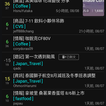
[廣宣] 黑美珈琲 花境藝伎 分享
36
[
Coffee
]
37
HsnuYutaka
5小時前
,
08/08
[商品] 7-11 飲料小夥伴吊飾
6
[
CVS
]
8
jeff888chang
21小時前
,
08/07
[情報] 咖銳克CF80V
6
[
Coffee
]
36
corydoras09
1天前
,
08/07
[遊記] 第一次遇到颱風
已刪文
-15
[
Japan_Travel
]
19
qadc
1天前
,
08/07
[資訊] 泰國獅子航空8月減班及冬季班表調整
15
[
Japan_Travel
]
19
OhmoriHarumi
1天前
,
08/07
[情報] 拿坡里 桑葚果香蛋塔 8/6新上市
6
[
fastfood
]
10
papau
1天前
,
08/07