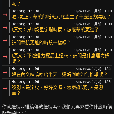
呢？
1月前
, 130
Honorguard06
07/06 19:40,
F
→
喔~更正，華航的增班到底產生了什麼迴力鏢呢？
1月前
, 131
Honorguard06
07/06 19:41,
F
→
f原文：某H說星宇爛時間，怎麼華航更進了
1月前
, 132
Honorguard06
07/06 19:42,
F
→
請問華航更進的時段一樣嗎？
1月前
, 133
Honorguard06
07/06 19:43,
F
→
f原文：不然迴力鏢馬上過來，請問是什麼迴力鏢
呢？
1月前
, 134
Honorguard06
07/06 19:44,
F
→
躲在內文嘻嘻哈哈半天，邏輯到底如何推導呢？
1月前
, 135
Honorguard06
07/06 19:45,
F
→
說別人是潑糞，好好笑喔，怎麼證明別人是潑
糞？
你就繼續叫繼續傳教繼續黑～我想到再來看你什麼時候