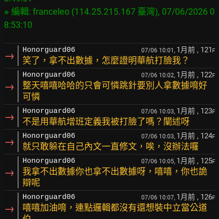
※ 編輯: franceleo (114.25.215.167 臺灣), 07/06/2026 0
1月前
, 121
Honorguard06
07/06 10:01,
F
→
笑了，拿不出數據，怎麼證明華航打臉我？
1月前
, 122
Honorguard06
07/06 10:02,
F
→
整天嘻嘻哈哈的只會可憐跳針要別人拿數據唷好
可憐
1月前
, 123
Honorguard06
07/06 10:03,
F
→
不是用華航增班定義我被打臉了嗎？闡述呀
1月前
, 124
Honorguard06
07/06 10:03,
F
→
就只敢躲在自己內文一直修文，唉，沒辦法囉
1月前
, 125
Honorguard06
07/06 10:05,
F
→
我拿不出數據你也拿不出數據呀，嘻嘻，你也詭
辯呢
1月前
, 126
Honorguard06
07/06 10:07,
F
→
嘻嘻加油唷，連點邏輯都沒有還想裝中立當公道
伯