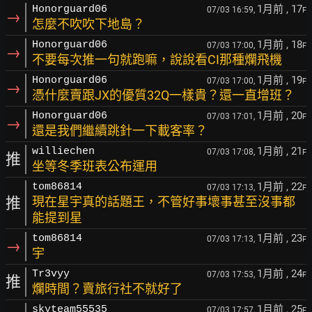
1月前
, 17
Honorguard06
07/03 16:59,
F
→
怎麼不吹吹下地島？
1月前
, 18
Honorguard06
07/03 17:00,
F
→
不要每次推一句就跑嘛，說說看CI那種爛飛機
1月前
, 19
Honorguard06
07/03 17:00,
F
→
憑什麼賣跟JX的優質32Q一樣貴？還一直增班？
1月前
, 20
Honorguard06
07/03 17:01,
F
→
還是我們繼續跳針一下載客率？
1月前
, 21
williechen
07/03 17:08,
F
推
坐等冬季班表公布運用
1月前
, 22
tom86814
07/03 17:13,
F
推
現在星宇真的話題王，不管好事壞事甚至沒事都
能提到星
1月前
, 23
tom86814
07/03 17:13,
F
→
宇
1月前
, 24
Tr3vyy
07/03 17:53,
F
推
爛時間？賣旅行社不就好了
1月前
, 25
skyteam55535
07/03 17:57,
F