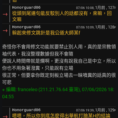
1月前
, 127
Honorguard06
07/06 10:08,
F
→
從頭到尾連句能反駁別人的話都沒有，來嘛，回
文嘛
1月前
, 128
Honorguard06
07/06 10:09,
F
→
躲起來修文跳針是我公道大師某f
奇怪你不會用修文功能就要禁止別人用，真的是宗教領
袖代表，我沒整理數據但我不會隨

便說人時間帶就是爛啊，更沒有說我自己是中立，所以
你也不用急著潑糞，只能說有立場

很正常，但要拿你既定刻板立場去一昧噴糞的話真的很
※ 編輯: franceleo (211.21.76.64 臺灣), 07/06/2026 18:
1月前
, 129
Honorguard06
07/06 19:39,
F
→
嗯嗯，所以你到底怎麼得出華航打臉某H的結論