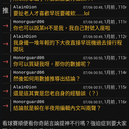
1月前
, 110
AlainDion
07/06 00:48,
F
推
要扯老人才喜歡早班要確欸......lol
1月前
, 111
Honorguard06
07/06 00:49,
F
→
你也可以說某H不是我，我自己對號入座啦
1月前
, 112
AlainDion
07/06 00:49,
F
→
我身邊一堆年輕的下大夜直接早班機過去接行程
開玩
1月前
, 113
Honorguard06
07/06 00:50,
F
→
你可以質疑我呀，那你的數據呢？
1月前
, 114
Honorguard06
07/06 00:50,
F
→
然後如何用數據推導出結論？
1月前
, 115
AlainDion
07/06 00:51,
F
→
還是這其實是您老自身的經驗談（？）
1月前
, 116
Honorguard06
07/06 00:51,
F
→
結論就是躲在半夜用編輯內文叫兩聲？
看球賽順便看你奇葩言論提神不行嗎？強迫症到要大家