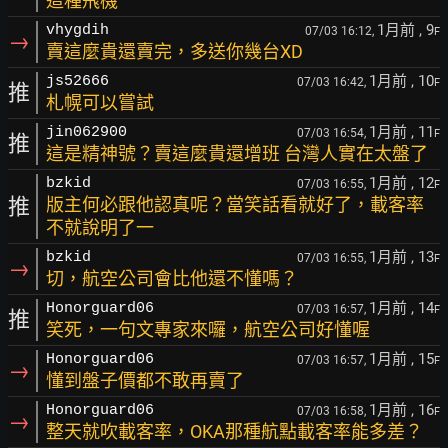
這種飛機
1月前
, 9
vhygdih
07/03 16:12,
F
→
賣這麼貴還賣完，多送你幾台XD
1月前
, 10
js52666
07/03 16:42,
F
推
札幌可以嘗試
1月前
, 11
jin062900
07/03 16:54,
F
推
這是精神號？賣這麼貴還增班 台灣人實在太盤了
1月前
, 12
bzkid
07/03 16:55,
F
推
版主何必跟他認真呢？當笑話看就好了，載客率
不就說明了一
1月前
, 13
bzkid
07/03 16:55,
F
→
切，航空公司會比他還不懂嗎？
1月前
, 14
Honorguard06
07/03 16:57,
F
推
笑死，一句文專家來囉，航空公司好懂喔
1月前
, 15
Honorguard06
07/03 16:57,
F
→
懂到盤子價都不敢再賣了
1月前
, 16
Honorguard06
07/03 16:58,
F
→
整天就吹載客率，OKA那種航點載客率能多差？