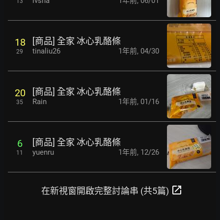
ivsna
1年前
,
06/01
13
[商品] 全家 冰心乳酪條
18
tinaliu26
1年前
,
04/30
29
[商品] 全家 冰心乳酪條
20
Rain
1年前
,
01/16
35
[商品] 全家 冰心乳酪條
6
yuenru
1年前
,
12/26
11
open_in_new
在新視窗開啟完整討論串 (共5篇)