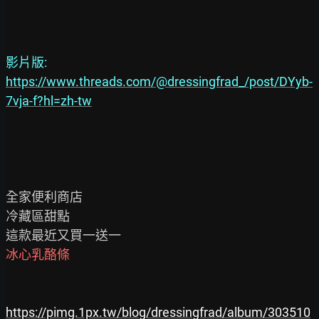
https://www.threads.com/@dressingfrad_/post/DYyb-
7vja-f?hl=zh-tw
全家便利商店

冷藏區甜點

https://pimg.1px.tw/blog/dressingfrad/album/303510