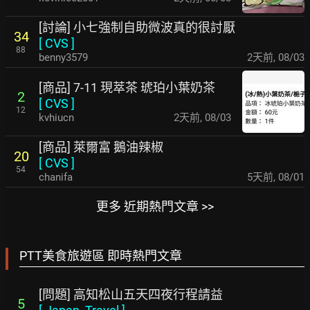
[討論] 小七強制自助微波真的很討厭
34
[
CVS
]
88
benny3579
2天前
,
08/03
[商品] 7-11 現萃茶 琥珀小葉奶茶
2
[
CVS
]
12
kvhiucn
2天前
,
08/03
[商品] 萊爾富 鵝油辣椒
20
[
CVS
]
54
chanifa
5天前
,
08/01
更多 近期熱門文章 >>
PTT美食旅遊區 即時熱門文章
[問題] 高知松山五天四夜行程請益
5