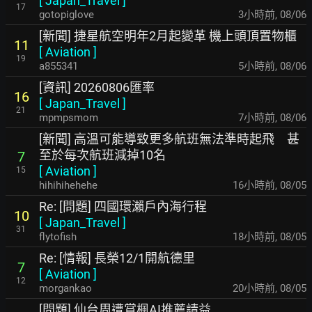
[
Japan_Travel
]
17
gotopiglove
3小時前
,
08/06
[新聞] 捷星航空明年2月起變革 機上頭頂置物櫃
11
[
Aviation
]
19
a855341
5小時前
,
08/06
[資訊] 20260806匯率
16
[
Japan_Travel
]
21
mpmpsmom
7小時前
,
08/06
[新聞] 高溫可能導致更多航班無法準時起飛 甚
至於每次航班減掉10名
7
[
Aviation
]
15
hihihihehehe
16小時前
,
08/05
Re: [問題] 四國環瀨戶內海行程
10
[
Japan_Travel
]
31
flytofish
18小時前
,
08/05
Re: [情報] 長榮12/1開航德里
7
[
Aviation
]
12
morgankao
20小時前
,
08/05
[問題] 仙台周遭賞楓AI推薦請益