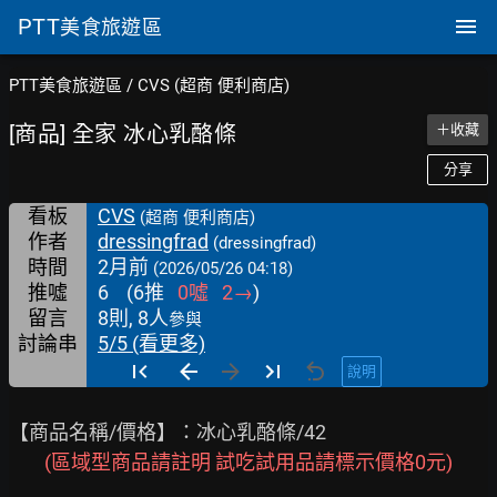
PTT
美食旅遊區
PTT美食旅遊區
/
CVS (超商 便利商店)
[商品] 全家 冰心乳酪條
＋收藏
分享
看板
CVS
(超商 便利商店)
作者
dressingfrad
(dressingfrad)
時間
2月前
(2026/05/26 04:18)
推噓
6
(
6
推
0
噓
2
→
)
留言
8則, 8人
參與
討論串
5/5 (看更多)
說明
【商品名稱/價格】：冰心乳酪條/42

(區域型商品請註明 試吃試用品請標示價格0元)