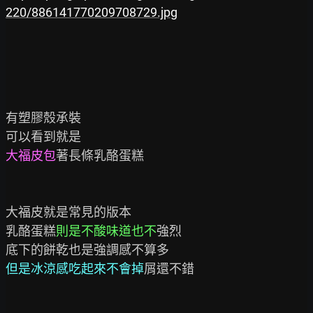
220/886141770209708729.jpg
有塑膠殼承裝

大福皮包
著長條乳酪蛋糕

大福皮就是常見的版本

乳酪蛋糕
則是不酸味道也不
強烈

底下的餅乾也是強調感不算多 
但是冰涼感吃起來不會掉
屑還不錯
