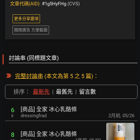
文章代碼(AID):
#1g5HyFHg
(CVS)
更多分享選項
關閉廣告 方便截圖
討論串 (同標題文章)
完整討論串
(本文為第 5 之 5 篇)：
排序：
最新先
|
最舊先
|
留言數
[商品] 全家 冰心乳酪條
6
dressingfrad
2月前
,
05/26
8
[商品] 全家 冰心乳酪條
8