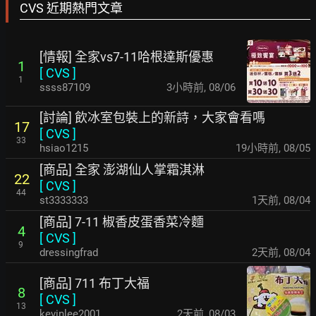
CVS 近期熱門文章
[情報] 全家vs7-11哈根達斯優惠
1
[
CVS
]
1
ssss87109
3小時前
,
08/06
[討論] 飲冰室包裝上的新詩，大家會看嗎
17
[
CVS
]
33
hsiao1215
19小時前
,
08/05
[商品] 全家 澎湖仙人掌霜淇淋
22
[
CVS
]
44
st3333333
1天前
,
08/04
[商品] 7-11 椒香皮蛋香菜冷麵
4
[
CVS
]
9
dressingfrad
2天前
,
08/04
[商品] 711 布丁大福
8
[
CVS
]
13
kevinlee2001
2天前
,
08/03