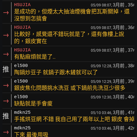
3月前
, 35
HSUJIA
05/09 08:07,
F
→
是成功的，但煙太大抽油煙機會把瓦斯關掉，還
沒想到怎搞會
3月前
, 36
HSUJIA
05/09 08:07,
F
→
比較好，感覺還不錯玩就是了，還有像樓上說
的，銀皮實在
3月前
, 37
HSUJIA
05/09 08:07,
F
→
有點麻煩就是了..
3月前
, 38
el500
05/09 12:28,
F
推
陶鍋炒豆子 就鍋子跟木鏟就可以了
3月前
, 39
el500
05/09 12:29,
F
→
銀皮焦化問題挑水洗豆 或下鍋前先洗豆少很多
3月前
, 40
el500
05/09 12:30,
F
→
缺點就是手會痠
3月前
, 41
mdkn25
05/10 03:46,
F
推
手搖烘豆網 不錯 我自己用了兩年以上吧 銀皮 會掉
3月前
, 42
mdkn25
05/10 03:46,
F
→
下來 最後用吸