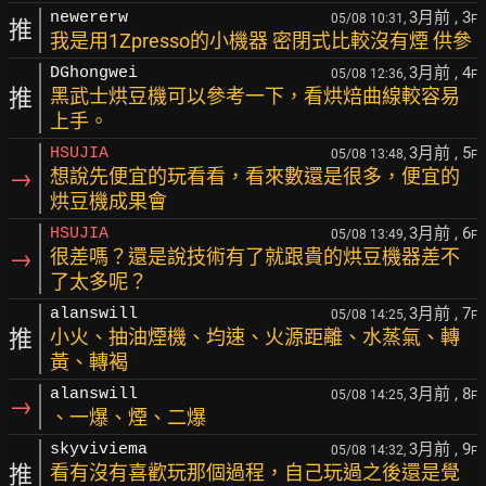
3月前
, 3
newererw
05/08 10:31,
F
推
我是用1Zpresso的小機器 密閉式比較沒有煙 供參
3月前
, 4
DGhongwei
05/08 12:36,
F
推
黑武士烘豆機可以參考一下，看烘焙曲線較容易
上手。
3月前
, 5
HSUJIA
05/08 13:48,
F
→
想說先便宜的玩看看，看來數還是很多，便宜的
烘豆機成果會
3月前
, 6
HSUJIA
05/08 13:49,
F
→
很差嗎？還是說技術有了就跟貴的烘豆機器差不
了太多呢？
3月前
, 7
alanswill
05/08 14:25,
F
推
小火、抽油煙機、均速、火源距離、水蒸氣、轉
黃、轉褐
3月前
, 8
alanswill
05/08 14:25,
F
→
、一爆、煙、二爆
3月前
, 9
skyviviema
05/08 14:32,
F
推
看有沒有喜歡玩那個過程，自己玩過之後還是覺