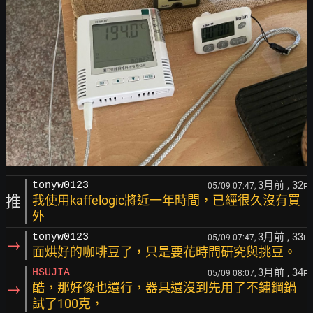
3月前
, 32
tonyw0123
05/09 07:47,
F
推
我使用kaffelogic將近一年時間，已經很久沒有買
外
3月前
, 33
tonyw0123
05/09 07:47,
F
→
面烘好的咖啡豆了，只是要花時間研究與挑豆。
3月前
, 34
HSUJIA
05/09 08:07,
F
→
酷，那好像也還行，器具還沒到先用了不鏽鋼鍋
試了100克，