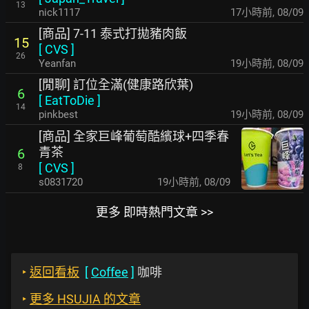
13
nick1117
17小時前
,
08/09
[商品] 7-11 泰式打拋豬肉飯
15
[
CVS
]
26
Yeanfan
19小時前
,
08/09
[閒聊] 訂位全滿(健康路欣葉)
6
[
EatToDie
]
14
pinkbest
19小時前
,
08/09
[商品] 全家巨峰葡萄酷繽球+四季春
青茶
6
[
CVS
]
8
s0831720
19小時前
,
08/09
更多 即時熱門文章 >>
‣
返回看板
[
Coffee
]
咖啡
‣
更多 HSUJIA 的文章