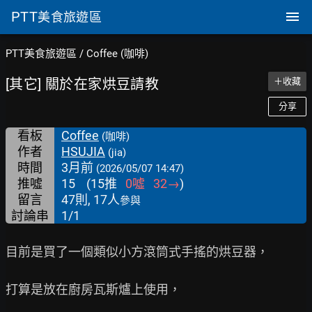
PTT
美食旅遊區
PTT美食旅遊區
/
Coffee (咖啡)
[其它] 關於在家烘豆請教
＋收藏
分享
看板
Coffee
(咖啡)
作者
HSUJIA
(jia)
時間
3月前
(2026/05/07 14:47)
推噓
15
(
15
推
0
噓
32
→
)
留言
47則, 17人
參與
討論串
1/1
目前是買了一個類似小方滾筒式手搖的烘豆器，

打算是放在廚房瓦斯爐上使用，
