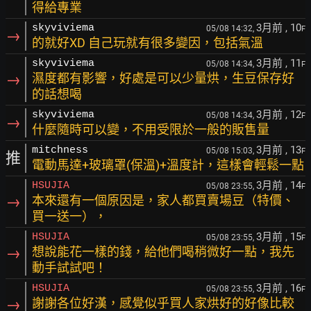
得給專業
3月前
, 10
skyviviema
05/08 14:32,
F
→
的就好XD 自己玩就有很多變因，包括氣溫
3月前
, 11
skyviviema
05/08 14:34,
F
→
濕度都有影響，好處是可以少量烘，生豆保存好
的話想喝
3月前
, 12
skyviviema
05/08 14:34,
F
→
什麼隨時可以變，不用受限於一般的販售量
3月前
, 13
mitchness
05/08 15:03,
F
推
電動馬達+玻璃罩(保溫)+溫度計，這樣會輕鬆一點
3月前
, 14
HSUJIA
05/08 23:55,
F
→
本來還有一個原因是，家人都買賣場豆（特價、
買一送一），
3月前
, 15
HSUJIA
05/08 23:55,
F
→
想說能花一樣的錢，給他們喝稍微好一點，我先
動手試試吧！
3月前
, 16
HSUJIA
05/08 23:55,
F
→
謝謝各位好漢，感覺似乎買人家烘好的好像比較