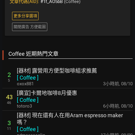
文章代碼(AID):
#1f_AO5bB
(Coffee)
更多分享選項
關閉廣告 方便截圖
Coffee 近期熱門文章
[器材] 露營用方便型咖啡組求推薦
2
[
Coffee
]
5
oxox881
3小時前
,
08/10
[廣宣]卡爾地咖啡8月優惠
43
[
Coffee
]
46
totoro3
6小時前
,
08/10
[器材] 現在還有人在用Aram espresso maker
嗎？
3
[
Coffee
]
11