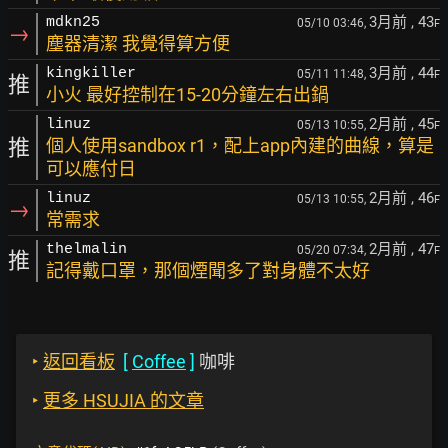
3月前
, 43
mdkn25
05/10 03:46,
F
→
塵器清潔 我覺得算方便
3月前
, 44
kingkiller
05/11 11:48,
F
推
小火 最好控制在15-20分鐘左右出鍋
2月前
, 45
linuz
05/13 10:55,
F
推
個人使用sandbox r1，配上app內建的曲線，算是
可以應付日
2月前
, 46
linuz
05/13 10:55,
F
→
常需求
2月前
, 47
thelmalin
05/20 07:34,
F
推
記得戴口罩，那個煙聞多了對身體不太好
‣
返回看板
[
Coffee
]
咖啡
‣
更多 HSUJIA 的文章