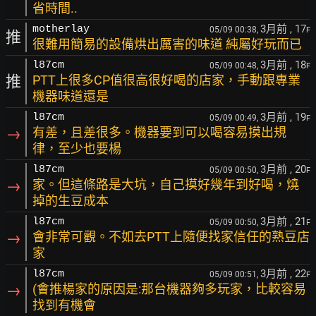
省時間..
3月前
, 17
motherlay
05/09 00:38,
F
推
很難用簡易的設備烘出厲害的味道 純屬好玩而已
3月前
, 18
l87cm
05/09 00:48,
F
推
PTT上很多CP值很高很好喝的店家，手動跟專業
機器味道還是
3月前
, 19
l87cm
05/09 00:49,
F
→
有差，且差很多。機器要到可以喝容易摸出規
律，至少也要楊
3月前
, 20
l87cm
05/09 00:50,
F
→
家。但這條路是大坑，自己摸好幾年到好喝，燒
掉的生豆成本
3月前
, 21
l87cm
05/09 00:50,
F
→
會非常可觀。不如去PTT上隨便找家信任的熟豆店
家
3月前
, 22
l87cm
05/09 00:51,
F
→
(會推楊家的原因是:那台機器夠多玩家，比較容易
找到有機會