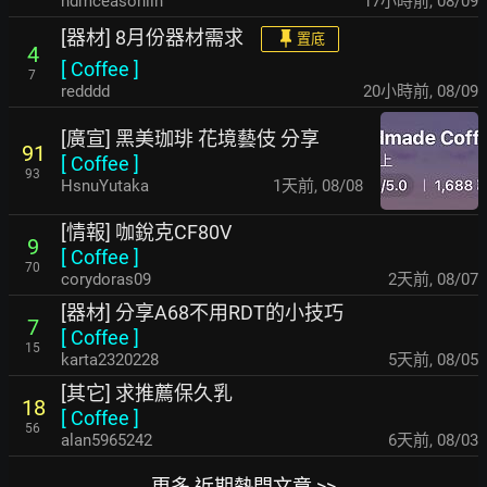
ndmceasonlin
17小時前
,
08/09
[器材] 8月份器材需求
置底
4
[
Coffee
]
7
redddd
20小時前
,
08/09
[廣宣] 黑美珈琲 花境藝伎 分享
91
[
Coffee
]
93
HsnuYutaka
1天前
,
08/08
[情報] 咖銳克CF80V
9
[
Coffee
]
70
corydoras09
2天前
,
08/07
[器材] 分享A68不用RDT的小技巧
7
[
Coffee
]
15
karta2320228
5天前
,
08/05
[其它] 求推薦保久乳
18
[
Coffee
]
56
alan5965242
6天前
,
08/03
更多 近期熱門文章 >>