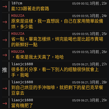
3月前
, 23
l87cm
05/09 00:52,
F
→
能123跟著走的套路
3月前
, 24
HSUJIA
05/09 03:55,
F
→
原來是這樣，我一直想說，自己在家用簡單設備
烘，多少能
3月前
, 25
HSUJIA
05/09 03:55,
F
→
省一點，畢竟怎樣烘，烘完能喝也是比超市賣場
的新鮮好一點
3月前
, 26
HSUJIA
05/09 03:55,
F
→
，看來是我太天真了，哈哈
3月前
, 27
liaojc1688
05/09 06:21,
F
推
很多影片分享，看一下別人的經驗很快就會上
手，我喝
3月前
, 28
liaojc1688
05/09 06:21,
F
→
到自己烘豆的手沖咖啡，就把剩下的星巴克早餐
豆拿去
3月前
, 29
liaojc1688
05/09 06:21,
F
→
當有機肥了