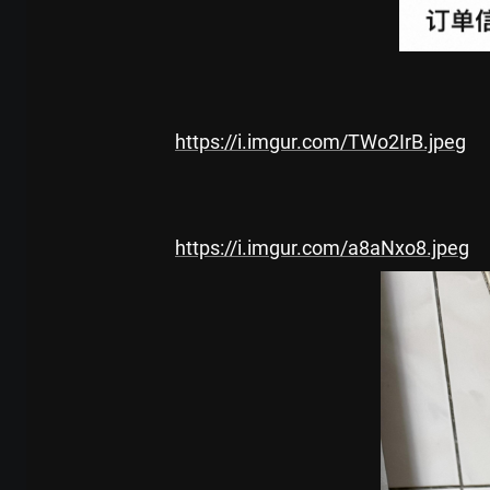
https://i.imgur.com/TWo2IrB.jpeg
https://i.imgur.com/a8aNxo8.jpeg