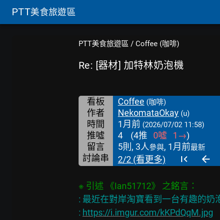
PTT
美食旅遊區
PTT美食旅遊區
/
Coffee (咖啡)
Re: [器材] 加特林奶泡機
看板
Coffee
(咖啡)
作者
NekomataOkay
(u)
時間
1月前
(2026/07/02 11:58)
推噓
4
(
4
推
0
噓
1
→
)
留言
5則, 3人
, 1月前
參與
最新
討論串
2/2 (看更多)
※ 引述 《Ian51712》 之銘言：
: 最近在對岸淘寶看到一台有趣的
: 
https://i.imgur.com/kKPdQqM.jpg