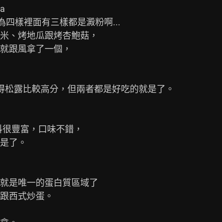


四樣裡面有三樣都是澱粉啊...

米、烤地瓜跟烤杏鮑菇，

就跟風拿了一個，

覺得松露比較高分，但兩者都是好吃的就是了。

很豐富，口味不錯，

是了。

就是唯一的蛋白質區域了

跟西式炒蛋。
