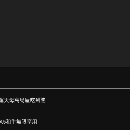
添好運天母高島屋吃到飽
e | A5和牛無限享用