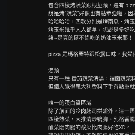
包含四樣烤蔬菜跟根莖類，還有 pizza
說是烤"蔬菜"好像也有點牽強啦，因為
哈哈哈哈，四款分別是烤南瓜、烤玉
烤玉米幾乎人人都拿，想說是多好吃
誒~是真的挺不錯吃的奶油玉米耶！

pizza 是瑪格麗特跟松露口味，我
湯類

只有一種-番茄蔬菜清湯，裡面蔬菜料
但個人覺得義大利香料下手有點重就
唯一的蛋白質區域

除了前面的冷肉起司拼盤外，這一區
四樣熱菜，大推清炒鴨胸、乳酪香腸
酸菜悶肉腸的酸菜比肉腸好吃XD。
