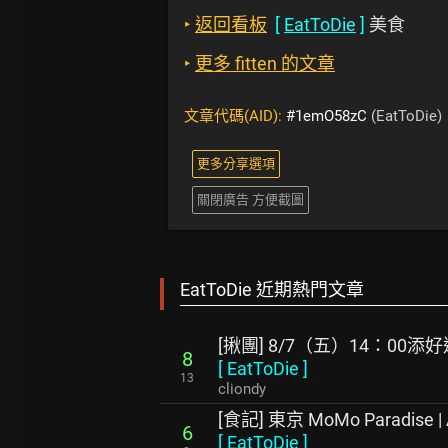
‣
返回看板
[
EatToDie
]
美食
‣
更多 fitten 的文章
文章代碼(AID):
#1emO58zC
(EatToDie)
更多分享選項
關閉廣告 方便截圖
EatToDie 近期熱門文章
[揪團] 8/7（五）14：00
8
[
EatToDie
]
13
cliondy
[食記] 東京 MoMo Paradis
6
[
EatToDie
]