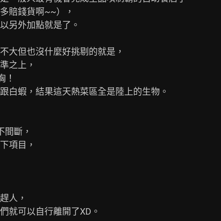
賠錢貨啊~~），

以另外加點就是了。

不大但也沒什麼好挑剔的就是，

準之上，

！

跟白蝦，結果這天熱菜區全是陸上的生物。

不間斷，

下項目，

趕人，

就可以自行離開了XD。
