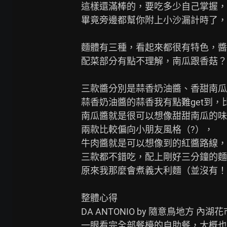
這樣還滿棒的，要吃多少自己掌握，
畢竟旁邊都幫你附上小沙漏計時了，
麵體有三種，看起來都很有特色，醬
配菜部分有點不理解，南瓜跟香菇？

三款醬分別是蒜香奶油醬、香甜南瓜
蒜香奶油醬的蒜香我有點難get到，
南瓜醬就是很可以想像甜甜南瓜的味
兩款比較偏向小朋友風格（?），

牛肉醬就是可以想像到的紅醬路線，
三款都不錯吃，配上剛好三分鐘的麵
原來我那麼會煮義大利麵（並沒有！
整體心得

DA ANTONIO by 隨意鳥地方 
一眼看完全部餐檯的自助餐，大概也