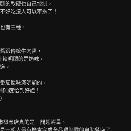
麵的軟硬也自己控制，

不好吃沒人可以牽拖了！

也有三種，

醬跟傳統牛肉醬，

比較明顯的是奶味，

道，

番茄酸味滿明顯的，

條Q度恰到好處！

）

內湖花市概念店真的是一間超輕量、

是一般人最有機會完成全品項制霸的自助餐店了
