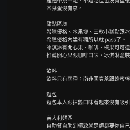
雞翅中規中矩，不難吃但也沒有重複
茶葉蛋沒有拿。

甜點區塊

希臘優格、水果塊、三款小糕點跟冰
希臘優格內建有糖所以就 pass了。

冰淇淋有開心果、咖啡、榛果可可還
推薦開心果跟咖啡口味，冰淇淋盒裝
飲料

飲料只有兩種：南非國寶茶跟蜂蜜檸
麵包

麵包本人跟抹醬口味看起來沒有吸引我所
義大利麵區

自助餐自助到極致就是麵都要你自己