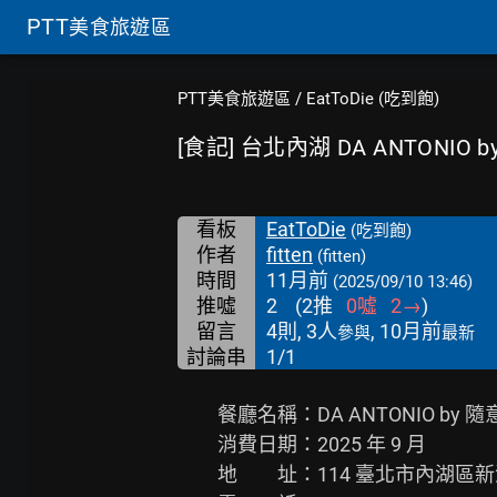
PTT
美食旅遊區
PTT美食旅遊區
/
EatToDie (吃到飽)
[食記] 台北內湖 DA ANTONIO
看板
EatToDie
(吃到飽)
作者
fitten
(fitten)
時間
11月前
(2025/09/10 13:46)
推噓
2
(
2
推
0
噓
2
→
)
留言
4則, 3人
, 10月前
參與
最新
討論串
1/1
　　餐廳名稱：DA ANTONIO by 
　　消費日期：2025 年 9 月

　　地　　址：114 臺北市內湖區新湖