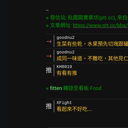
※ 發信站: 批踢踢實業坊(ptt.cc), 來自: 1
※ 文章網址: 
https://www.ptt.cc/bb
goodnu2
→
生菜有些乾，水果預先切塊跟
goodnu2
→
成同一味道。不難吃，其他見
KH8019
推
有看有推
※ 
fitten
:轉錄至看板 Food
XFight
推
看起來不好吃….