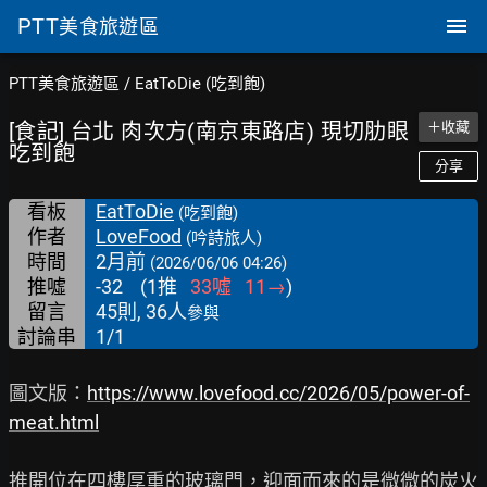
PTT
美食旅遊區
PTT美食旅遊區
/
EatToDie (吃到飽)
[食記] 台北 肉次方(南京東路店) 現切肋眼
＋收藏
吃到飽
分享
看板
EatToDie
(吃到飽)
作者
LoveFood
(吟詩旅人)
時間
2月前
(2026/06/06 04:26)
推噓
-32
(
1
推
33
噓
11
→
)
留言
45則, 36人
參與
討論串
1/1
圖文版：
https://www.lovefood.cc/2026/05/power-of-
meat.html
推開位在四樓厚重的玻璃門，迎面而來的是微微的炭火