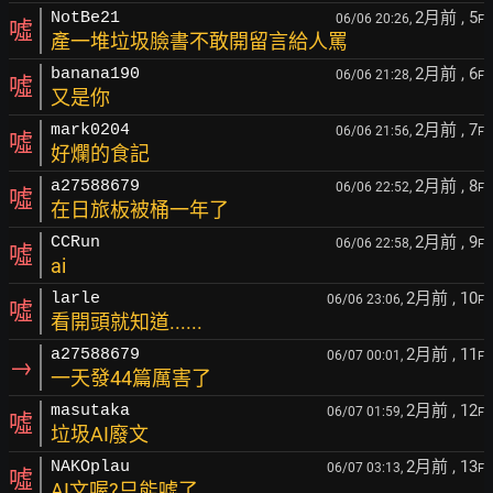
2月前
, 5
NotBe21
06/06 20:26,
F
噓
產一堆垃圾臉書不敢開留言給人罵
2月前
, 6
banana190
06/06 21:28,
F
噓
又是你
2月前
, 7
mark0204
06/06 21:56,
F
噓
好爛的食記
2月前
, 8
a27588679
06/06 22:52,
F
噓
在日旅板被桶一年了
2月前
, 9
CCRun
06/06 22:58,
F
噓
ai
2月前
, 10
larle
06/06 23:06,
F
噓
看開頭就知道......
2月前
, 11
a27588679
06/07 00:01,
F
→
一天發44篇厲害了
2月前
, 12
masutaka
06/07 01:59,
F
噓
垃圾AI廢文
2月前
, 13
NAKOplau
06/07 03:13,
F
噓
AI文喔?只能噓了