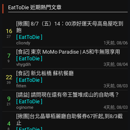
EatToDie 近期熱門文章
[揪團] 8/7（五）14：00添好運天母高島屋吃到
飽
16
[
EatToDie
]
27
cliondy
1天前
,
08/06
[食記] 東京 MoMo Paradise | A5和牛無限享用
7
[
EatToDie
]
9
vhygdih
3天前
,
08/04
[食記] 新北板橋 蘇杭餐廳
22
[
EatToDie
]
39
fitten
3天前
,
08/03
[請益] 請問現在還有帝王蟹堆成山的自助嗎？
9
[
EatToDie
]
21
oginome
4天前
,
08/03
[揪團]台北晶華栢麗廳自助餐券67折起,到8/3截
止
4
[
EatToDie
]
8