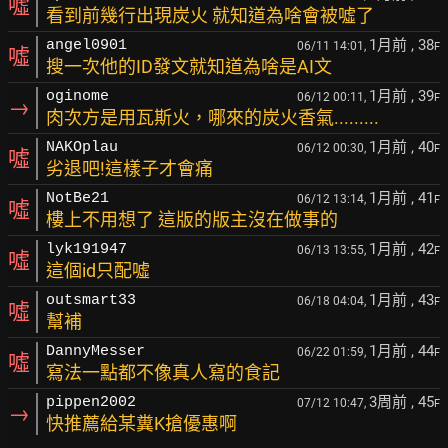
噓
看到前幾行出現炭火 就知道為啥會被噓了
1月前
, 38
angel0901
06/11 14:01,
F
噓
搜一次他的ID發文就知道為啥是AI文
1月前
, 39
oginome
06/12 00:11,
F
→
肉次方是用瓦斯火，哪來的炭火香氣.........
1月前
, 40
NAKOplau
06/12 00:30,
F
噓
劣退吧!這樣子才會痛
1月前
, 41
NotBe21
06/12 13:14,
F
噓
樓上不用想了 這版的版主沒在做事的
1月前
, 42
lyk191947
06/13 13:55,
F
噓
這個id只配噓
1月前
, 43
outsmart33
06/18 04:04,
F
噓
幫補
1月前
, 44
DannyMesser
06/22 01:59,
F
噓
寫法一點都不像真人寫的食記
3周前
, 45
pippen2002
07/12 10:47,
F
→
快推薦給某糞K搶優惠啊