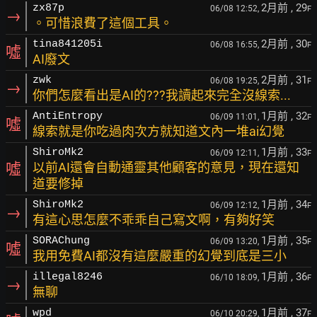
2月前
, 29
zx87p
06/08 12:52,
F
→
。可惜浪費了這個工具。
2月前
, 30
tina841205i
06/08 16:55,
F
噓
AI廢文
2月前
, 31
zwk
06/08 19:25,
F
→
你們怎麼看出是AI的???我讀起來完全沒線索...
1月前
, 32
AntiEntropy
06/09 11:01,
F
噓
線索就是你吃過肉次方就知道文內一堆ai幻覺
1月前
, 33
ShiroMk2
06/09 12:11,
F
噓
以前AI還會自動通靈其他顧客的意見，現在還知
道要修掉
1月前
, 34
ShiroMk2
06/09 12:12,
F
→
有這心思怎麼不乖乖自己寫文啊，有夠好笑
1月前
, 35
SORAChung
06/09 13:20,
F
噓
我用免費AI都沒有這麼嚴重的幻覺到底是三小
1月前
, 36
illegal8246
06/10 18:09,
F
→
無聊
1月前
, 37
wpd
06/10 20:29,
F