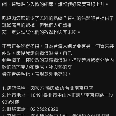
網，這種貼心入微的細節，讓整體好感度直線上升。

吃燒肉怎麼能少了醬料的點綴？這裡的沾醬吧台提供了
琳瑯滿目的選擇，但我個人強烈推

薦一定要試試他們的孜然粉與芥末粉。

不管正餐吃得多撐，身為台灣人總是會有另一個胃來裝
甜點。飯後我走向霜淇淋機，自己

動手擠了一杯粉嫩的草莓霜淇淋，搭配旁邊烤得外酥內
軟的熱巧克力布朗尼，冰與熱的交

疊在舌尖融化，表現意外地亮眼。

1. 店鋪名稱：肉次方 燒肉放題 台北南京東店

2. 門市地址：10491臺北市中山區正義里南京東路一段
92號4樓

3. 聯絡電話：02 2562 8820
