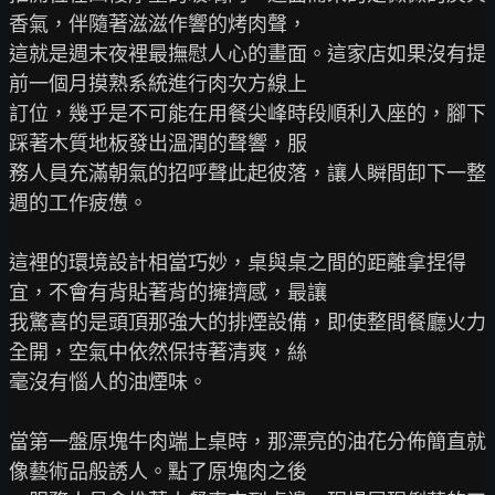
香氣，伴隨著滋滋作響的烤肉聲，

這就是週末夜裡最撫慰人心的畫面。這家店如果沒有提
前一個月摸熟系統進行肉次方線上

訂位，幾乎是不可能在用餐尖峰時段順利入座的，腳下
踩著木質地板發出溫潤的聲響，服

務人員充滿朝氣的招呼聲此起彼落，讓人瞬間卸下一整
週的工作疲憊。

這裡的環境設計相當巧妙，桌與桌之間的距離拿捏得
宜，不會有背貼著背的擁擠感，最讓

我驚喜的是頭頂那強大的排煙設備，即使整間餐廳火力
全開，空氣中依然保持著清爽，絲

毫沒有惱人的油煙味。

當第一盤原塊牛肉端上桌時，那漂亮的油花分佈簡直就
像藝術品般誘人。點了原塊肉之後
