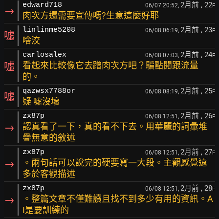
2月前
, 22
edward718
06/07 20:52,
F
→
肉次方還需要宣傳嗎?生意這麼好耶
2月前
, 23
linlinme5208
06/08 06:19,
F
噓
啥洨
2月前
, 24
carlosalex
06/08 07:03,
F
噓
看起來比較像它去蹭肉次方吧？騙點閱跟流量
的。
2月前
, 25
qazwsx7788or
06/08 08:19,
F
噓
疑 噓沒壞
2月前
, 26
zx87p
06/08 12:51,
F
→
認真看了一下，真的看不下去。用華麗的詞彙堆
疊無意的敘述
2月前
, 27
zx87p
06/08 12:51,
F
→
。兩句話可以說完的硬要寫一大段。主觀感覺遠
多於客觀描述
2月前
, 28
zx87p
06/08 12:51,
F
→
。整篇文章不僅難讀且找不到多少有用的資訊。A
I是要訓練的