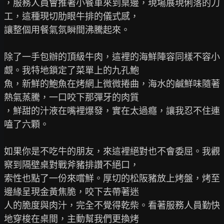
，服務人員會推著小餐車來到桌邊，現場展現俐落的刀
工，這種現切肋眼牛排的儀式感，

讓整個用餐氣氛瞬間沸騰起來。

除了一手包辦的頂級牛肉，這裡的海鮮陣容同樣不容小
覷。我特地鎖定了菜單上的九孔鮑

魚，新鮮的鮑魚在烤網上微微捲曲，海水的鹹鮮味隨著
熱氣蒸騰，一口咬下那彈牙的肉質

，鮮甜的汁液在嘴裡爆發，實在太過癮，讓我忍不住連
嗑了六顆。

如果你是不吃牛的朋友，來這裡絕對也不會委屈。我觀
察到隔壁桌對戰斧豬排讚不絕口，

索性也點了一份來嚐鮮。厚切的松阪豬放上烤盤，烤至
邊緣呈現金黃焦脆，咬下去帶著迷

人的脆度與肉汁，完全不覺得乾柴。看著服務人員勤快
地穿梭在桌間，主動幫我們更換烤
