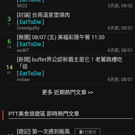
SK22
5天前
,
08/02
[討論] 台南溫家堡燒肉
3
[
EatToDie
]
7
Greedguilty
6天前
,
08/01
[揪團] 08/07 (五) 美福彩匯午餐 11:30
6
[
EatToDie
]
13
asd67
6天前
,
08/01
[新聞] buffet界公認新霸主是它！老饕跳槽吃
「這
14
[
EatToDie
]
41
invlaw
6天前
,
08/01
更多 近期熱門文章 >>
PTT美食旅遊區 即時熱門文章
[遊記] 第一次遇到颱風
已刪文