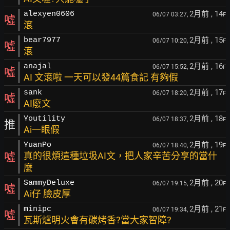
2月前
, 14
alexyen0606
06/07 03:27,
F
噓
滾
2月前
, 15
bear7977
06/07 10:20,
F
噓
滾
2月前
, 16
anajal
06/07 15:52,
F
噓
AI 文滾啦 一天可以發44篇食記 有夠假
2月前
, 17
sank
06/07 18:20,
F
噓
AI廢文
2月前
, 18
Youtility
06/07 18:37,
F
推
Ai一眼假
2月前
, 19
YuanPo
06/07 18:40,
F
噓
真的很煩這種垃圾AI文，把人家辛苦分享的當什
麼
2月前
, 20
SammyDeluxe
06/07 19:15,
F
噓
Ai仔 臉皮厚
2月前
, 21
minipc
06/07 19:34,
F
噓
瓦斯爐明火會有碳烤香?當大家智障?