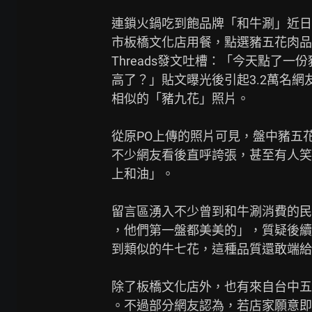
連鎖火鍋吃到飽品牌「和牛涮」近日
市板橋文化店用餐，點選豬五花肉品
Threads發文吐槽：「今天點了
高了？」貼文曝光後引起3.2萬名網
相似的「豬九花」照片。

從原PO上傳的照片可見，盤中豬五
不少網友看後直呼誇張，甚至有人笑
上和油」。

留言區湧入不少曾到和牛涮消費的民
，他們第一盤都美美的」，質疑後續
到類似的牛七花，這種品質還敢端給
除了板橋文化店外，也有來自台中五
。不過部分網友認為，若店家願意即