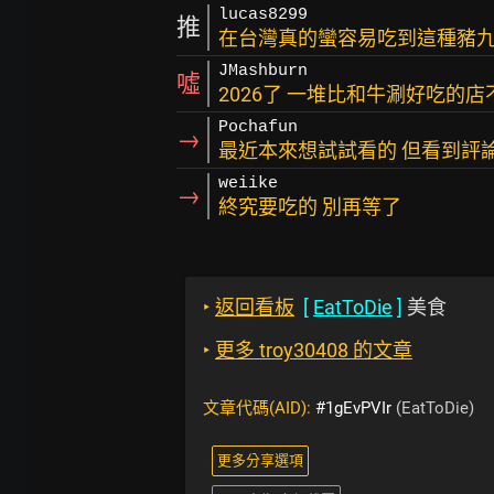
lucas8299
推
在台灣真的蠻容易吃到這種豬
JMashburn
噓
2026了 一堆比和牛涮好吃的店
Pochafun
→
最近本來想試試看的 但看到評
weiike
→
終究要吃的 別再等了
‣
返回看板
[
EatToDie
]
美食
‣
更多 troy30408 的文章
文章代碼(AID):
#1gEvPVIr
(EatToDie)
更多分享選項