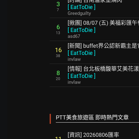
3
[
EatToDie
]
7
Greedguilty
[揪團] 08/07 (五) 美福彩匯午餐
6
[
EatToDie
]
13
asd67
[新聞] buffet界公認新霸
16
[
EatToDie
]
38
invlaw
[情報] 台北板橋馥華艾美花漾
8
[
EatToDie
]
20
invlaw
PTT美食旅遊區 即時熱門文章
[資訊] 20260806匯率