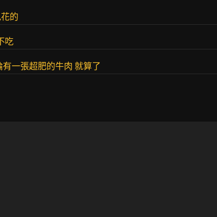
九花的
不吃
論有一張超肥的牛肉 就算了