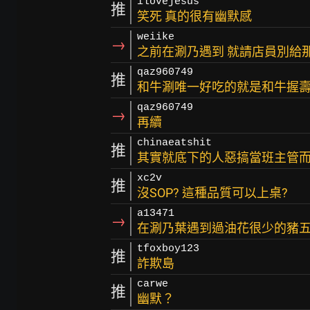
ilovejesus
推
笑死 真的很有幽默感
weiike
→
之前在涮乃遇到 就請店員別給
qaz960749
推
和牛涮唯一好吃的就是和牛握壽
qaz960749
→
再續
chinaeatshit
推
其實就底下的人惡搞當班主管
xc2v
推
沒SOP? 這種品質可以上桌?
a13471
→
在涮乃葉遇到過油花很少的豬五
tfoxboy123
推
詐欺島
carwe
推
幽默？