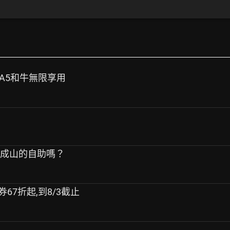
e | A5和牛無限享用
堆成山的自助嗎？
67折起,到8/3截止