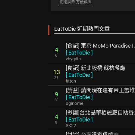
關閉廣告 方便截圖
EatToDie 近期熱門文章
[食記] 東京 MoMo Paradis
4
[
EatToDie
]
6
vhygdih
[食記] 新北板橋 蘇杭餐廳
13
[
EatToDie
]
21
fitten
[請益] 請問現在還有帝王蟹
9
[
EatToDie
]
20
oginome
[揪團]台北晶華栢麗廳自助餐券
4
[
EatToDie
]
8
SK22
[討論] 台南溫家堡燒肉