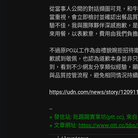
從當事人公開的對話擷圖可見，和牛
當重視，會立即檢討並確認出餐品質
驗不佳，我與團隊夥伴深感抱歉，是
來用餐，以表歉意，費用由我們負擔
不過原PO以工作為由禮貌婉拒招待
歉感到敬佩，也認為道歉本身並非只
到，看到不少網友分享類似經驗，顯
與品質控管流程，避免相同情況持續
https://udn.com/news/story/12091
※ 發信站: 批踢踢實業坊(ptt.cc), 來自: 6
※ 文章網址: 
https://www.ptt.cc/bb