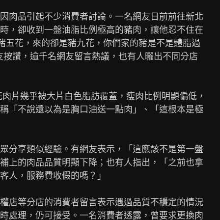
因肉品引起不少消費者討論。一名網友日前前往新北

時，卻收到一盤油脂比例極高的豬肉，讓他忍不住在

一份豬五花，來的卻是豬九花，你們家的豬是不是體脂過

友按讚，逾千名網友留言熱議，也有人曬出不同分店

花肉片幾乎被大片白色脂肪覆蓋，瘦肉比例明顯偏低，

稱「不說還以為是胸口油送一點肉」、「這根本是極

眾分享類似經驗。有網友表示，「這應該不是第一盤

補上的肉品品質明顯下降；也有人指出，「之前也拿

客人，服務費收假的嗎？」

權店等分店的消費者留言表示遇過品質不穩定的情況

時處理，仍可接受。一名消費者透露，曾要求更換肉
