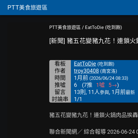
PTT
美食旅遊區
PTT美食旅遊區
/
EatToDie (吃到飽)
[新聞] 豬五花變豬九花！連鎖
看板
EatToDie
(吃到飽)
作者
troy30408
(南宮洛)
時間
1月前
(2026/06/24 08:33)
推噓
6
(
7
推
1
噓
5
→
)
留言
13則, 11人
, 1月前
參與
最新
討論串
1/1
豬五花變豬九花！連鎖火鍋肉品挨轟
聯合新聞網／ 綜合報導 2026-06-24 09