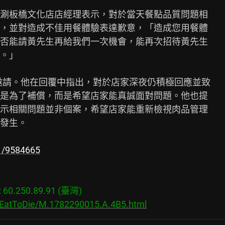
涮板橋文化店店經理表示，對於當天餐點品質問題相

，並對造成不佳用餐體驗表達歉意，「造成您用餐體

否能請黃先生再給我們一次機會，能再次招待黃先生

。」

邀請。他在回覆中指出，對於店家深夜仍積極回應並致

是為了補償，而是希望店家能真誠面對問題。他也提

示相關問題並非個案，希望店家能重新檢視肉品管理

發生。

1/9584665
0.250.89.91 (臺灣)

s/EatToDie/M.1782290015.A.4B5.html