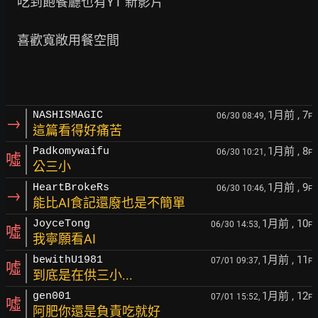
    吃到飽餐廳也有YT 新影片

    喜歡寬敞用餐空間

1月前
, 7
NASHISMAGIC
06/30 08:49,
F
→
這篇看得好痛苦
1月前
, 8
Padkomywaifu
06/30 10:21,
F
噓
公三小
1月前
, 9
HeartBrokeRs
06/30 10:46,
F
→
能比AI食記還廢也是不簡單
1月前
, 10
JoyceTong
06/30 14:53,
F
噓
我寧願看AI
1月前
, 11
bewithU1981
07/01 09:37,
F
噓
到底是在供三小...
1月前
, 12
gen001
07/01 15:52,
F
噓
阿肥你還是負責吃就好