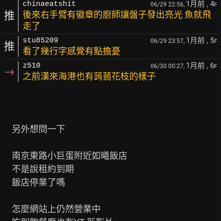
1月前
, 4
chinaeatshit
06/29 22:56,
F
推
後來右手臂有徽章的廚師讓盤子發出亮光 魚就飛
走了
1月前
, 5
stu85209
06/29 23:57,
F
推
看了幾行字感覺有點擔憂
1月前
, 6
z510
06/30 00:27,
F
→
之前漢來海港也有蒟蒻花枝的樣子
    另外想問一下

    南京東路小巨蛋附近如曦飯店

    不是說租約到期

    飯店停業了嗎

    怎麼網站上仍然營業中
