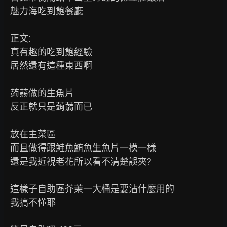
   魅力海吃到飽餐廳

   正文:

   真有趣的吃到飽經驗

   居然還有這種東西啊

   蒟蒻做的生魚片

   反正就只是蒟蒻而已

   放在主菜區

   而且做得跟鮭魚鮪魚生魚片一模一樣

   還是我近視老花所以看不清楚誤夾?

   這樣子自助區芥茉一大桶是要沾什麼用的

   我搞不懂耶
