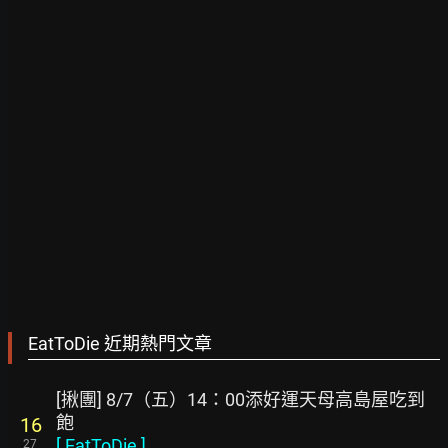
EatToDie 近期熱門文章
[揪團] 8/7（五）14：00添好運天母高島屋吃到
飽
16
[
EatToDie
]
27