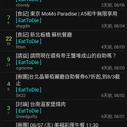
cliondy
2天前
,
08/06
[食記] 東京 MoMo Paradise | A5和牛無限享用
7
[
EatToDie
]
9
vhygdih
3天前
,
08/04
[食記] 新北板橋 蘇杭餐廳
22
[
EatToDie
]
39
fitten
4天前
,
08/03
[請益] 請問現在還有帝王蟹堆成山的自助嗎？
9
[
EatToDie
]
21
oginome
4天前
,
08/03
[揪團]台北晶華栢麗廳自助餐券67折起,到8/3截
止
4
[
EatToDie
]
8
SK22
6天前
,
08/02
[討論] 台南溫家堡燒肉
3
[
EatToDie
]
7
Greedguilty
6天前
,
08/01
[揪團] 08/07 (五) 美福彩匯午餐 11:30