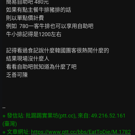
   簡易自助吧 480元

   如果有點主餐牛排豬排的話

   則以單點價計費

   例如  780一客牛排也可以享用自助吧

   牛小排記得是1200左右

   記得看過食記說什麼韓國團客很熱鬧什麼的

   結果現場沒什麼人

   看看自助吧就知道為什麼了吧

   乏善可陳

※ 發信站: 批踢踢實業坊(ptt.cc), 來自: 49.216.52.161 
(臺灣)

※ 文章網址: 
https://www.ptt.cc/bbs/EatToDie/M.1782