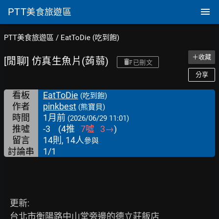
PTT
美食旅遊區
PTT美食旅遊區
/
EatToDie (吃到飽)
＋收藏
[閒聊] 仿真生魚片(蒟蒻)
已刪文
分享
看板
EatToDie
(吃到飽)
作者
pinkbest
(熊寶貝)
時間
1月前
(2026/06/29 11:01)
推噓
-3
(
4
推
7
噓
3
→
)
留言
14則, 14人
參與
討論串
1/1
   更新:

   台北市衡陽路中山堂旁邊的德立莊飯店
