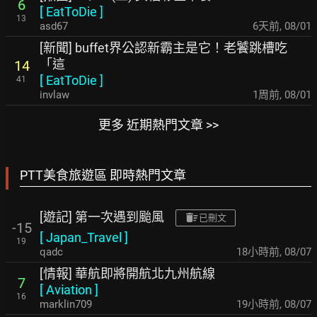
6
[
EatToDie
]
13
asd67
6天前
,
08/01
[新聞] buffet界公認新霸主是它！老饕跳槽吃
「這
14
[
EatToDie
]
41
invlaw
1周前
,
08/01
更多 近期熱門文章 >>
PTT美食旅遊區 即時熱門文章
[遊記] 第一次遇到颱風
已刪文
-15
[
Japan_Travel
]
19
qadc
18小時前
,
08/07
[情報] 華航即將開航北九州航線
7
[
Aviation
]
16
marklin709
19小時前
,
08/07