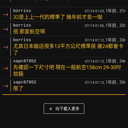
1年前
, 31
borriss
07/14 01:05,
F
→
32是上上一代的標準了 幾年前才丟一咖
1年前
, 32
borriss
07/14 01:06,
F
→
搭 那家航空啊
1年前
, 33
borriss
07/14 01:12,
F
→
尤其日本飯店很多13平方公尺標準房 連24都會卡
了
1年前
, 34
sapc87952
07/14 01:13,
F
→
先確認一下尺寸吧 現在一般航空158cm 29-30吋
就極
1年前
, 35
sapc87952
07/14 01:13,
F
→
限了
向下載入更多