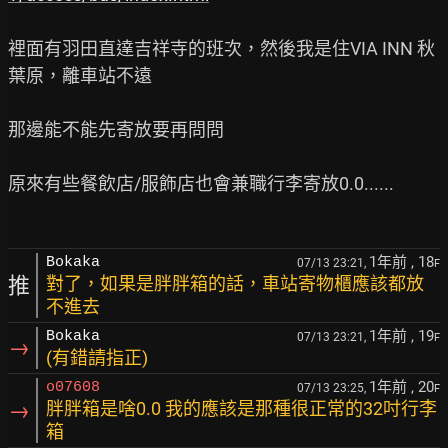
裡面有羽田直達吉祥寺的班次，然後我是住VIA INN 秋
葉原，離車站不遠

那邊能不能先寄放要再問問

原來有些餐飲店/服飾店也會兼職行李寄放0.0......

1年前
, 18
Bokaka
07/13 23:21,
F
推
對了，如果是胖胖箱的話，車站寄物櫃應該都放
不進去
1年前
, 19
Bokaka
07/13 23:21,
F
→
(有錯請指正)
1年前
, 20
o07608
07/13 23:25,
F
→
胖胖箱是啥0.0 我的應該是那種很正常的32吋行李
箱