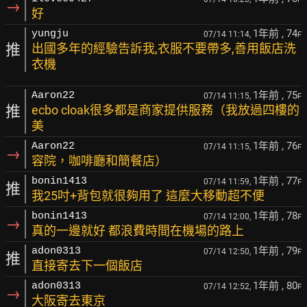
→
好
1年前
, 74
yungju
07/14 11:14,
F
推
出國多年的經驗告訴我,衣服不要帶多,善用飯店洗
衣機
1年前
, 75
Aaron22
07/14 11:15,
F
推
ecbo cloak很多都是商家提供服務（我放過四樓的
美
1年前
, 76
Aaron22
07/14 11:15,
F
→
容院，咖啡廳和簡餐店）
1年前
, 77
bonin1413
07/14 11:59,
F
推
我25吋+背包就很夠用了 這麼大移動超不便
1年前
, 78
bonin1413
07/14 12:00,
F
→
真的一邊就好 都浪費時間在機場的路上
1年前
, 79
adon0313
07/14 12:50,
F
推
直接寄去下一個飯店
1年前
, 80
adon0313
07/14 12:52,
F
→
大阪寄去東京