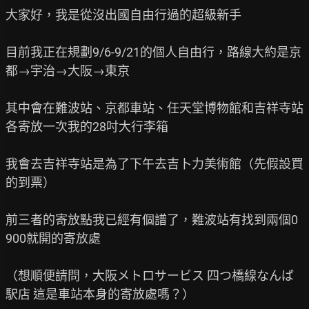
大家好，我是從沒出國自由行過的超級新手

目前我正在規劃9/6-9/21的個人自由行，路線大約是京
都→宇治→大阪→東京

其中會在難波站、京都車站、任天堂博物館和吉祥寺站
各寄放一次我的28吋大行李箱

我會去吉祥寺站是為了下午去吉卜力美術館（先假設買
的到票）

前三者的寄放點我已經有個譜了，難波站有找到兩個0
900就開的寄放處

（想順便請問，大阪メトロサービス 四つ橋線なんば
駅店 這是車站本身的寄放處嗎？）
