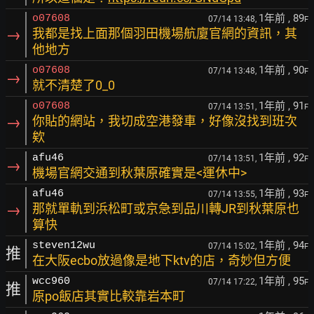
1年前
, 89
o07608
07/14 13:48,
F
→
我都是找上面那個羽田機場航廈官網的資訊，其
他地方
1年前
, 90
o07608
07/14 13:48,
F
→
就不清楚了0_0
1年前
, 91
o07608
07/14 13:51,
F
→
你貼的網站，我切成空港發車，好像沒找到班次
欸
1年前
, 92
afu46
07/14 13:51,
F
→
機場官網交通到秋葉原確實是<運休中>
1年前
, 93
afu46
07/14 13:55,
F
→
那就單軌到浜松町或京急到品川轉JR到秋葉原也
算快
1年前
, 94
steven12wu
07/14 15:02,
F
推
在大阪ecbo放過像是地下ktv的店，奇妙但方便
1年前
, 95
wcc960
07/14 17:22,
F
推
原po飯店其實比較靠岩本町