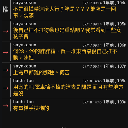
1年前
, 104
sayakosun
07/17 09:14,
F
推
不是很懂帶這麼大行李箱是？？？能裝是一回
事，裝滿
1年前
, 105
sayakosun
07/17 09:14,
F
→
後自己扛不扛得動也是重點吧？我常看到一些女
孩子帶
1年前
, 106
sayakosun
07/17 09:14,
F
→
個28、29的胖胖箱，買一堆東西最後自己扛不
動，連扛
1年前
, 107
sayakosun
07/17 09:14,
F
→
上電車都難的那種。何苦
1年前
, 108
hachilou
07/18 14:46,
F
→
用寄的吧 電車擠不擠的進去是問題 而且有些地方
是沒
1年前
, 109
hachilou
07/18 14:46,
F
→
有電梯手扶梯的