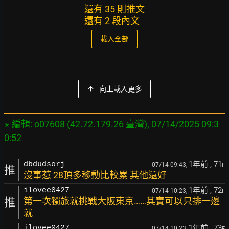
還有 35 則推文
還有 2 段內文
載入全部
向上載入更多
※ 編輯: o07608 (42.72.179.26 臺灣), 07/14/2025 09:3
1年前
, 71
dbdudsorj
07/14 09:43,
F
推
沒事惹 28頂多移動比較累 其他還好
1年前
, 72
ilovee0427
07/14 10:23,
F
推
第一次獨旅就挑戰大阪東京……其實可以只排一邊
就
1年前
, 73
ilovee0427
07/14 10:23,
F