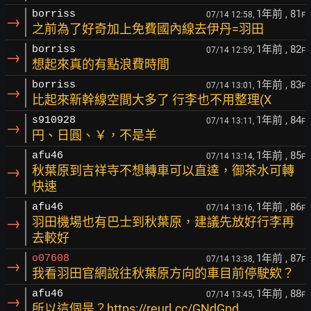
1年前
, 81
borriss
07/14 12:58,
F
→
之前為了好奇加上免費國內線去伊丹=羽田
1年前
, 82
borriss
07/14 12:59,
F
→
想起來真的有點浪費時間
1年前
, 83
borriss
07/14 13:01,
F
→
比起來新幹線空間大多了 行李也不用整理(X
1年前
, 84
s910928
07/14 13:11,
F
→
円、日圓、￥，不是羊
1年前
, 85
afu46
07/14 13:14,
F
→
秋葉原到吉祥寺不想轉車可以直達，御茶水可轉
快速
1年前
, 86
afu46
07/14 13:16,
F
→
羽田機場也有巴士到秋葉原，建議先放好行李再
去較好
1年前
, 87
o07608
07/14 13:38,
F
→
我看羽田官網說往秋葉原方向的車目前停駛欸？
1年前
, 88
afu46
07/14 13:45,
F
→
所以這個是？
https://reurl.cc/GNdGpd