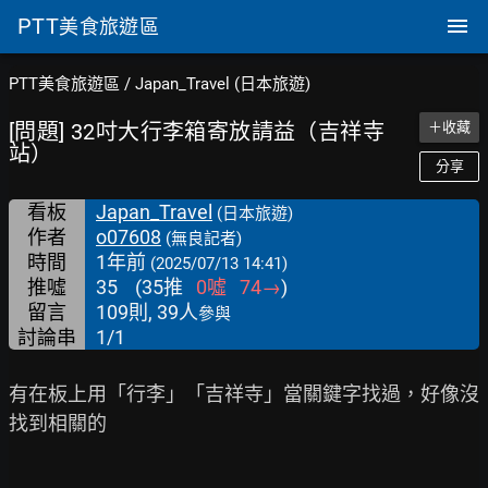
PTT
美食旅遊區
PTT美食旅遊區
/
Japan_Travel (日本旅遊)
[問題] 32吋大行李箱寄放請益（吉祥寺
＋收藏
站）
分享
看板
Japan_Travel
(日本旅遊)
作者
o07608
(無良記者)
時間
1年前
(2025/07/13 14:41)
推噓
35
(
35
推
0
噓
74
→
)
留言
109則, 39人
參與
討論串
1/1
有在板上用「行李」「吉祥寺」當關鍵字找過，好像沒
找到相關的
