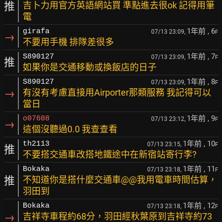
推
吉卜力用官方英語網站買 準點進去很ok 記得用筆
電
1年前
, 6
girafa
07/13 23:09,
F
→
不要用手機 排隊差很多
1年前
, 7
S890127
07/13 23:09,
F
推
如果你是交通移動或換飯店的日子
1年前
, 8
S890127
07/13 23:09,
F
→
有沒有考慮直接用Airporter那類服務 我記得可以
當日
1年前
, 9
o07608
07/13 23:12,
F
→
這個沒聽過0.0 我查查看
1年前
, 10
th2113
07/13 23:15,
F
推
不要搭交通車改搭地鐵途中在新宿站寄行李?
1年前
, 11
Bokaka
07/13 23:18,
F
推
不知道你是搭什麼交通車@@我用電車時間估算，
羽田到
1年前
, 12
Bokaka
07/13 23:18,
F
→
吉祥寺車程約68分，羽田經秋葉原到吉祥寺約73