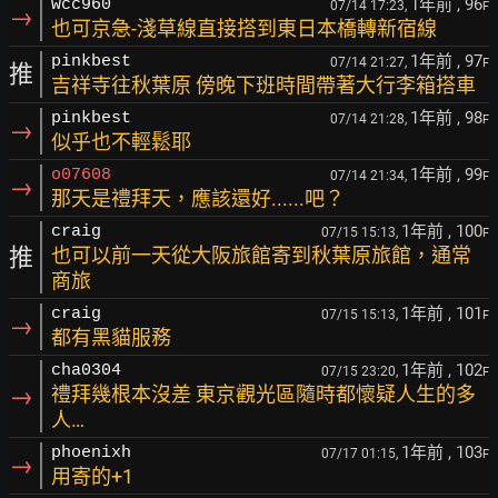
1年前
, 96
wcc960
07/14 17:23,
F
→
也可京急-淺草線直接搭到東日本橋轉新宿線
1年前
, 97
pinkbest
07/14 21:27,
F
推
吉祥寺往秋葉原 傍晚下班時間帶著大行李箱搭車
1年前
, 98
pinkbest
07/14 21:28,
F
→
似乎也不輕鬆耶
1年前
, 99
o07608
07/14 21:34,
F
→
那天是禮拜天，應該還好......吧？
1年前
, 100
craig
07/15 15:13,
F
推
也可以前一天從大阪旅館寄到秋葉原旅館，通常
商旅
1年前
, 101
craig
07/15 15:13,
F
→
都有黑貓服務
1年前
, 102
cha0304
07/15 23:20,
F
→
禮拜幾根本沒差 東京觀光區隨時都懷疑人生的多
人…
1年前
, 103
phoenixh
07/17 01:15,
F
→
用寄的+1