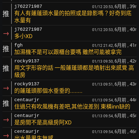
6月前
, 39
j762271987
01/12 20:53,
F
推
有人有蓮蓬頭水量的拍照或是錄影嗎？好奇到底
水量有
6月前
, 40
j762271987
01/12 20:53,
F
→
多小XD
6月前
, 41
fgh
01/12 21:42,
F
推
加濕機不是可以跟櫃台要嗎 雖然可能被拿完
6月前
, 42
rocky9137
01/13 09:50,
F
推
用文字形容的話 一般蓮蓬頭都是噴射出來感覺 高
級房
6月前
, 43
rocky9137
01/13 09:51,
F
→
的蓮蓬頭那個水垂垂的........
6月前
, 44
centaurjr
01/13 09:54,
F
推
住過只有吹風機有差吧,其他沒差別 東橫inn缺的
6月前
, 45
centaurjr
01/13 09:54,
F
→
是房間不是高級房阿XD
6月前
, 46
centaurjr
01/13 09:54,
F
→
出水量男生無感