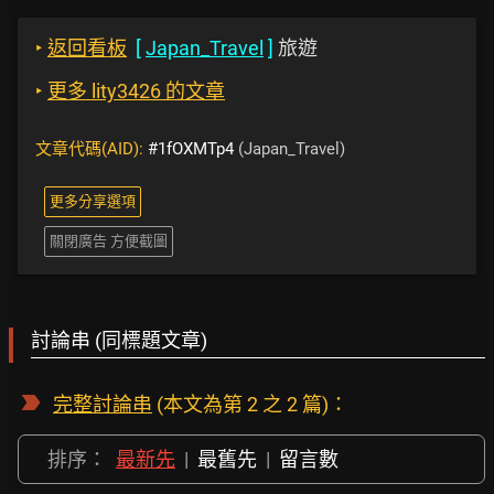
‣
返回看板
[
Japan_Travel
]
旅遊
‣
更多 lity3426 的文章
文章代碼(AID):
#1fOXMTp4
(Japan_Travel)
更多分享選項
關閉廣告 方便截圖
討論串 (同標題文章)
完整討論串
(本文為第 2 之 2 篇)：
排序：
最新先
|
最舊先
|
留言數