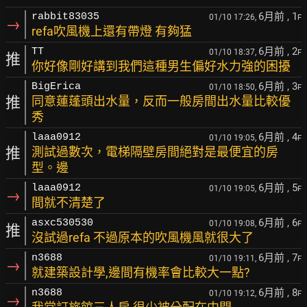
6月前
, 1
rabbit83035
01/10 17:26,
F
→
refa吹風機上還有帶燈 有夠猛
6月前
, 2
TT
01/10 18:37,
F
推
你好像剛好講到我們這種男生偏好水力強的困擾
6月前
, 3
BigErica
01/10 18:50,
F
推
同意蓮蓬頭出水量，反而一般房間出水量比較優
秀
6月前
, 4
laaa0912
01/10 19:05,
F
推
測試過數次，電梯隔壁房間絕對是最便宜的房
型。邊
6月前
, 5
laaa0912
01/10 19:05,
F
→
間就不清楚了
6月前
, 6
asxc530530
01/10 19:08,
F
推
沒試過refa 不過原本的吹風機風就很大了
6月前
, 7
n3688
01/10 19:11,
F
→
就建築設計學,邊間有機率會比較大一點?
6月前
, 8
n3688
01/10 19:12,
F
→