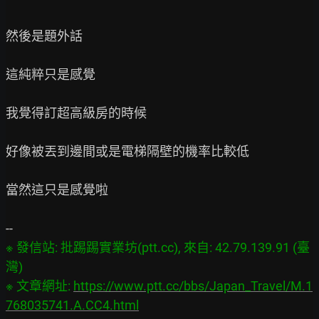
然後是題外話

這純粹只是感覺

我覺得訂超高級房的時候

好像被丟到邊間或是電梯隔壁的機率比較低

當然這只是感覺啦

※ 發信站: 批踢踢實業坊(ptt.cc), 來自: 42.79.139.91 (臺
灣)

※ 文章網址: 
https://www.ptt.cc/bbs/Japan_Travel/M.1
768035741.A.CC4.html