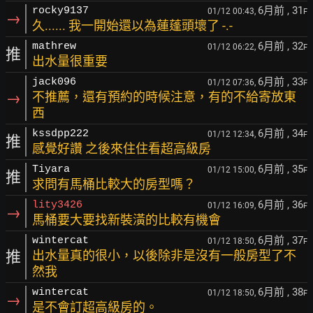
6月前
, 31
rocky9137
01/12 00:43,
F
→
久...... 我一開始還以為蓮蓬頭壞了 -.-
6月前
, 32
mathrew
01/12 06:22,
F
推
出水量很重要
6月前
, 33
jack096
01/12 07:36,
F
→
不推薦，還有預約的時候注意，有的不給寄放東
西
6月前
, 34
kssdpp222
01/12 12:34,
F
推
感覺好讚 之後來住住看超高級房
6月前
, 35
Tiyara
01/12 15:00,
F
推
求問有馬桶比較大的房型嗎？
6月前
, 36
lity3426
01/12 16:09,
F
→
馬桶要大要找新裝潢的比較有機會
6月前
, 37
wintercat
01/12 18:50,
F
推
出水量真的很小，以後除非是沒有一般房型了不
然我
6月前
, 38
wintercat
01/12 18:50,
F
→
是不會訂超高級房的。