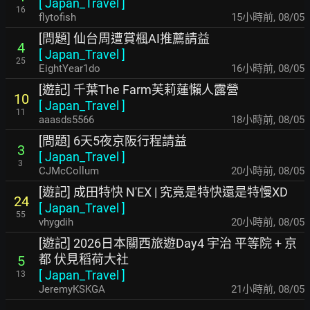
[
Japan_Travel
]
16
flytofish
15小時前
,
08/05
[問題] 仙台周遭賞楓AI推薦請益
4
[
Japan_Travel
]
25
EightYear1do
16小時前
,
08/05
[遊記] 千葉The Farm芙莉蓮懶人露營
10
[
Japan_Travel
]
11
aaasds5566
18小時前
,
08/05
[問題] 6天5夜京阪行程請益
3
[
Japan_Travel
]
3
CJMcCollum
20小時前
,
08/05
[遊記] 成田特快 N'EX | 究竟是特快還是特慢XD
24
[
Japan_Travel
]
55
vhygdih
20小時前
,
08/05
[遊記] 2026日本關西旅遊Day4 宇治 平等院 + 京
都 伏見稻荷大社
5
[
Japan_Travel
]
13
JeremyKSKGA
21小時前
,
08/05