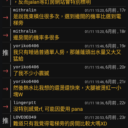
，反而jalan等訂房網站會特別標明
6月前
, 17
mithralin
01/11 15:20,
F
→
是說我東橫住很多次，選到邊間的機率比選到電
梯旁
6月前
, 18
mithralin
01/11 15:20,
F
→
邊房間的機率多很多
6月前
, 19
yoriko6406
01/11 15:46,
F
推
我只有睡過普通單人房，那蓮蓬頭出水量又大又
猛給
6月前
, 20
yoriko6406
01/11 15:46,
F
→
了我不少小震撼
6月前
, 21
yoriko6406
01/11 15:46,
F
→
然後熱水比我想的還燙還快來，大腿被燙紅一小
塊W
6月前
, 22
lingerptt
01/11 18:36,
F
→
沒特別感覺rf, 可能因愛用 pana
6月前
, 23
LOVEOEO49
01/11 20:53,
F
推
難道只有我覺得電梯旁的房間比較大嗎XD