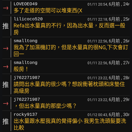
6月前
, 24
LOVEOEO49
01/11 20:54,
F
→
多了走道的空間可以堆東西(X
6月前
, 25
lilicoco520
01/11 22:18,
F
推
Refa出水量真的不行，因為出水量，反而選一般
房
6月前
, 26
smalltong
01/11 22:56,
F
→
我為了加濕機訂的，但是水量真的很NG,下次會訂
回一
6月前
, 27
smalltong
01/11 22:56,
F
→
般房！
6月前
, 28
j762271987
01/11 23:22,
F
推
請問出水量真的很少嗎？想說衝著枕頭和床墊住
高級房
6月前
, 29
j762271987
01/11 23:22,
F
→
，但出水量真的那麼少嗎？
6月前
, 30
rocky9137
01/12 00:43,
F
推
出水量跟水壓我真的覺得偏小 我男生洗頭髮要洗
比較