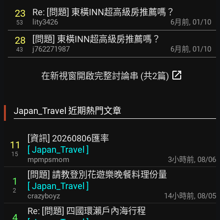
Re: [問題] 東橫INN超高級房推薦嗎？
23
lity3426
6月前
,
01/10
53
[問題] 東橫INN超高級房推薦嗎？
28
j762271987
6月前
,
01/10
43
open_in_new
在新視窗開啟完整討論串 (共2篇)
Japan_Travel 近期熱門文章
[資訊] 20260806匯率
11
[
Japan_Travel
]
15
mpmpsmom
3小時前
,
08/06
[問題] 請教登別花遊樂晚餐料理份量
1
[
Japan_Travel
]
2
crazyboyz
14小時前
,
08/05
Re: [問題] 四國環瀨戶內海行程
4