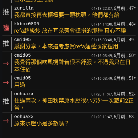
6月前
, 47
zurilla
01/13 22:37,
F
推
我都直接再去櫃檯要一顆枕頭，他們都有給
6月前
, 48
kkbox0800
01/14 14:00,
F
噓
refa超級炒 放在耳朵旁會聽損的那種 真心不騙
6月前
, 49
cmid05
01/16 03:48,
F
推
感謝分享，本來還考慮買refa蓮蓬頭家裡用
6月前
, 50
cmid05
01/16 03:49,
F
→
我覺得那個吹風機聲音很不舒服。不過我只在日
本住宿
6月前
, 51
cmid05
01/16 03:49,
F
→
用過
6月前
, 52
oohuaxx
01/20 11:47,
F
推
住過兩次，神田秋葉原水壓很小另外一次蔵前2正
常，
6月前
, 53
oohuaxx
01/20 11:47,
F
→
原來水壓小是多數嗎？