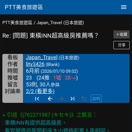
PTT
美食旅遊區
PTT美食旅遊區
/
Japan_Travel (日本旅遊)
Re: [問題] 東橫INN超高級房推薦嗎？
＋收藏
分享
看板
Japan_Travel
(日本旅遊)
作者
lity3426
(Blank)
時間
6月前
(2026/01/10 09:02)
推噓
23
(
24
推
1
噓
28
→
)
留言
53則, 30人
參與
討論串
2/2 (看更多)
說明
: 東橫INN有提供超高級房，

: 看官網資訊房間和床大小規格和單人房相同，
