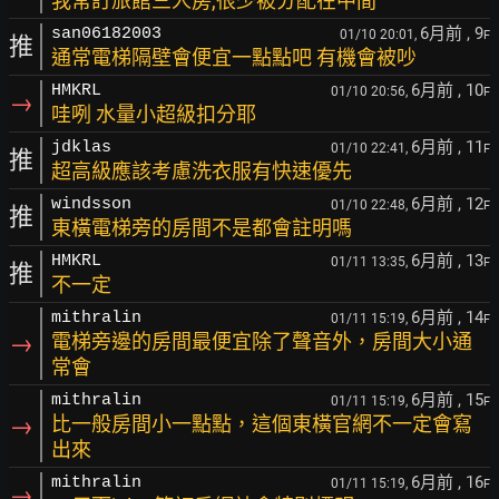
我常訂旅館三人房,很少被分配在中間
6月前
, 9
san06182003
01/10 20:01,
F
推
通常電梯隔壁會便宜一點點吧 有機會被吵
6月前
, 10
HMKRL
01/10 20:56,
F
→
哇咧 水量小超級扣分耶
6月前
, 11
jdklas
01/10 22:41,
F
推
超高級應該考慮洗衣服有快速優先
6月前
, 12
windsson
01/10 22:48,
F
推
東橫電梯旁的房間不是都會註明嗎
6月前
, 13
HMKRL
01/11 13:35,
F
推
不一定
6月前
, 14
mithralin
01/11 15:19,
F
→
電梯旁邊的房間最便宜除了聲音外，房間大小通
常會
6月前
, 15
mithralin
01/11 15:19,
F
→
比一般房間小一點點，這個東橫官網不一定會寫
出來
6月前
, 16
mithralin
01/11 15:19,
F
→