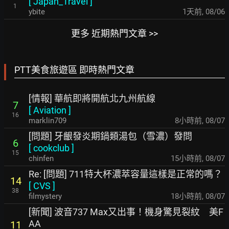
[
Japan_Travel
]
1
ybite
1天前
,
08/06
更多 近期熱門文章 >>
PTT美食旅遊區 即時熱門文章
[情報] 華航即將開航北九州航線
7
[
Aviation
]
16
marklin709
8小時前
,
08/07
[問題] 牙齦發炎期鍋類湯包（雪濃）發問
6
[
cookclub
]
15
chinfen
15小時前
,
08/07
Re: [問題] 711特大杯濃萃容量這樣是正常的嗎？
14
[
CVS
]
38
filmystery
18小時前
,
08/07
[新聞] 波音737 Max又出事！機身驚見裂紋 美F
AA
11