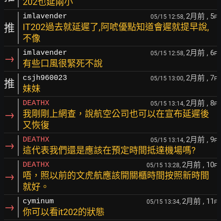
202也延兩小
2月前
, 5
imlavender
05/15 12:58,
F
推
IT202過去就延遲了,阿唬優點知道會遲就提早說,
不像
2月前
, 6
imlavender
05/15 12:58,
F
→
有些口風很緊死不說
2月前
, 7
csjh960023
05/15 13:00,
F
推
妹妹
2月前
, 8
DEATHX
05/15 13:14,
F
→
我剛剛上網查，說航空公司也可以在宣布延遲後
又恢復
2月前
, 9
DEATHX
05/15 13:14,
F
→
這代表我們還是應該在預定時間抵達機場嗎?
2月前
, 10
DEATHX
05/15 13:28,
F
→
唔，照以前的文虎航應該開關櫃時間按照新時間
就好。
2月前
, 11
cyminum
05/15 13:34,
F
→
你可以看it202的狀態