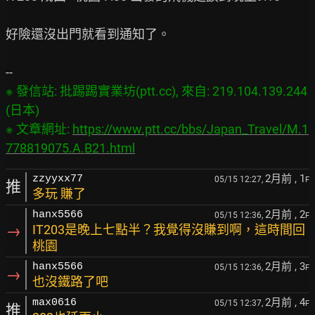
好險還沒出門就看到通知了。

※ 發信站: 批踢踢實業坊(ptt.cc), 來自: 219.104.139.244 
(日本)

※ 文章網址: 
https://www.ptt.cc/bbs/Japan_Travel/M.1
778819075.A.B21.html
2月前
, 1
zzyyxx77
05/15 12:27,
F
推
多玩 賺了
2月前
, 2
hanx5566
05/15 12:36,
F
→
IT203是晚上七點半？我覺得沒賺到啊，這時間回
桃園
2月前
, 3
hanx5566
05/15 12:36,
F
→
也沒鐵路了吧
2月前
, 4
max0616
05/15 12:37,
F
推