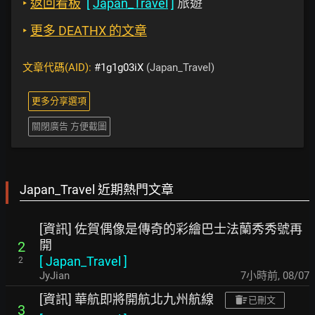
‣
返回看板
[
Japan_Travel
]
旅遊
‣
更多 DEATHX 的文章
文章代碼(AID):
#1g1g03iX
(Japan_Travel)
更多分享選項
關閉廣告 方便截圖
Japan_Travel 近期熱門文章
[資訊] 佐賀偶像是傳奇的彩繪巴士法蘭秀秀號再
開
2
[
Japan_Travel
]
2
JyJian
7小時前
,
08/07
[資訊] 華航即將開航北九州航線
已刪文
3