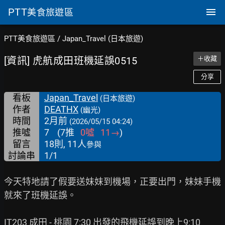
PTT
美食旅遊區
PTT美食旅遊區
/
Japan_Travel (日本旅遊)
[資訊] 虎航成田班機延誤0515
＋收藏
分享
看板
Japan_Travel
(日本旅遊)
作者
DEATHX
(幽光)
時間
2月前
(2026/05/15 04:24)
推噓
7
(
7
推
0
噓
11
→
)
留言
18則, 11人
參與
討論串
1/1
今天特地請了假要送妹妹到機場，正要出門，妹妹手機
就來了班機延誤。

IT203 成田 - 桃園 7:30 出發的飛機延誤到晚上9:10
