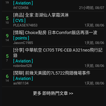
[
Aviation
]
19
ihl123456
21小時前
,
08/07
[商品] 全家 澎湖仙人掌霜淇淋
5
[
CVS
]
10
PLEASE974853
1天前
,
08/06
[情報] Choice點房 日本Comfort飯店再漲一波
9
[
points
]
14
JasonC1985
1天前
,
08/06
[分享] 中華航空 CI705 TPE-CEB A321neo飛行記
錄
5
[
Aviation
]
7
robinlee528
1天前
,
08/06
[閒聊] 前幾天美國的7L5722飛錯機場事件
6
[
Aviation
]
14
as981134
1天前
,
08/06
更多 即時熱門文章 >>