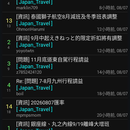
[
Japan_Travel
]
4
marklin709
8小時前
,
08/07
[資訊] 泰國獅子航空8月減班及冬季班表調整
13
[
Japan_Travel
]
13
OhmoriHarumi
12小時前
,
08/07
[資訊] 9月中起えきねっと的限定折扣將有調整
2
[
Japan_Travel
]
4
yoyotwtn
12小時前
,
08/07
[問題] 11月底道東自駕行程請益
3
[
Japan_Travel
]
9
z7852424120
14小時前
,
08/07
Re: [問題] 7-8月九州行程請益
4
[
Japan_Travel
]
11
boil
18小時前
,
08/07
[資訊] 20260807匯率
14
[
Japan_Travel
]
18
mpmpsmom
20小時前
,
08/07
[資訊] 銀座線、丸之內線9/19離峰大增班
1