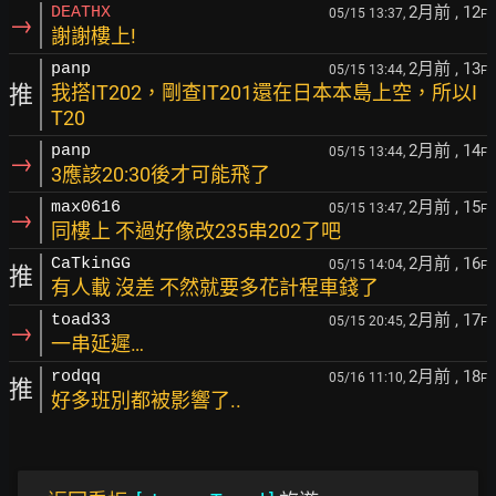
2月前
, 12
DEATHX
05/15 13:37,
F
→
謝謝樓上!
2月前
, 13
panp
05/15 13:44,
F
推
我搭IT202，剛查IT201還在日本本島上空，所以I
T20
2月前
, 14
panp
05/15 13:44,
F
→
3應該20:30後才可能飛了
2月前
, 15
max0616
05/15 13:47,
F
→
同樓上 不過好像改235串202了吧
2月前
, 16
CaTkinGG
05/15 14:04,
F
推
有人載 沒差 不然就要多花計程車錢了
2月前
, 17
toad33
05/15 20:45,
F
→
一串延遲…
2月前
, 18
rodqq
05/16 11:10,
F
推
好多班別都被影響了..