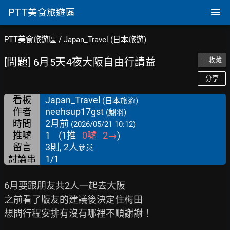
PTT
美食旅遊區
PTT美食旅遊區
/
Japan_Travel (日本旅遊)
[問題] 6月5天4夜大阪自由行請益
＋收藏
分享
看板
Japan_Travel
(日本旅遊)
作者
neehsup17gst
(翽羽)
時間
2月前
(2026/05/21 10:12)
推噓
1
(
1
推
0
噓
2
→
)
留言
3則, 2人
參與
討論串
1/1
6月要跟朋友共2人一起去大阪

之前看了版友的建議後決定住梅田

想問行程安排有沒有哪裡不順謝謝！
