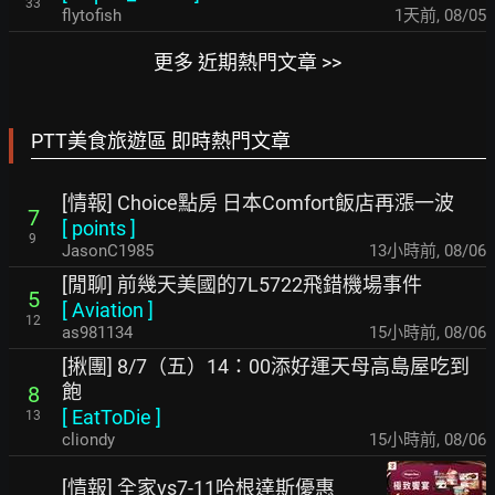
33
flytofish
1天前
,
08/05
更多 近期熱門文章 >>
PTT美食旅遊區 即時熱門文章
[情報] Choice點房 日本Comfort飯店再漲一波
7
[
points
]
9
JasonC1985
13小時前
,
08/06
[閒聊] 前幾天美國的7L5722飛錯機場事件
5
[
Aviation
]
12
as981134
15小時前
,
08/06
[揪團] 8/7（五）14：00添好運天母高島屋吃到
飽
8
[
EatToDie
]
13
cliondy
15小時前
,
08/06
[情報] 全家vs7-11哈根達斯優惠