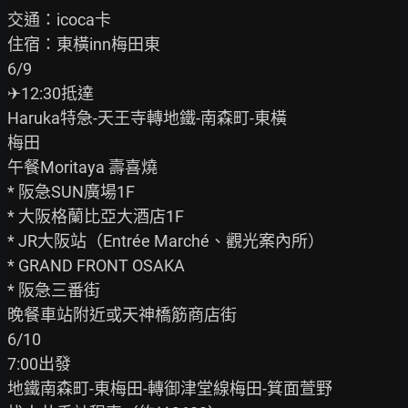
交通：icoca卡

住宿：東橫inn梅田東

6/9

✈12:30抵達

Haruka特急-天王寺轉地鐵-南森町-東橫

梅田

午餐Moritaya 壽喜燒

* 阪急SUN廣場1F

* 大阪格蘭比亞大酒店1F

* JR大阪站（Entrée Marché、觀光案內所）

* GRAND FRONT OSAKA

* 阪急三番街

晚餐車站附近或天神橋筋商店街

6/10

7:00出發

地鐵南森町-東梅田-轉御津堂線梅田-箕面萱野
