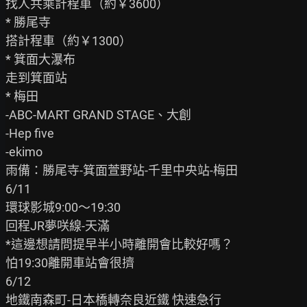
找人共乘計程車（約￥3600）

* 勝尾寺

搭計程車（約￥1300）

* 箕面大瀑布

走到箕面站

* 梅田

-ABC-MART GRAND STAGE、大創

-Hep five

-ekimo

雨備：勝尾寺-箕面萱野站-千里中央站-梅田

6/11

環球影城9:00～19:30

回程JR夢咲線-天滿

*這邊想請問提早半小時離開會比較好嗎？

怕19:30離開車站會很擠

6/12

地鐵南森町-日本橋轉奈良近鐵 快速急行
