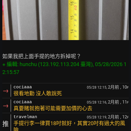
※ 編輯: hunchu (123.192.113.204 臺灣), 05/28/2026 1
2月前
, 10
cociaaa
05/28 12:15,
F
→
很看地勤 沒人敢說死
2月前
, 11
cociaaa
05/28 12:16,
F
→
真要賭就抱著可能需要加價的心去
2月前
, 12
travelman
05/28 12:19,
F
推
手提行李一律買18吋就好，其實20吋有過大的風
險