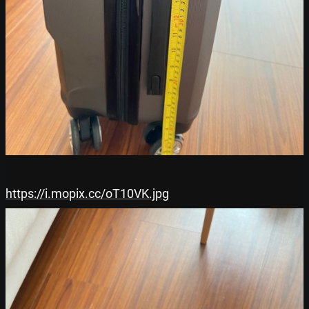
https://i.mopix.cc/oT10VK.jpg