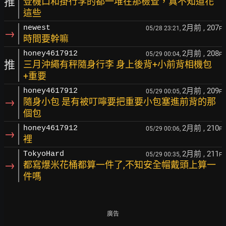
推
登機口和掛行李的都一堆在那檢查，真不知道花
這些
2月前
, 207
newest
05/28 23:21,
F
→
時間要幹嘛
2月前
, 208
honey4617912
05/29 00:04,
F
推
三月沖繩有秤隨身行李 身上後背+小前背相機包
+重要
2月前
, 209
honey4617912
05/29 00:05,
F
→
隨身小包 是有被叮嚀要把重要小包塞進前背的那
個包
2月前
, 210
honey4617912
05/29 00:06,
F
→
裡
2月前
, 211
TokyoHard
05/29 00:35,
F
→
都寫爆米花桶都算一件了,不知安全帽戴頭上算一
件嗎
廣告