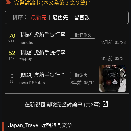
完整討論串
(本文為第 3 之 3 篇)：
排序：
最新先
|
最舊先
|
留言數
[問題] 虎航手提行李
70
已刪文
211
hunchu
2月前
,
05/28
[問題] 虎航手提行李
52
eippuy
3年前
,
03/31
147
[問題] 虎航手提行李
0
消失
59
cwud159nfss
8年前
,
05/11
open_in_new
在新視窗開啟完整討論串 (共3篇)
Japan_Travel 近期熱門文章