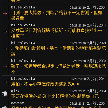
有時
2月前
, 200
blueslovetw
05/28 23:20,
F
→
目測不要太誇張，判斷合格就不一定會測，但如
果數量
2月前
, 201
blueslovetw
05/28 23:20,
F
→
尺寸重量目測會超過或接近，可能就直接抓出來
檢查了
2月前
, 202
blueslovetw
05/28 23:20,
F
→
...我是都自助報到，基本上常遇到的地勤都有點認
識
2月前
, 203
blueslovetw
05/28 23:20,
F
→
熟了，知道我都合規定...但還是老話：照規矩來就
不
2月前
, 204
blueslovetw
05/28 23:20,
F
→
用怕，不要心存僥倖改天遇到鬼=.,=
2月前
, 205
airx
05/28 23:21,
F
推
不要存僥倖心態 碰上比較嚴格的吃虧是你自己
2月前
, 206
newest
05/28 23:21,
F