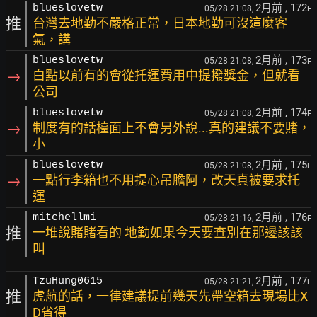
2月前
, 172
blueslovetw
05/28 21:08,
F
推
台灣去地勤不嚴格正常，日本地勤可沒這麼客
氣，講
2月前
, 173
blueslovetw
05/28 21:08,
F
→
白點以前有的會從托運費用中提撥獎金，但就看
公司
2月前
, 174
blueslovetw
05/28 21:08,
F
→
制度有的話檯面上不會另外說...真的建議不要賭，
小
2月前
, 175
blueslovetw
05/28 21:08,
F
→
一點行李箱也不用提心吊膽阿，改天真被要求托
運
2月前
, 176
mitchellmi
05/28 21:16,
F
推
一堆說賭賭看的 地勤如果今天要查別在那邊該該
叫
2月前
, 177
TzuHung0615
05/28 21:21,
F
推
虎航的話，一律建議提前幾天先帶空箱去現場比X
D省得