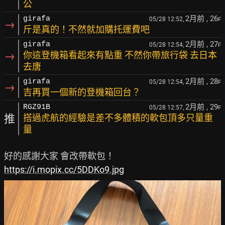
公
2月前
, 26
girafa
05/28 12:52,
F
→
斤是真的！不然就加購托運費吧
2月前
, 27
girafa
05/28 12:54,
F
→
你這登機箱看起來有點重 不然你帶旅行袋 去日本
去唐
2月前
, 28
girafa
05/28 12:54,
F
→
吉再買一個新的登機箱回台？
2月前
, 29
RGZ91B
05/28 12:57,
F
推
搭過虎航的經驗是差不多體積的軟包頂多只量重
量
https://i.mopix.cc/5DDKo9.jpg