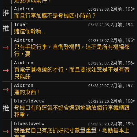
是要收成兩件！
2月前
, 193
Aixtron
05/28 23:03,
F
推
而且行李加購不是登機四小時前？
2月前
, 194
Truer
05/28 23:05,
F
推
賭這個幹嘛...
2月前
, 195
Aixtron
05/28 23:07,
F
→
只有手提行李，直衝登機門，這不是所有機場都
行，要
2月前
, 196
Aixtron
05/28 23:07,
F
→
有電子登機證的才行，而且要很注意是不是有帶
只能託
2月前
, 197
Aixtron
05/28 23:07,
F
→
運的東西！
2月前
, 198
blueslovetw
05/28 23:20,
F
推
登機口有時運氣不好會遇到地勤放個行李鐵櫃跟
秤重，
2月前
, 199
blueslovetw
05/28 23:20,
F
→
我是覺自己有底抓好尺寸數量重量，地勤基本上