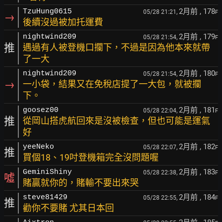
2月前
, 178
TzuHung0615
05/28 21:21,
F
→
後續沒過被加托運費
2月前
, 179
nightwind209
05/28 21:54,
F
推
遇過有人被登機口攔下，不過是因為他本來就帶
了一大
2月前
, 180
nightwind209
05/28 21:54,
F
→
一小袋，結果又在免稅店提了一大包，就被攔
下。
2月前
, 181
goosez00
05/28 22:04,
F
推
從岡山搭虎航回來是沒被檢查，但也可能是運氣
好
2月前
, 182
yeeNeko
05/28 22:07,
F
推
買個18、19吋登機箱完全沒問題喔
2月前
, 183
GeminiShiny
05/28 22:38,
F
噓
賭贏就你的，賭輸不要出來哭
2月前
, 184
steve81429
05/28 22:55,
F
推
勸你不要賭 尤其日本回