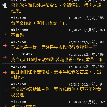
2月前
, 185
Aixtron
05/28 22:55,
F
推
只能說台灣和外站都會查，全憑運氣，很多人說
他/她
2月前
, 186
Aixtron
05/28 22:55,
F
→
台灣沒碰到，就剛好碰到而已！
2月前
, 187
akiranon
05/28 22:57,
F
→
不會過
2月前
, 188
Aixtron
05/28 22:57,
F
→
重量也是一樣，最好是先去機場行李秤秤一下！
2月前
, 189
steve81429
05/28 22:58,
F
→
我自己用16吋 + 軟布袋 裝滿也差不多到重量上限
2月前
, 190
Aixtron
05/28 23:00,
F
→
而且兩個也不要懷疑，去年年底去名古屋，手提
+背包+
2月前
, 191
Aixtron
05/28 23:00,
F
→
手機背包袋就算三件，要收成兩件！更不用說免
稅品還
2月前
, 192
Aixtron
05/28 23:00,
F
→