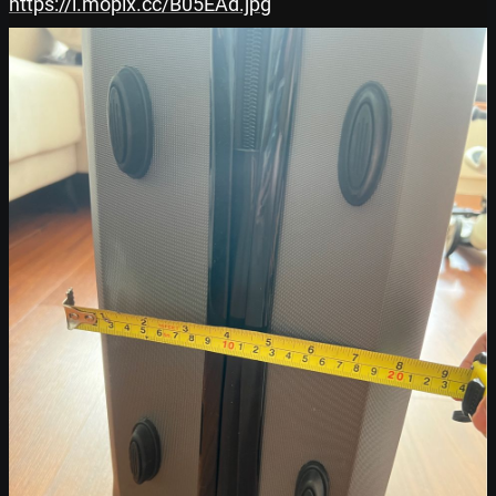
https://i.mopix.cc/B05EAd.jpg