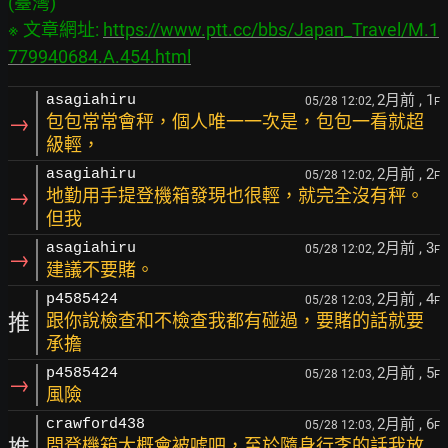
(臺灣)

※ 文章網址: 
https://www.ptt.cc/bbs/Japan_Travel/M.1
779940684.A.454.html
2月前
, 1
asagiahiru
05/28 12:02,
F
→
包包常常會秤，個人唯一一次是，包包一看就超
級輕，
2月前
, 2
asagiahiru
05/28 12:02,
F
→
地勤用手提登機箱發現也很輕，就完全沒有秤。
但我
2月前
, 3
asagiahiru
05/28 12:02,
F
→
建議不要賭。
2月前
, 4
p4585424
05/28 12:03,
F
推
跟你說檢查和不檢查我都有碰過，要賭的話就要
承擔
2月前
, 5
p4585424
05/28 12:03,
F
→
風險
2月前
, 6
crawford438
05/28 12:03,
F
推
問登機箱大概會被噓吧，至於隨身行李的話我放