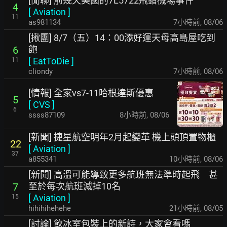
[閒聊] 前幾天美國的7L5722飛錯機場事件
4
[
Aviation
]
11
as981134
7小時前
,
08/06
[揪團] 8/7（五）14：00添好運天母高島屋吃到
飽
6
[
EatToDie
]
11
cliondy
7小時前
,
08/06
[情報] 全家vs7-11哈根達斯優惠
5
[
CVS
]
6
ssss87109
8小時前
,
08/06
[新聞] 捷星航空明年2月起變革 機上頭頂置物櫃
22
[
Aviation
]
37
a855341
10小時前
,
08/06
[新聞] 高溫可能導致更多航班無法準時起飛 甚
至於每次航班減掉10名
7
[
Aviation
]
15
hihihihehehe
21小時前
,
08/05
[討論] 飲冰室包裝上的新詩，大家會看嗎