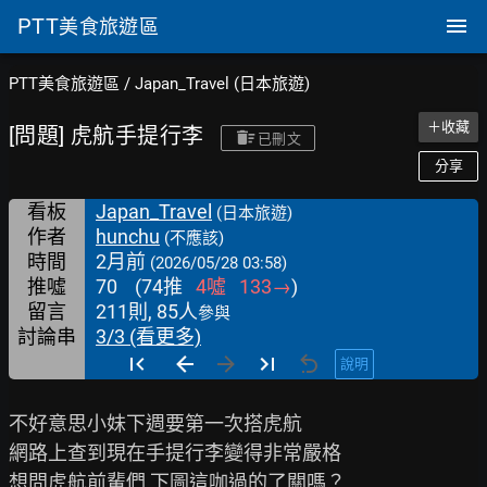
PTT
美食旅遊區
PTT美食旅遊區
/
Japan_Travel (日本旅遊)
＋收藏
[問題] 虎航手提行李
已刪文
分享
看板
Japan_Travel
(日本旅遊)
作者
hunchu
(不應該)
時間
2月前
(2026/05/28 03:58)
推噓
70
(
74
推
4
噓
133
→
)
留言
211則, 85人
參與
討論串
3/3 (看更多)
說明
不好意思小妹下週要第一次搭虎航

網路上查到現在手提行李變得非常嚴格

想問虎航前輩們 下圖這咖過的了關嗎？
