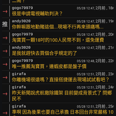
二鬧？
2月前
, 18
gogo79979
05/28 12:47,
F
→
很是申請電視輔助判決？
2月前
, 19
andy3020
05/28 12:47,
F
推
你幹嘛跟地勤賭這個...現場不行再來頭痛嗎...
2月前
, 20
gogo79979
05/28 12:47,
F
→
淘寶買一顆18吋的100人民幣不到，還免運費
2月前
, 21
andy3020
05/28 12:47,
F
→
是我就趕快去買個合乎規定的了
2月前
, 22
gogo79979
05/28 12:48,
F
→
唯一推薦淘寶買，連蝦皮都是盤子價
2月前
, 23
girafa
05/28 12:51,
F
→
你離機場很遠嗎？直接搭捷運去現場試試看吧？
2月前
, 24
girafa
05/28 12:51,
F
→
昨天新聞說虎航撤除鐵架 目前變成背景式了 問鄉
民不
2月前
, 25
girafa
05/28 12:51,
F
→
準啊 因為後果也要自己承擔 日本回台非常嚴格 10