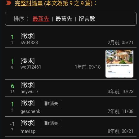
完整討論串
(本文為第 9 之 9 篇)：
排序：
最新先
|
最舊先
|
留言數
[徵求]
1
s904323
2月前
,
05/21
1
[徵求]
1
we312461
1年前
,
09/18
8
[徵求]
6
heywu17
3年前
,
10/23
15
[徵求]
1
消失
2
geschenk
7年前
,
11/08
[徵求]
-1
消失
7
mavisp
8年前
,
08/21