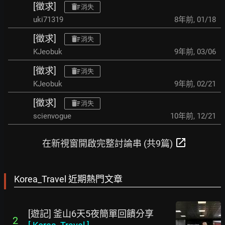
[徵求]
消失
uki71319
8年前
,
01/18
[徵求]
消失
KJeobuk
9年前
,
03/06
[徵求]
消失
KJeobuk
9年前
,
02/21
[徵求]
消失
scienvogue
10年前
,
12/21
open_in_new
在新視窗開啟完整討論串 (共9篇)
Korea_Travel 近期熱門文章
[遊記] 釜山6天5夜簡單回饋分享
2