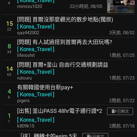
[
Korea_Travel
]
4
mimizu1020
22小時前
,
08/05
[問題] 首爾沒那麼觀光的散步地點(獨旅)
15
[
Korea_Travel
]
22
qaz442002
3天前
,
08/02
[問題] 有人試過搭到首爾再去大田玩嗎?
8
[
Korea_Travel
]
34
lifeisshit
1周前
,
07/25
[問題] 首爾+釜山 自由行交通規劃請益
14
[
Korea_Travel
]
65
rutouru
1周前
,
07/23
有關韓國使用台新pay+
4
[
Korea_Travel
]
6
pigers
2周前
,
07/22
[出售] 釜山PASS 48hr電子通行證*2
已刪文
1
[
Korea_Travel
]
1
k809k15
2周前
,
07/16
［送］轉轉卡的esim 5天
已刪文