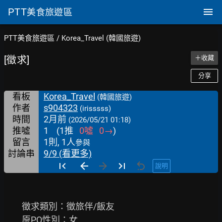
PTT
美食旅遊區
PTT美食旅遊區
/
Korea_Travel (韓國旅遊)
[徵求]
＋收藏
分享
看板
Korea_Travel
(韓國旅遊)
作者
s904323
(irisssss)
時間
2月前
(2026/05/21 01:18)
推噓
1
(
1
推
0
噓
0
→
)
留言
1則, 1人
參與
討論串
9/9 (看更多)
說明
　　徵求類別：徵旅伴/飯友

　　原PO性別：女
