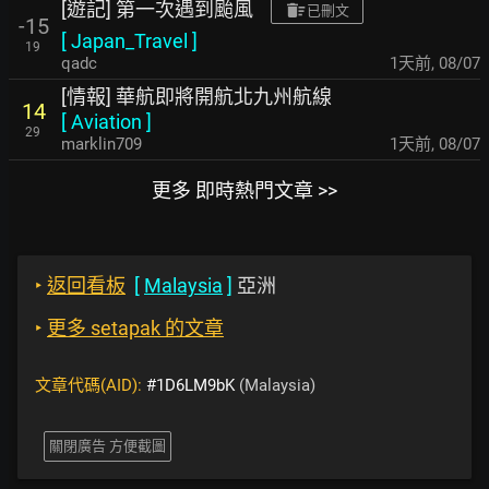
[遊記] 第一次遇到颱風
已刪文
-15
[
Japan_Travel
]
19
qadc
1天前
,
08/07
[情報] 華航即將開航北九州航線
14
[
Aviation
]
29
marklin709
1天前
,
08/07
更多 即時熱門文章 >>
‣
返回看板
[
Malaysia
]
亞洲
‣
更多 setapak 的文章
文章代碼(AID):
#1D6LM9bK
(Malaysia)
關閉廣告 方便截圖