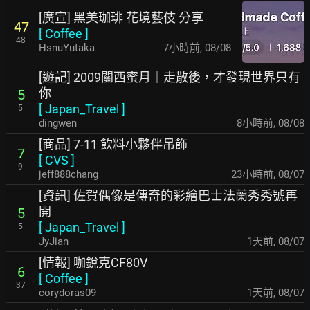
[廣宣] 黑美珈琲 花境藝伎 分享
47
[
Coffee
]
48
HsnuYutaka
7小時前
,
08/08
[遊記] 2009關西蜜月｜走散後，才發現世界只有
你
5
[
Japan_Travel
]
5
dingwen
8小時前
,
08/08
[商品] 7-11 飲料小夥伴吊飾
7
[
CVS
]
9
jeff888chang
23小時前
,
08/07
[資訊] 佐賀偶像是傳奇的彩繪巴士法蘭秀秀號再
開
5
[
Japan_Travel
]
5
JyJian
1天前
,
08/07
[情報] 咖銳克CF80V
6
[
Coffee
]
37
corydoras09
1天前
,
08/07