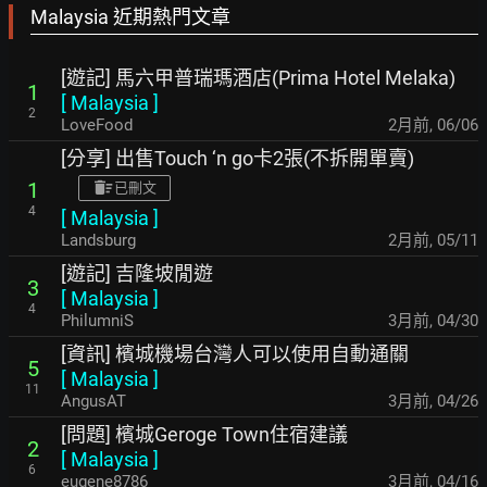
Malaysia 近期熱門文章
[遊記] 馬六甲普瑞瑪酒店(Prima Hotel Melaka)
1
[
Malaysia
]
2
LoveFood
2月前
,
06/06
[分享] 出售Touch ‘n go卡2張(不拆開單賣)
1
已刪文
4
[
Malaysia
]
Landsburg
2月前
,
05/11
[遊記] 吉隆坡閒遊
3
[
Malaysia
]
4
PhilumniS
3月前
,
04/30
[資訊] 檳城機場台灣人可以使用自動通關
5
[
Malaysia
]
11
AngusAT
3月前
,
04/26
[問題] 檳城Geroge Town住宿建議
2
[
Malaysia
]
6
eugene8786
3月前
,
04/16