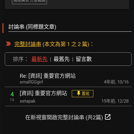
討論串 (同標題文章)
完整討論串
(本文為第 1 之 2 篇)：
排序：
最新先
|
最舊先
|
留言數
Re: [資訊] 重要官方網站
smallGGgirl
4年前
,
10/16
[資訊] 重要官方網站
4
置底
13
setapak
15年前
,
12/28
open_in_new
在新視窗開啟完整討論串 (共2篇)