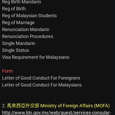
Reg Birth Mandarin

Reg of Birth

Reg of Malaysian Students

Reg of Marriage

Renunciation Mandarin

Renunciation Procedures

Single Mandarin

Single Status

Visa Requirement for Malaysians

Form
Letter of Good Conduct For Foreigners

Letter of Good Conduct For Malaysians

2. 
馬來西亞外交部 Ministry of Foreign Affairs (MOFA)
http://www.kln.gov.my/web/guest/services-consular-