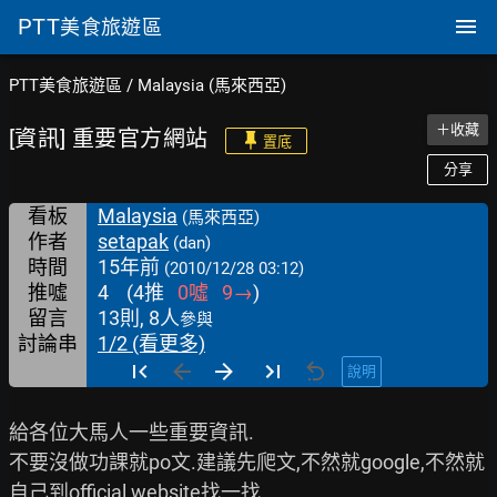
PTT
美食旅遊區
PTT美食旅遊區
/
Malaysia (馬來西亞)
＋收藏
[資訊] 重要官方網站
置底
分享
看板
Malaysia
(馬來西亞)
作者
setapak
(dan)
時間
15年前
(2010/12/28 03:12)
推噓
4
(
4
推
0
噓
9
→
)
留言
13則, 8人
參與
討論串
1/2 (看更多)
說明
給各位大馬人一些重要資訊.

不要沒做功課就po文.建議先爬文,不然就google,不然就
自己到official website找一找.
