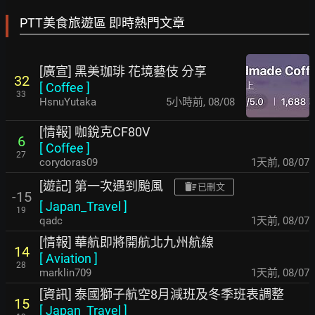
PTT美食旅遊區 即時熱門文章
[廣宣] 黑美珈琲 花境藝伎 分享
32
[
Coffee
]
33
HsnuYutaka
5小時前
,
08/08
[情報] 咖銳克CF80V
6
[
Coffee
]
27
corydoras09
1天前
,
08/07
[遊記] 第一次遇到颱風
已刪文
-15
[
Japan_Travel
]
19
qadc
1天前
,
08/07
[情報] 華航即將開航北九州航線
14
[
Aviation
]
28
marklin709
1天前
,
08/07
[資訊] 泰國獅子航空8月減班及冬季班表調整
15
[
Japan_Travel
]