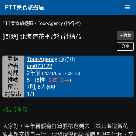
PTT
美食旅遊區
PTT美食旅遊區
/
Tour-Agency (旅行社)
[問題] 北海道花季旅行社請益
＋收藏
分享
看板
Tour-Agency
(旅行社)
作者
uni073122
時間
2年前
(2024/06/17 08:15)
推噓
5
(
5
推
0
噓
2
→
)
留言
7則, 6人
參與
討論串
1/1
大家好，今年暑假有打算要帶爸媽去日本北海道賞花

原本想安排自由行，但發現沒那麼多時間規劃行程、交