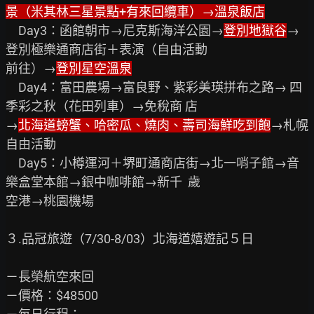
景（米其林三星景點+有來回纜車）→溫泉飯店
　Day3：函館朝市→尼克斯海洋公園→
登別地獄谷
→
登別極樂通商店街＋表演（自由活動

前往）→
登別星空溫泉
　Day4：富田農場→富良野、紫彩美瑛拼布之路→ 四
季彩之秋（花田列車）→免稅商 店

→
北海道螃蟹、哈密瓜、燒肉、壽司海鮮吃到飽
→札幌
自由活動

　Day5：小樽運河＋堺町通商店街→北一哨子館→音
樂盒堂本館→銀中咖啡館→新千  歲

空港→桃園機場

３.品冠旅遊（7/30-8/03）北海道嬉遊記５日

－長榮航空來回

－價格：$48500
