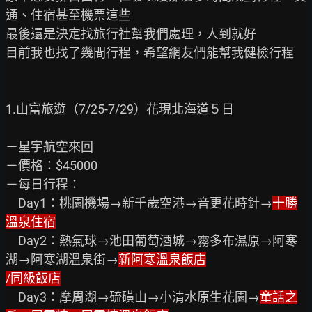
通、住宿甚至機票這些

最後還是決定找旅行社幫我們處理，人到就好

目前我也找了幾間行程，希望網友們能幫我健檢行程

1.山富旅遊（7/25-7/29）花現北海道５日

－星宇航空來回

－價格：$45000

－每日行程：

　Day1：桃園機場→新千歲空港→音更花時針→
十勝
溫泉住宿
　Day2：熱氣球→池田葡萄酒城→霧多布濕原→阿寒
湖→阿寒湖溫泉街→
新阿寒溫泉飯店

/同級飯店
　Day3：摩周湖→硫磺山→小清水原生花園→
童話之