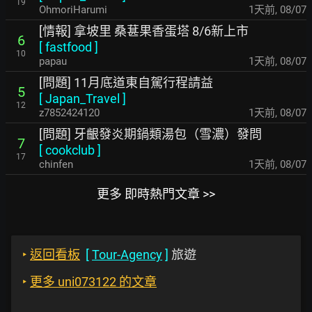
19
OhmoriHarumi
1天前
,
08/07
[情報] 拿坡里 桑葚果香蛋塔 8/6新上市
6
[
fastfood
]
10
papau
1天前
,
08/07
[問題] 11月底道東自駕行程請益
5
[
Japan_Travel
]
12
z7852424120
1天前
,
08/07
[問題] 牙齦發炎期鍋類湯包（雪濃）發問
7
[
cookclub
]
17
chinfen
1天前
,
08/07
更多 即時熱門文章 >>
‣
返回看板
[
Tour-Agency
]
旅遊
‣
更多 uni073122 的文章