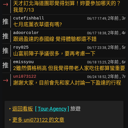
→
天才訂北海道團耶覺得划算！妳要參加哪天的？
我是7/13
2年前
, 3
cutefishball
06/17 17:49,
F
推
七月底薰衣草還有嗎?
2年前
, 4
adoorcolor
06/17 18:38,
F
推
跟過盈達的泰國線 覺得體驗都還不錯
2年前
, 5
roy025
06/17 23:38,
F
推
山富前陣子爭議很多，要再考慮一下
2年前
, 6
emissyou
06/18 15:25,
F
推
2雖然價格稍高 但我覺得帶老人家吃住都算蠻重要
2年前
, 7
uni073122
06/24 18:52,
F
→
謝謝大家，目前會先和家人討論一下盈達的行程
‣
返回看板
[
Tour-Agency
]
旅遊
‣
更多 uni073122 的文章