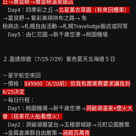
丘→層雲峽→層雲峽溫泉飯店
　Day4：四季彩之丘→
北星薰衣草園（有來回纜車）
→富良野→ 紫彩美瑛拼布之路→ 免

稅商店→札幌自由活動→札幌Travelodge飯店或同等

　Day5：由仁花園→新千歲空港→桃園機場

２.盈達旅遊（7/25-7/29）紫色夏天北海道５日

－星宇航空來回

－價格：
$45900（6/20前）但我有跟業務要求讓我到
6/25決定
－每日行程：

　Day1：桃園機場→新千歲空港→
洞爺湖溫泉+煙火大
會（搭乘花火船看煙火）
　Day2：洞爺湖展望台→五稜廓城跡→元町公園散策
→金森倉庫群自由散策→
涵館百萬夜
