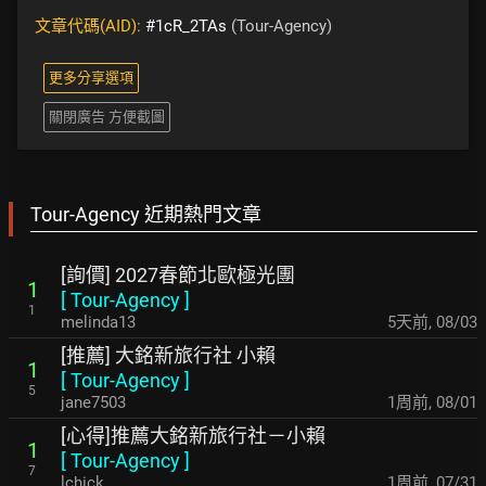
文章代碼(AID):
#1cR_2TAs
(Tour-Agency)
更多分享選項
關閉廣告 方便截圖
Tour-Agency 近期熱門文章
[詢價] 2027春節北歐極光團
1
[
Tour-Agency
]
1
melinda13
5天前
,
08/03
[推薦] 大銘新旅行社 小賴
1
[
Tour-Agency
]
5
jane7503
1周前
,
08/01
[心得]推薦大銘新旅行社－小賴
1
[
Tour-Agency
]
7
lchick
1周前
,
07/31