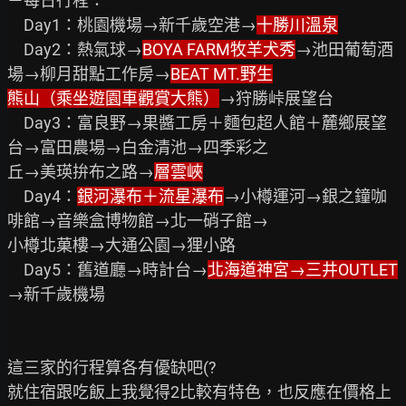
－每日行程：

　Day1：桃園機場→新千歲空港→
十勝川溫泉
　Day2：熱氣球→
BOYA FARM牧羊犬秀
→池田葡萄酒
場→柳月甜點工作房→
BEAT MT.野生

熊山（乘坐遊園車觀賞大熊）
→狩勝峠展望台

　Day3：富良野→果醬工房＋麵包超人館＋麓鄉展望
台→富田農場→白金清池→四季彩之

丘→美瑛拚布之路→
層雲峽
　Day4：
銀河瀑布＋流星瀑布
→小樽運河→銀之鐘咖
啡館→音樂盒博物館→北一硝子館→

小樽北菓樓→大通公園→狸小路

　Day5：舊道廳→時計台→
北海道神宮→三井OUTLET
→新千歲機場

這三家的行程算各有優缺吧(?

就住宿跟吃飯上我覺得2比較有特色，也反應在價格上
