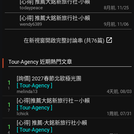
[心得] 推薦大銘新旅行社-小賴
todaypeace
8月前
,
11/25
[心得] 推薦大銘新旅行社-小賴
wendy6389
9月前
,
11/06
open_in_new
在新視窗開啟完整討論串 (共76篇)
Tour-Agency 近期熱門文章
[詢價] 2027春節北歐極光團
1
[
Tour-Agency
]
1
melinda13
4天前
,
08/03
[心得]推薦大銘新旅行社－小賴
1
[
Tour-Agency
]
7
lchick
1周前
,
07/31
[心得] 推薦-大銘新旅行社小賴
1
[
Tour-Agency
]
4