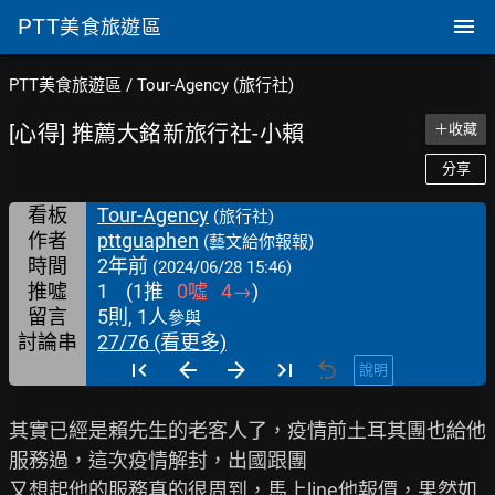
PTT
美食旅遊區
PTT美食旅遊區
/
Tour-Agency (旅行社)
[心得] 推薦大銘新旅行社-小賴
＋收藏
分享
看板
Tour-Agency
(旅行社)
作者
pttguaphen
(藝文給你報報)
時間
2年前
(2024/06/28 15:46)
推噓
1
(
1
推
0
噓
4
→
)
留言
5則, 1人
參與
討論串
27/76 (看更多)
說明
其實已經是賴先生的老客人了，疫情前土耳其團也給他
服務過，這次疫情解封，出國跟團

又想起他的服務真的很周到，馬上line他報價，果然如