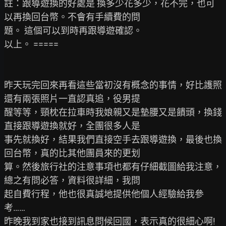
註：跟導遊換的好處是 換多少花多少，花不完，也可
以再換回台幣。不會有手續費的問

題。 這個可以到時再跟導遊確認。

以上。 =====

昨天玩完回來再看這些當初沒有概念的事情，好比護照
還有兩張照片一直認真追，役男提

醒等等，頸枕在拉車時我娘親又是墊腰又是饋頭，換錢
直接跟導遊換就好，全團很多人是

事先就換好，結果我們直接空手去跟導遊換，最後也換
回台幣，真的比其他團員來的更划

算。然後旅行社的注意事項也都有仔細截圖給我注意，
總之有問必答，資料很詳細，我問

起自費行程，他也很真誠地提供他個人經驗給我參
考……

昨晚我到家也接到訊息問候回國，表示真的很細心啊!
