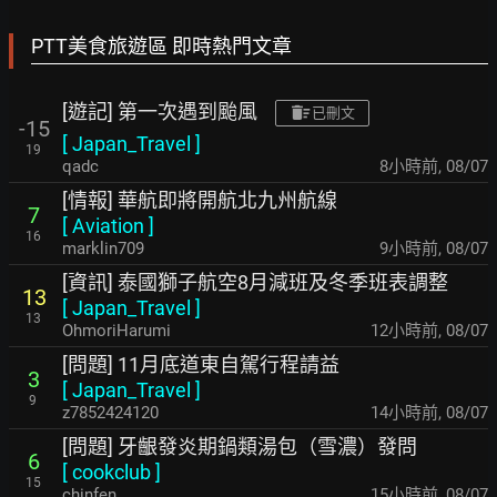
PTT美食旅遊區 即時熱門文章
[遊記] 第一次遇到颱風
已刪文
-15
[
Japan_Travel
]
19
qadc
8小時前
,
08/07
[情報] 華航即將開航北九州航線
7
[
Aviation
]
16
marklin709
9小時前
,
08/07
[資訊] 泰國獅子航空8月減班及冬季班表調整
13
[
Japan_Travel
]
13
OhmoriHarumi
12小時前
,
08/07
[問題] 11月底道東自駕行程請益
3
[
Japan_Travel
]
9
z7852424120
14小時前
,
08/07
[問題] 牙齦發炎期鍋類湯包（雪濃）發問
6
[
cookclub
]
15
chinfen
15小時前
,
08/07