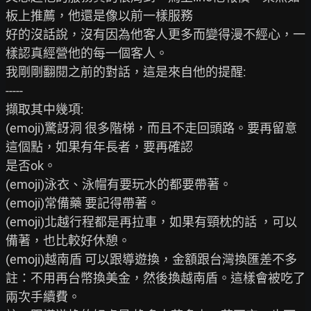
板上推薦，他還是像以前一樣服務

好的沒話說，沒有因為他客人更多而變得漫不經心，一
樣認真經營他的每一個客人。

我剛剛翻閱之前的對話，這是來自他的提醒:

-----

擷取其中幾項:

(emoji)驚訝洞 很多階梯，而且不走回頭路。要再留意
這個點，如果有年長者，要再確認

是否ok。

(emoji)泳衣、泳帽有要玩水的都要帶著。

(emoji)常備藥 要記得帶著。

(emoji)北越行程都是再拉車，如果有頸枕的話 ，可以
備著，也比較好休憩。

(emoji)越南盾 可以跟導遊換，金額跟台灣換匯差不多

註：不用再台幣換美金，然後換越南盾。這樣會被吃了
兩次手續費。
