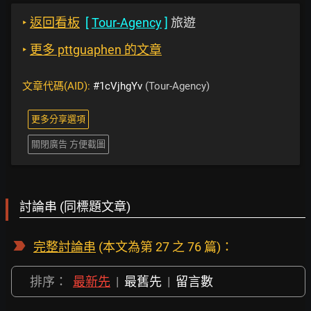
‣
返回看板
[
Tour-Agency
]
旅遊
‣
更多 pttguaphen 的文章
文章代碼(AID):
#1cVjhgYv
(Tour-Agency)
更多分享選項
關閉廣告 方便截圖
討論串 (同標題文章)
完整討論串
(本文為第 27 之 76 篇)：
排序：
最新先
|
最舊先
|
留言數