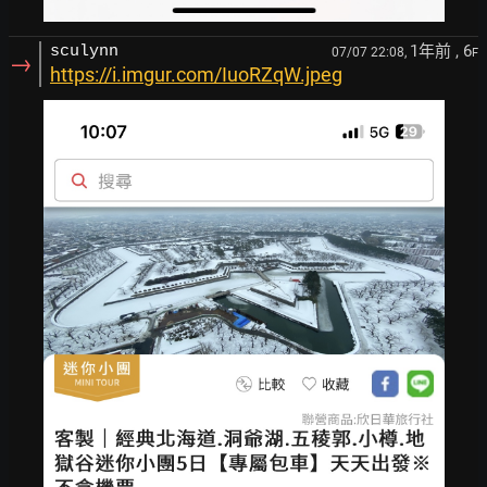
1年前
, 6
sculynn
07/07 22:08,
F
→
https://i.imgur.com/IuoRZqW.jpeg