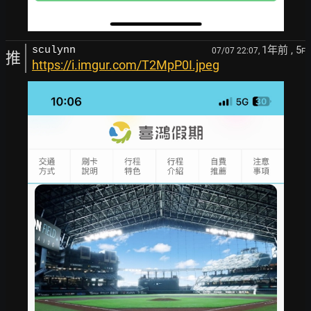
1年前
, 5
sculynn
07/07 22:07,
F
推
https://i.imgur.com/T2MpP0I.jpeg