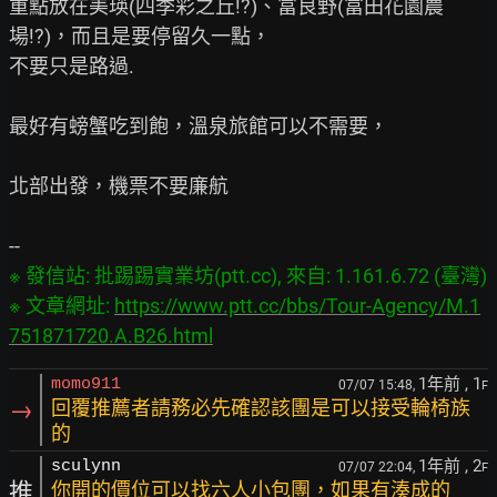
重點放在美瑛(四季彩之丘!?)、富良野(富田花園農
場!?)，而且是要停留久一點，

不要只是路過.

最好有螃蟹吃到飽，溫泉旅館可以不需要，

北部出發，機票不要廉航

※ 發信站: 批踢踢實業坊(ptt.cc), 來自: 1.161.6.72 (臺灣)

※ 文章網址: 
https://www.ptt.cc/bbs/Tour-Agency/M.1
751871720.A.B26.html
1年前
, 1
momo911
07/07 15:48,
F
→
回覆推薦者請務必先確認該團是可以接受輪椅族
的
1年前
, 2
sculynn
07/07 22:04,
F
推
你開的價位可以找六人小包團，如果有湊成的