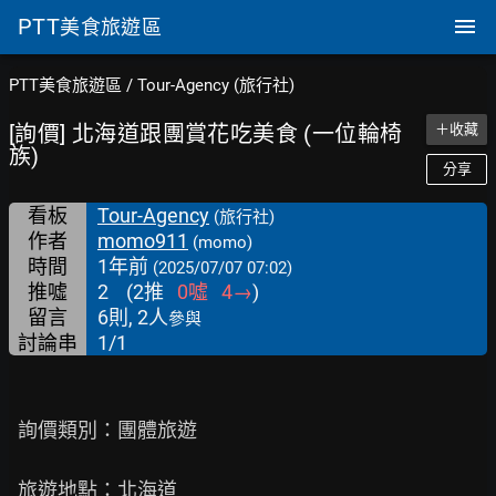
PTT
美食旅遊區
PTT美食旅遊區
/
Tour-Agency (旅行社)
[詢價] 北海道跟團賞花吃美食 (一位輪椅
＋收藏
族)
分享
看板
Tour-Agency
(旅行社)
作者
momo911
(momo)
時間
1年前
(2025/07/07 07:02)
推噓
2
(
2
推
0
噓
4
→
)
留言
6則, 2人
參與
討論串
1/1
  詢價類別：團體旅遊

  旅遊地點：北海道
