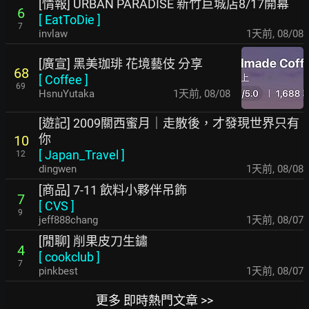
[情報] URBAN PARADISE 新竹巨城店8/17開幕
6
[
EatToDie
]
7
invlaw
1天前
,
08/08
[廣宣] 黑美珈琲 花境藝伎 分享
68
[
Coffee
]
69
HsnuYutaka
1天前
,
08/08
[遊記] 2009關西蜜月｜走散後，才發現世界只有
你
10
[
Japan_Travel
]
12
dingwen
1天前
,
08/08
[商品] 7-11 飲料小夥伴吊飾
7
[
CVS
]
9
jeff888chang
1天前
,
08/07
[閒聊] 削果皮刀生鏽
4
[
cookclub
]
7
pinkbest
1天前
,
08/07
更多 即時熱門文章 >>