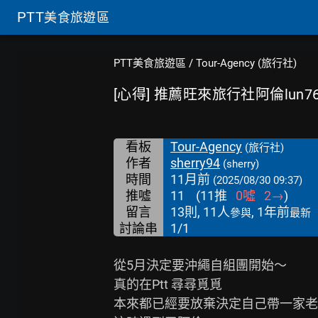
PTT
美食旅遊區
PTT美食旅遊區
/
Tour-Agency (旅行社)
[心得] 推薦旺來旅行社阿倫lun76
看板
Tour-Agency
(旅行社)
作者
sherry94
(sherry)
時間
11月前
(2025/08/30 09:37)
推噓
11
(
11
推
0
噓
2
→
)
留言
13則, 11人
, 1年前
參與
最新
討論串
1/1
從5月決定要沖繩自組團開始～

真的在Ptt 尋尋覓覓

本來都已經要放棄決定自己帶一家老