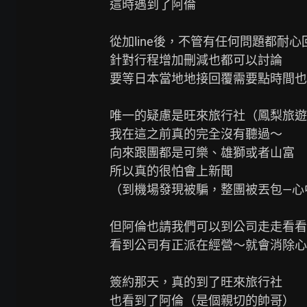
這時遇到了阿倫

從加line後，不管有任何問題都耐心回
針對行程增加刪減也都可以討論

要等日本當地地接回覆需要點時間也
唯一的疑慮是旺來旅行社（鳳梨旅遊
我在這之前真的完全沒有聽過～

向來跟團都是可樂、雄獅或者山富

所以真的很怕會上新聞

（到機場發現被騙，整團被丟包—心
但阿倫也請我們可以到公司走走看看

看到公司有正派在經營～就會消除心
簽約那天，真的到了旺來旅行社

也看到了阿倫（是個親切的帥哥）
