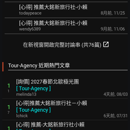
[心得] 推薦大銘新旅行社-小賴
todaypeace
8月前
,
11/25
[心得] 推薦大銘新旅行社-小賴
wendy6389
9月前
,
11/06
open_in_new
在新視窗開啟完整討論串 (共76篇)
Tour-Agency 近期熱門文章
[詢價] 2027春節北歐極光團
1
[
Tour-Agency
]
1
melinda13
4天前
,
08/03
[心得]推薦大銘新旅行社－小賴
1
[
Tour-Agency
]
7
lchick
6天前
,
07/31
[心得] 推薦-大銘新旅行社小賴
1