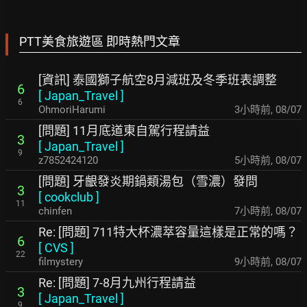
PTT美食旅遊區 即時熱門文章
[資訊] 泰國獅子航空8月減班及冬季班表調整
6
[
Japan_Travel
]
6
OhmoriHarumi
3小時前
,
08/07
[問題] 11月底道東自駕行程請益
3
[
Japan_Travel
]
9
z7852424120
5小時前
,
08/07
[問題] 牙齦發炎期鍋類湯包（雪濃）發問
3
[
cookclub
]
11
chinfen
7小時前
,
08/07
Re: [問題] 711特大杯濃萃容量這樣是正常的嗎？
6
[
CVS
]
22
filmystery
9小時前
,
08/07
Re: [問題] 7-8月九州行程請益
3
[
Japan_Travel
]
9