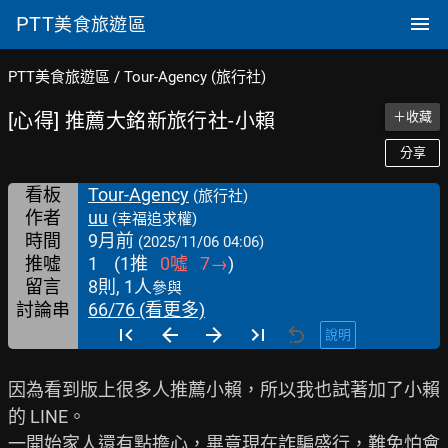
PTT
美食旅遊區
PTT美食旅遊區
/
Tour-Agency (旅行社)
[心得] 推薦大銘新旅行社-小賴
＋收藏
分享
看板
Tour-Agency
(旅行社)
作者
uu
(幸福追求權)
時間
9月前
(2025/11/06 04:06)
推噓
1
(
1
推
0
噓
7
→
)
留言
8則, 1人
參與
討論串
66/76 (看更多)
說明
因為看到版上很多人推薦小賴，所以我也試著加了小賴
的 LINE。

一開始家人還有點擔心，畢竟現在詐騙盛行，難免怕會