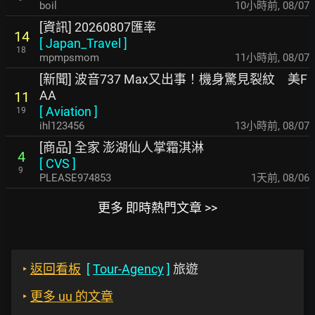
boil
10小時前
,
08/07
[資訊] 20260807匯率
14
[
Japan_Travel
]
18
mpmpsmom
11小時前
,
08/07
[新聞] 波音737 Max又出事！機身驚見裂紋 美F
AA
11
[
Aviation
]
19
ihl123456
13小時前
,
08/07
[商品] 全家 澎湖仙人掌霜淇淋
4
[
CVS
]
9
PLEASE974853
1天前
,
08/06
更多 即時熱門文章 >>
‣
返回看板
[
Tour-Agency
]
旅遊
‣
更多 uu 的文章