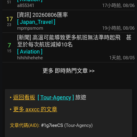
51
a855341
17小時前
,
08/06
[資訊] 20260806匯率
17
[
Japan_Travel
]
23
mpmpsmom
19小時前
,
08/06
[新聞] 高溫可能導致更多航班無法準時起飛 甚
至於每次航班減掉10名
7
[
Aviation
]
15
hihihihehehe
1天前
,
08/05
更多 即時熱門文章 >>
‣
返回看板
[
Tour-Agency
]
旅遊
‣
更多 axxcc 的文章
文章代碼(AID):
#1g7ieeCS
(Tour-Agency)