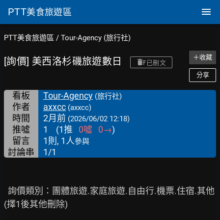
PTT
美食旅遊區
PTT美食旅遊區
/
Tour-Agency (旅行社)
＋收藏
[詢價] 美西洛杉磯旅遊數日
已刪文
分享
看板
Tour-Agency
(旅行社)
作者
axxcc
(axxcc)
時間
2月前
(2026/06/02 12:18)
推噓
1
(
1
推
0
噓
0
→
)
留言
1則, 1人
參與
討論串
1/1
  詢價類別：團體旅遊.家庭旅遊.自由行.機票.住宿.其他 
(擇1後其他刪除)
