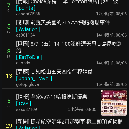
[情報] Choice點房 日本Comfort飯店再漲一波
7
[
points
]
9
JasonC1985
12小時前
,
08/06
[閒聊] 前幾天美國的7L5722飛錯機場事件
5
[
Aviation
]
12
as981134
14小時前
,
08/06
[揪團] 8/7（五）14：00添好運天母高島屋吃到
飽
8
[
EatToDie
]
13
cliondy
14小時前
,
08/06
[問題] 高知松山五天四夜行程請益
13
[
Japan_Travel
]
33
gotopiglove
15小時前
,
08/06
[情報] 全家vs7-11哈根達斯優惠
5
[
CVS
]
6
ssss87109
15小時前
,
08/06
[新聞] 捷星航空明年2月起變革 機上頭頂置物櫃
29
[
Aviation
]