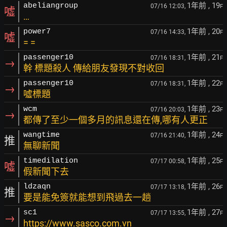
1年前
, 19
abeliangroup
07/16 12:03,
F
噓
…
1年前
, 20
power7
07/16 14:33,
F
噓
= =
1年前
, 21
passenger10
07/16 18:31,
F
→
幹 標題殺人 傳給朋友發現不對收回
1年前
, 22
passenger10
07/16 18:31,
F
→
噓標題
1年前
, 23
wcm
07/16 20:03,
F
→
都傳了至少一個多月的訊息還在傳,哪有人更正
1年前
, 24
wangtime
07/16 21:40,
F
推
無聊新聞
1年前
, 25
timedilation
07/17 00:58,
F
噓
假新聞下去
1年前
, 26
ldzaqn
07/17 13:18,
F
推
要是能免簽就能想到飛過去一趟
1年前
, 27
sc1
07/17 13:55,
F
→
https://www.sasco.com.vn