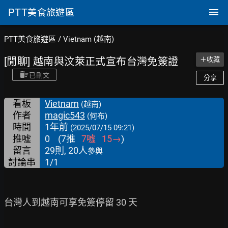
PTT
美食旅遊區
PTT美食旅遊區
/
Vietnam (越南)
[閒聊] 越南與汶萊正式宣布台灣免簽證
＋收藏
已刪文
分享
看板
Vietnam
(越南)
作者
magic543
(何布)
時間
1年前
(2025/07/15 09:21)
推噓
0
(
7
推
7
噓
15
→
)
留言
29則, 20人
參與
討論串
1/1
台灣人到越南可享免簽停留 30 天
