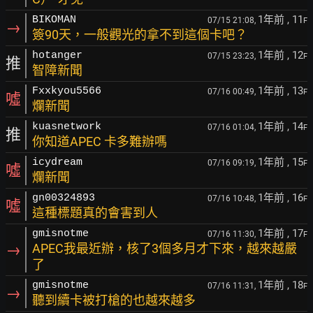
1年前
, 11
BIKOMAN
07/15 21:08,
F
→
簽90天，一般觀光的拿不到這個卡吧？
1年前
, 12
hotanger
07/15 23:23,
F
推
智障新聞
1年前
, 13
Fxxkyou5566
07/16 00:49,
F
噓
爛新聞
1年前
, 14
kuasnetwork
07/16 01:04,
F
推
你知道APEC 卡多難辦嗎
1年前
, 15
icydream
07/16 09:19,
F
噓
爛新聞
1年前
, 16
gn00324893
07/16 10:48,
F
噓
這種標題真的會害到人
1年前
, 17
gmisnotme
07/16 11:30,
F
→
APEC我最近辦，核了3個多月才下來，越來越嚴
了
1年前
, 18
gmisnotme
07/16 11:31,
F
→
聽到續卡被打槍的也越來越多