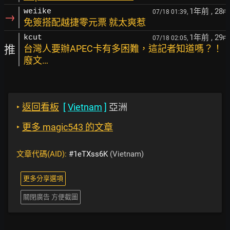
1年前
, 28
weiike
07/18 01:39,
F
→
免簽搭配越捷零元票 就太爽惹
1年前
, 29
kcut
07/18 02:05,
F
推
台灣人要辦APEC卡有多困難，這記者知道嗎？！
廢文…
‣
返回看板
[
Vietnam
]
亞洲
‣
更多 magic543 的文章
文章代碼(AID):
#1eTXss6K
(Vietnam)
更多分享選項
關閉廣告 方便截圖