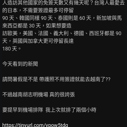
人造訪其他國家的免簽天數又有幾天呢？台灣人最愛去
的日本，不需要簽證最多可停留

90 天、韓國同樣 90 天、泰國則是 60 天，新加坡與馬
來西亞都是 30 天，如果想要造

訪歐美，美國、法國、義大利、德國、西班牙都是 90 
天，英國與加拿大更可停留長達

180 天。

今天看到的新聞

請問暑假是不是 帶護照不用簽證就能去越南了??

不過越南胡志明機場 真的很誇張

要提早到機場排隊  我上次就排了兩個小時

https://tinyurl.com/ypow5tdg