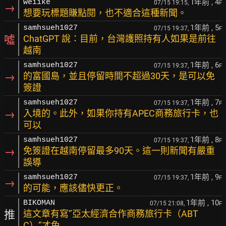
1年前
, 4
weiike
07/15 19:15,
F
→
想要玩標題賺點閱，也不適合這種新聞。
1年前
, 5
samhsueh1027
07/15 19:37,
F
噓
ChatGPT 說：目前，台灣護照持有人如果是前往
越南
1年前
, 6
samhsueh1027
07/15 19:37,
F
→
的富國島，並且停留時間不超過30天，是可以免
簽證
1年前
, 7
samhsueh1027
07/15 19:37,
F
→
入境的。此外，如果你持有APEC商務旅行卡，也
可以
1年前
, 8
samhsueh1027
07/15 19:37,
F
→
免簽證在越南停留最多90天。這一則新聞有嚴重
誤導
1年前
, 9
samhsueh1027
07/15 19:37,
F
→
的可能，應該儘快更正。
1年前
, 10
BIKOMAN
07/15 21:08,
F
推
這文章有寫‘’亞太經濟合作商務旅行卡（ABT
C）‘’才免