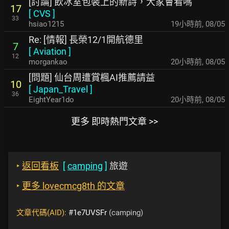
[討論] 飲冰室包裝上的新詩，大家會看嗎
17
[
CVS
]
33
hsiao1215
19小時前
,
08/05
Re: [情報] 長榮12/1開航德里
7
[
Aviation
]
12
morgankao
20小時前
,
08/05
[問題] 仙台周遭賞楓AI推薦請益
10
[
Japan_Travel
]
36
EightYear1do
20小時前
,
08/05
更多 即時熱門文章 >>
‣
返回看板
[
camping
]
旅遊
‣
更多 lovecmcg8th 的文章
文章代碼(AID):
#1e7UVSFr
(camping)