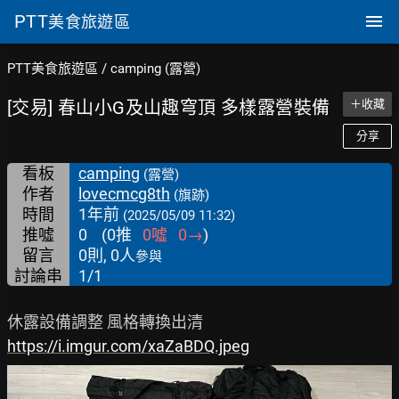
PTT
美食旅遊區
PTT美食旅遊區
/
camping (露營)
[交易] 春山小G及山趣穹頂 多樣露營裝備
＋收藏
分享
看板
camping
(露營)
作者
lovecmcg8th
(旗跡)
時間
1年前
(2025/05/09 11:32)
推噓
0
(
0
推
0
噓
0
→
)
留言
0則, 0人
參與
討論串
1/1
https://i.imgur.com/xaZaBDQ.jpeg