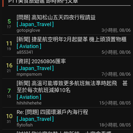
PTT美食旅遊區 即時熱門文章
[問題] 高知松山五天四夜行程請益
5
[
Japan_Travel
]
17
gotopiglove
3小時前
,
08/06
[新聞] 捷星航空明年2月起變革 機上頭頂置物櫃
11
[
Aviation
]
19
a855341
5小時前
,
08/06
[資訊] 20260806匯率
16
[
Japan_Travel
]
21
mpmpsmom
7小時前
,
08/06
[新聞] 高溫可能導致更多航班無法準時起飛 甚
至於每次航班減掉10名
7
[
Aviation
]
15
hihihihehehe
15小時前
,
08/05
Re: [問題] 四國環瀨戶內海行程
10
[
Japan_Travel
]
31
flytofish
18小時前
,
08/05