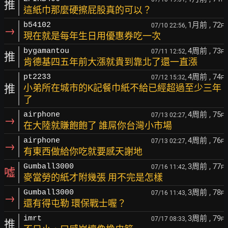
推
這紙巾那麼硬擦屁股真的可以？
1月前
, 72
b54102
07/10 22:56,
F
→
現在就是每年生日用優惠券吃一次
4周前
, 73
bygamantou
07/11 12:52,
F
推
肯德基四五年前大漲就貴到靠北了還一直漲
4周前
, 74
pt2233
07/12 15:32,
F
推
小弟所在城市的K記餐巾紙不給已經超過至少三年
了
4周前
, 75
airphone
07/13 02:27,
F
→
在大陸就賺飽飽了 誰屌你台灣小市場
4周前
, 76
airphone
07/13 02:27,
F
→
有東西做給你吃就要感天謝地
3周前
, 77
Gumball3000
07/16 11:42,
F
噓
麥當勞的紙才附幾張 用不完是怎樣
3周前
, 78
Gumball3000
07/16 11:43,
F
→
還有得屯勒 環保戰士喔？
3周前
, 79
imrt
07/17 08:33,
F
推