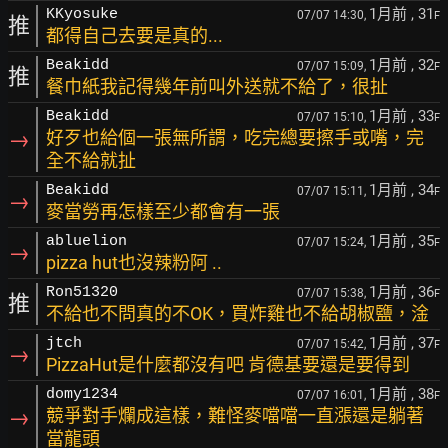
1月前
, 31
KKyosuke
07/07 14:30,
F
推
都得自己去要是真的...
1月前
, 32
Beakidd
07/07 15:09,
F
推
餐巾紙我記得幾年前叫外送就不給了，很扯
1月前
, 33
Beakidd
07/07 15:10,
F
→
好歹也給個一張無所謂，吃完總要擦手或嘴，完
全不給就扯
1月前
, 34
Beakidd
07/07 15:11,
F
→
麥當勞再怎樣至少都會有一張
1月前
, 35
abluelion
07/07 15:24,
F
→
pizza hut也沒辣粉阿 ..
1月前
, 36
Ron51320
07/07 15:38,
F
推
不給也不問真的不OK，買炸雞也不給胡椒鹽，淦
1月前
, 37
jtch
07/07 15:42,
F
→
PizzaHut是什麼都沒有吧 肯德基要還是要得到
1月前
, 38
domy1234
07/07 16:01,
F
→
競爭對手爛成這樣，難怪麥噹噹一直漲還是躺著
當龍頭