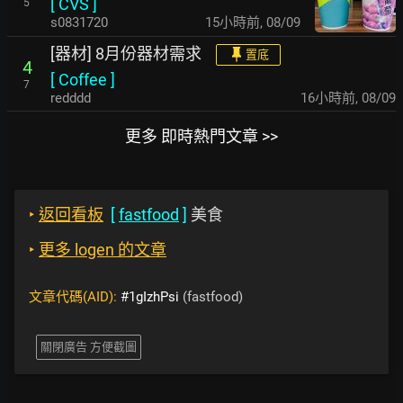
[
CVS
]
5
s0831720
15小時前
,
08/09
[器材] 8月份器材需求
置底
4
[
Coffee
]
7
redddd
16小時前
,
08/09
更多 即時熱門文章 >>
‣
返回看板
[
fastfood
]
美食
‣
更多 logen 的文章
文章代碼(AID):
#1gIzhPsi
(fastfood)
關閉廣告 方便截圖