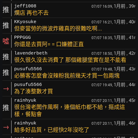
1月前
, 39
jeff1008
07/07 16:09,
F
推
爛店 再也不去
1月前
, 40
KKyosuke
07/07 16:21,
F
推
但麥當勞的微波炸雞真的很難吃啊...
1月前
, 41
PPPGGG
07/07 18:35,
F
噓
你還是去買阿= = 口嫌體正直
1月前
, 42
lavenderbeth
07/07 18:50,
F
推
很久很久沒去消費了 那個雞腿堡實在是不能看
1月前
, 43
pusufu5566
07/07 19:48,
F
推
必勝客怎麼會沒辣粉我前幾天才買一包兩塊
1月前
, 44
pusufu5566
07/07 19:49,
F
→
為了湊整數才買
1月前
, 45
rainhyuk
07/07 20:11,
F
推
很台灣老闆作風啊，連個紙巾都不給，摳成這
樣，餐點會
1月前
, 46
rainhyuk
07/07 20:11,
F
→
給多好品質，已經快2年沒吃了