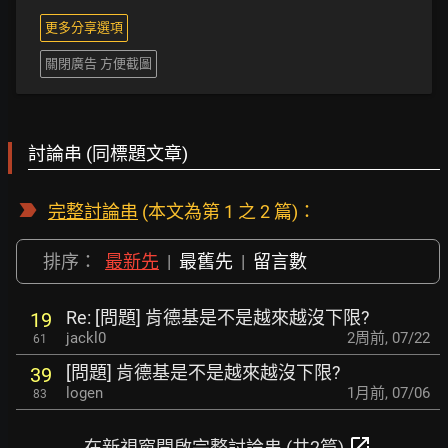
更多分享選項
關閉廣告 方便截圖
討論串 (同標題文章)
完整討論串
(本文為第 1 之 2 篇)：
排序：
最新先
|
最舊先
|
留言數
Re: [問題] 肯德基是不是越來越沒下限?
19
jackl0
2周前
,
07/22
61
[問題] 肯德基是不是越來越沒下限?
39
logen
1月前
,
07/06
83
open_in_new
在新視窗開啟完整討論串 (共2篇)