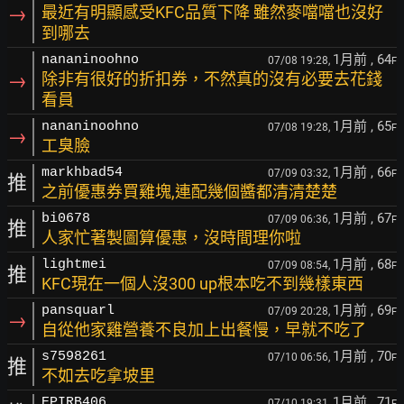
→
最近有明顯感受KFC品質下降 雖然麥噹噹也沒好
到哪去
1月前
, 64
nananinoohno
07/08 19:28,
F
→
除非有很好的折扣券，不然真的沒有必要去花錢
看員
1月前
, 65
nananinoohno
07/08 19:28,
F
→
工臭臉
1月前
, 66
markhbad54
07/09 03:32,
F
推
之前優惠券買雞塊,連配幾個醬都清清楚楚
1月前
, 67
bi0678
07/09 06:36,
F
推
人家忙著製圖算優惠，沒時間理你啦
1月前
, 68
lightmei
07/09 08:54,
F
推
KFC現在一個人沒300 up根本吃不到幾樣東西
1月前
, 69
pansquarl
07/09 20:28,
F
→
自從他家雞營養不良加上出餐慢，早就不吃了
1月前
, 70
s7598261
07/10 06:56,
F
推
不如去吃拿坡里
1月前
, 71
EPIRB406
07/10 19:31,
F