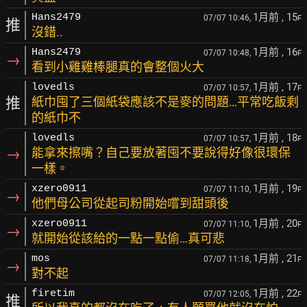
1月前
, 15
Hans2479
07/07 10:46,
F
推
沒錯..
1月前
, 16
Hans2479
07/07 10:48,
F
→
看到小雞雞棒腿真的會整個火大
1月前
, 17
lovedls
07/07 10:57,
F
推
紙巾囤了三個紙袋應該不是麥的問題…平常吃飯剩
的紙巾不
1月前
, 18
lovedls
07/07 10:57,
F
→
能拿來擦嘴？自己要放著囤不要說得好像很環保
一樣。
1月前
, 19
xzero0911
07/07 11:10,
F
→
他們母公司從起司粉開始嚐到甜頭後
1月前
, 20
xzero0911
07/07 11:10,
F
→
就開始從該給的一點一點偷…真可悲
1月前
, 21
mos
07/07 11:18,
F
→
對不起
1月前
, 22
firetim
07/07 12:05,
F
推