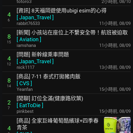
totoro3
2小時前
,
08/10
[資訊] 8天福岡遊使用ubigi esim的心得
4
[
Japan_Travel
]
6
rabbit76533
11小時前
,
08/09
[新聞] 小孩站在座位上不繫安全帶！航班被迫取
8
[
Aviation
]
15
iamshana
11小時前
,
08/09
[問題] 新幹線乘車問題
4
[
Japan_Travel
]
12
nick1117
13小時前
,
08/09
[商品] 7-11 泰式打拋豬肉飯
8
[
CVS
]
14
Yeanfan
15小時前
,
08/09
[閒聊] 訂位全滿(健康路欣葉)
2
[
EatToDie
]
7
pinkbest
15小時前
,
08/09
[商品] 全家巨峰葡萄酷繽球+四季春
青茶
4