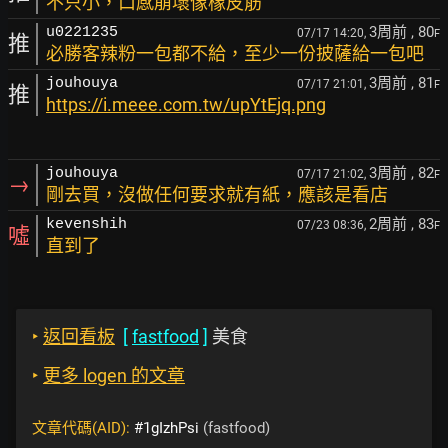
不只小，口感崩壞像橡皮筋
3周前
, 80
u0221235
07/17 14:20,
F
推
必勝客辣粉一包都不給，至少一份披薩給一包吧
3周前
, 81
jouhouya
07/17 21:01,
F
推
https://i.meee.com.tw/upYtEjq.png
3周前
, 82
jouhouya
07/17 21:02,
F
→
剛去買，沒做任何要求就有紙，應該是看店
2周前
, 83
kevenshih
07/23 08:36,
F
噓
直到了
‣
返回看板
[
fastfood
]
美食
‣
更多 logen 的文章
文章代碼(AID):
#1gIzhPsi
(fastfood)