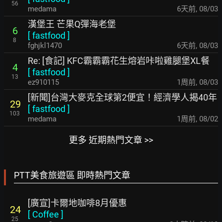
56
medama
6天前
,
08/03
漢堡王 芒果Q彈海老堡
6
[
fastfood
]
8
fghjkl1470
6天前
,
08/03
Re: [食記] KFC霸霸霸花生熔岩咔啦雞腿堡XL餐
4
[
fastfood
]
13
ez910115
1周前
,
08/03
[新聞]台灣大麥克全球第2便宜！經濟學人揭40年
29
[
fastfood
]
103
medama
1周前
,
08/02
更多 近期熱門文章 >>
PTT美食旅遊區 即時熱門文章
[廣宣]卡爾地咖啡8月優惠
24
[
Coffee
]
25