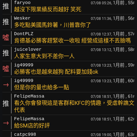
1月前
, 55
faryoo
07/08 05:26,
F
推
越沒下限業績反而越好 笑死
1月前
, 56
Wesker
07/08 11:36,
F
推
多吃點美國馬鈴薯，川普靠你了
1月前
, 57
DontPLZ
07/08 12:37,
F
噓
肯德基必勝客趕緊收一收啦 經營成這樣不丟臉嗎
1月前
, 58
juicelover
07/08 13:12,
F
推
人家生意大到不差你一人
1月前
, 59
ig49999
07/08 13:23,
F
噓
必勝客也是越來越狗 配料要加錢ok
1月前
, 60
ig49999
07/08 13:23,
F
→
但是你的量也給多一點
1月前
, 61
FelipeMassa
07/08 18:51,
F
推
看久你會發現這是客群和KFC的情趣，受虐幹譙文
代表
1月前
, 62
FelipeMassa
07/08 18:51,
F
→
給SM店的好評
1月前
, 63
catpc998
07/08 19:00,
F