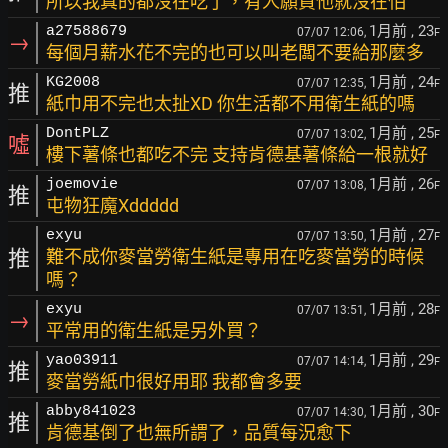
所以我真的都沒在吃了，有人願買他就沒在怕
1月前
, 23
a27588679
07/07 12:06,
F
→
每個月薪水花不完的也可以叫老闆不要給那麼多
1月前
, 24
KG2008
07/07 12:35,
F
推
紙巾用不完也太扯XD 你生活都不用衛生紙的嗎
1月前
, 25
DontPLZ
07/07 13:02,
F
噓
樓下薯條也都吃不完 支持肯德基薯條給一根就好
1月前
, 26
joemovie
07/07 13:08,
F
推
屯物狂魔Xddddd
1月前
, 27
exyu
07/07 13:50,
F
推
難不成你麥當勞衛生紙是專用在吃麥當勞的時候
嗎？
1月前
, 28
exyu
07/07 13:51,
F
→
平常用的衛生紙是另外買？
1月前
, 29
yao03911
07/07 14:14,
F
推
麥當勞紙巾很好用耶 我都會多要
1月前
, 30
abby841023
07/07 14:30,
F
推
肯德基倒了也無所謂了，品質每況愈下