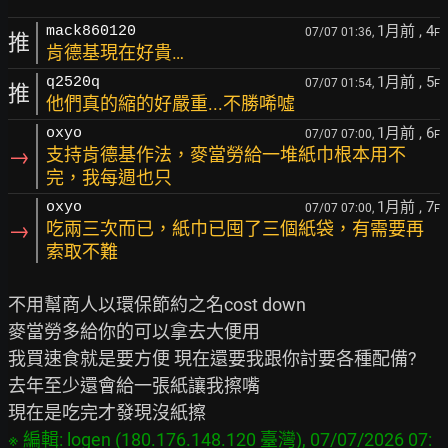
1月前
, 4
mack860120
07/07 01:36,
F
推
肯德基現在好貴…
1月前
, 5
q2520q
07/07 01:54,
F
推
他們真的縮的好嚴重...不勝唏噓
1月前
, 6
oxyo
07/07 07:00,
F
→
支持肯德基作法，麥當勞給一堆紙巾根本用不
完，我每週也只
1月前
, 7
oxyo
07/07 07:00,
F
→
吃兩三次而已，紙巾已囤了三個紙袋，有需要再
索取不難
不用幫商人以環保節約之名cost down

麥當勞多給你的可以拿去大便用

我買速食就是要方便 現在還要我跟你討要各種配備?

去年至少還會給一張紙讓我擦嘴

※ 編輯: logen (180.176.148.120 臺灣), 07/07/2026 07: