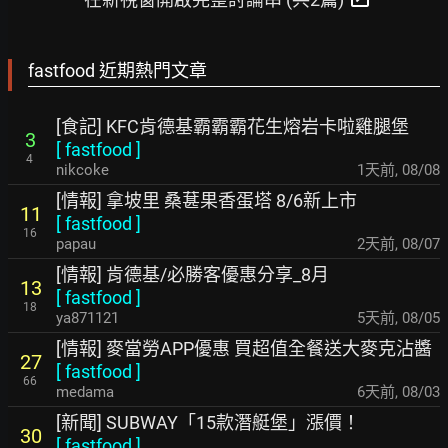
fastfood 近期熱門文章
[食記] KFC肯德基霸霸霸花生熔岩卡啦雞腿堡
3
[
fastfood
]
4
nikcoke
1天前
,
08/08
[情報] 拿坡里 桑葚果香蛋塔 8/6新上市
11
[
fastfood
]
16
papau
2天前
,
08/07
[情報] 肯德基/必勝客優惠分享_8月
13
[
fastfood
]
18
ya871121
5天前
,
08/05
[情報] 麥當勞APP優惠 買超值全餐送大麥克沾醬
27
[
fastfood
]
66
medama
6天前
,
08/03
[新聞] SUBWAY「15款潛艇堡」漲價！
30
[
fastfood
]