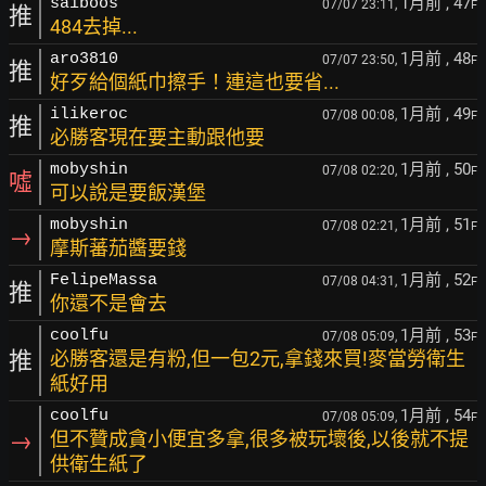
1月前
, 47
saiboos
07/07 23:11,
F
推
484去掉...
1月前
, 48
aro3810
07/07 23:50,
F
推
好歹給個紙巾擦手！連這也要省...
1月前
, 49
ilikeroc
07/08 00:08,
F
推
必勝客現在要主動跟他要
1月前
, 50
mobyshin
07/08 02:20,
F
噓
可以說是要飯漢堡
1月前
, 51
mobyshin
07/08 02:21,
F
→
摩斯蕃茄醬要錢
1月前
, 52
FelipeMassa
07/08 04:31,
F
推
你還不是會去
1月前
, 53
coolfu
07/08 05:09,
F
推
必勝客還是有粉,但一包2元,拿錢來買!麥當勞衛生
紙好用
1月前
, 54
coolfu
07/08 05:09,
F
→
但不贊成貪小便宜多拿,很多被玩壞後,以後就不提
供衛生紙了