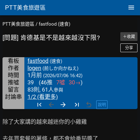
PTT
美食旅遊區
PTT美食旅遊區
/
fastfood (速食)
[問題] 肯德基是不是越來越沒下限?
＋收藏
分享
看板
fastfood
(速食)
作者
logen
(前しか向かねえ)
時間
1月前
(2026/07/06 16:42)
推噓
39
(
46
推
7
噓
30
→
)
留言
83則, 61人
參與
討論串
1/2 (看更多)
說明
除了大家講的越來越迷你的小雞雞

去年買套餐的薯條，都不會給番茄醬了
