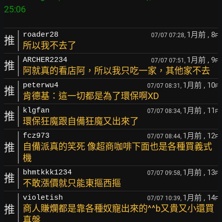
1月前
, 8
roader28
07/07 07:28,
F
推
所以我不去了
1月前
, 9
ARCHER2234
07/07 07:51,
F
推
阿就真的看店阿，所以我只吃一家，其他家不去
1月前
, 10
peterwu4
07/07 08:31,
F
推
肯德基：這一切都是為了環保啊XD
1月前
, 11
klgfan
07/07 08:34,
F
推
環保狂魔跟自備狂魔又出來了
1月前
, 12
fcz973
07/07 08:44,
F
推
自備派真的笑死 像超商咖啡下面也是各種買義式
機
1月前
, 13
bhmtkkk1234
07/07 09:58,
F
推
不敢漲價就只能東摳西摳
1月前
, 14
violetish
07/07 10:39,
F
推
商人賺爛都是靠各種奴寵出來的^^b又貴又小還買
真盤