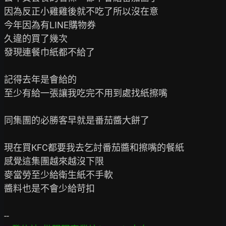
因為反正小雞雞後就不吃了所以沒在意

今年因為有LINE購物券

久違的買了幾次

發現連餐巾紙都不給了

記得去年是會給的

至少有給一張讓我吃完不用到處找紙擦嘴

同集團的必勝客早就是番茄醬大餅了

現在買KFC都要我去乞討番茄醬和擦嘴的餐紙

感覺這集團越來越沒下限

麥當勞至少給衛生紙不手軟

醬料也是不會少給苛扣
