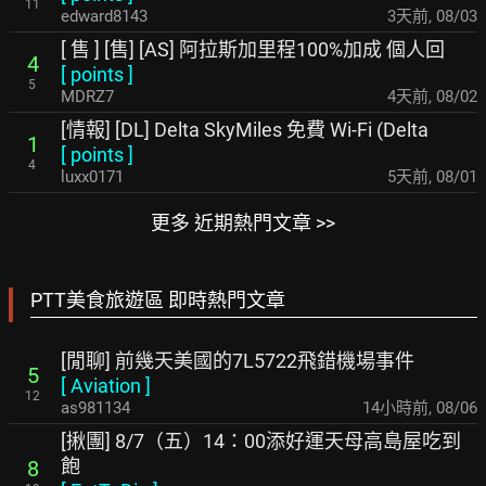
11
edward8143
3天前
,
08/03
[ 售 ] [售] [AS] 阿拉斯加里程100%加成 個人回
4
[
points
]
5
MDRZ7
4天前
,
08/02
[情報] [DL] Delta SkyMiles 免費 Wi-Fi (Delta
1
[
points
]
4
luxx0171
5天前
,
08/01
更多 近期熱門文章 >>
PTT美食旅遊區 即時熱門文章
[閒聊] 前幾天美國的7L5722飛錯機場事件
5
[
Aviation
]
12
as981134
14小時前
,
08/06
[揪團] 8/7（五）14：00添好運天母高島屋吃到
飽
8