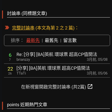
討論串 (同標題文章)
完整討論串
(本文為第 2 之 2 篇)：
排序：
最新先
|
最舊先
|
留言數
Re: [分享] [BA]英航 環球票 超高CP值開法
6
brianzzy
3月前
,
05/08
7
[分享] [BA]英航 環球票 超高CP值開法
22
TTaTi
3月前
,
05/06
26
open_in_new
在新視窗開啟完整討論串 (共2篇)
points 近期熱門文章