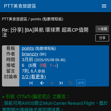
PTT
美食旅遊區
PTT美食旅遊區
/
points (點數哩程板)
Re: [分享] [BA]英航 環球票 超高CP值開
＋收藏
法
分享
看板
points
(點數哩程板)
作者
brianzzy
(BK)
時間
3月前
(2026/05/08 06:46)
推噓
6
(
6
推
0
噓
1
→
)
留言
7則, 6人
參與
討論串
2/2 (看更多)
說明
: 英航可用AVIOS開立Muti-Carrier Reward Flight，鑑於
實際開出路線幾乎等同環球票，
