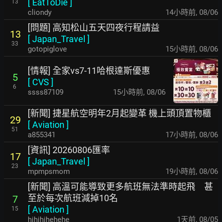
[
EatToDie
]
13
cliondy
14小時前
,
08/06
[問題] 高知松山五天四夜行程請益
13
[
Japan_Travel
]
33
gotopiglove
15小時前
,
08/06
[情報] 全家vs7-11哈根達斯優惠
5
[
CVS
]
6
ssss87109
15小時前
,
08/06
[新聞] 捷星航空明年2月起變革 機上頭頂置物櫃
29
[
Aviation
]
51
a855341
17小時前
,
08/06
[資訊] 20260806匯率
17
[
Japan_Travel
]
23
mpmpsmom
19小時前
,
08/06
[新聞] 高溫可能導致更多航班無法準時起飛 甚
至於每次航班減掉10名
7
[
Aviation
]
15
hihihihehehe
1天前
,
08/05