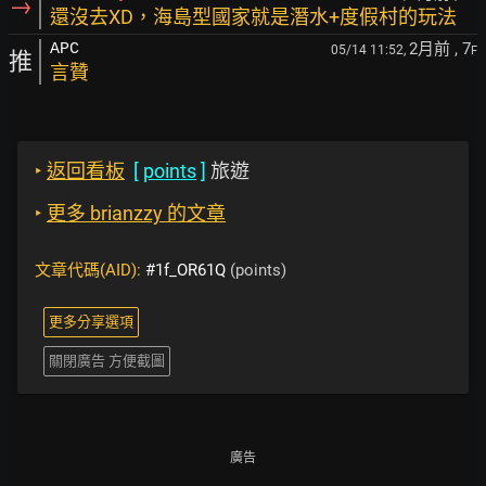
→
還沒去XD，海島型國家就是潛水+度假村的玩法
2月前
, 7
APC
05/14 11:52,
F
推
言贊
‣
返回看板
[
points
]
旅遊
‣
更多 brianzzy 的文章
文章代碼(AID):
#1f_OR61Q
(points)
更多分享選項
關閉廣告 方便截圖
廣告