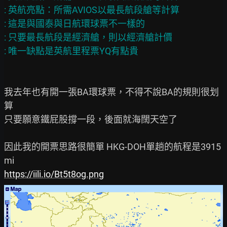
: 英航亮點：所需AVIOS以最長航段艙等計算

: 這是與國泰與日航環球票不一樣的

: 只要最長航段是經濟艙，則以經濟艙計價

我去年也有開一張BA環球票，不得不說BA的規則很划
算

只要願意鐵屁股撐一段，後面就海闊天空了

因此我的開票思路很簡單 HKG-DOH單趟的航程是3915
https://iili.io/Bt5t8og.png