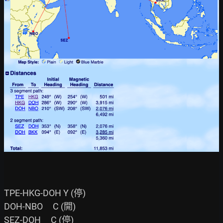
TPE-HKG-DOH Y (停)

DOH-NBO     C (開)

SEZ-DOH     C (停)
