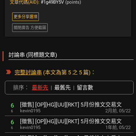
文章代碼(AID):
#1g49BY5V
(points)
更多分享選項
關閉廣告 方便截圖
討論串 (同標題文章)
完整討論串
(本文為第 5 之 5 篇)：
排序：
最新先
|
最舊先
|
留言數
[徵售] [OP][HG][UU][RKT] 5月份推文交易文
6
kevin0195
2月前
,
05/22
6
[徵售] [OP][HG][UU][RKT] 5月份推文交易文
6
kevin0195
1年前
,
05/22
6