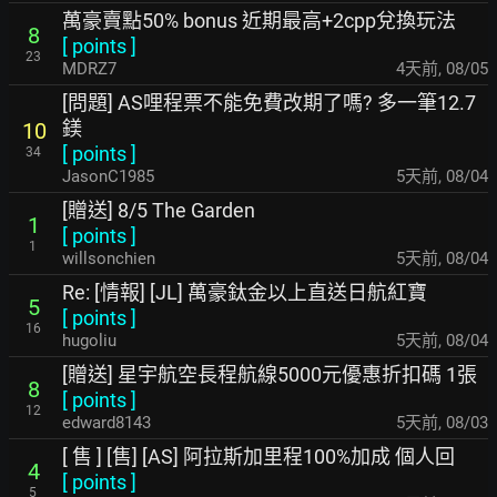
萬豪賣點50% bonus 近期最高+2cpp兌換玩法
8
[
points
]
23
MDRZ7
4天前
,
08/05
[問題] AS哩程票不能免費改期了嗎? 多一筆12.7
鎂
10
[
points
]
34
JasonC1985
5天前
,
08/04
[贈送] 8/5 The Garden
1
[
points
]
1
willsonchien
5天前
,
08/04
Re: [情報] [JL] 萬豪鈦金以上直送日航紅寶
5
[
points
]
16
hugoliu
5天前
,
08/04
[贈送] 星宇航空長程航線5000元優惠折扣碼 1張
8
[
points
]
12
edward8143
5天前
,
08/03
[ 售 ] [售] [AS] 阿拉斯加里程100%加成 個人回
4
[
points
]
5