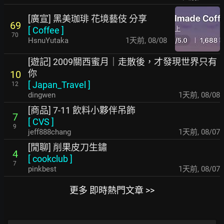
[廣宣] 黑美珈琲 花境藝伎 分享
69
[
Coffee
]
70
HsnuYutaka
1天前
,
08/08
[遊記] 2009關西蜜月｜走散後，才發現世界只有
你
10
[
Japan_Travel
]
12
dingwen
1天前
,
08/08
[商品] 7-11 飲料小夥伴吊飾
7
[
CVS
]
9
jeff888chang
1天前
,
08/07
[閒聊] 削果皮刀生鏽
4
[
cookclub
]
7
pinkbest
1天前
,
08/07
更多 即時熱門文章 >>