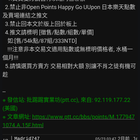
  2.禁止非Open Points Happy Go UUpon 日本樂天點數
及賣場連結之推文

  3.禁止回本文於版上回於板上

  4.推文請標明 [徵售/點數/組數/單價]

    如:[售/54k點/87組/333NTD]

    !!!注意非本交易文適用點數或無標明價格者, 水桶一
個月!!!

  5.請慎選買方賣方 交易相對大額 別讓不肖之徒有機可
趁

※ 發信站: 批踢踢實業坊(ptt.cc), 來自: 92.119.177.22 
(美國)

※ 文章網址: 
https://www.ptt.cc/bbs/points/M.177947
1074.A.15F.html
2月前
, 1
Madrid747
05/23 03:47,
F