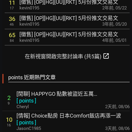
[徵售] [OP][HG][UU][RKT] 5月份推文交易文
11
kevin0195
2年前
,
05/22
17
[徵售] [OP][HG][UU][RKT] 5月份推文交易文
36
kevin0195
3年前
,
05/20
46
[徵售] [OP][HG][UU][RKT] 5月份推文交易文
65
kevin0195
4年前
,
05/01
84
open_in_new
在新視窗開啟完整討論串 (共5篇)
points 近期熱門文章
[閒聊] HAPPYGO 點數被盜近五萬…
2
[
points
]
9
Cheryl
2天前
,
08/06
[情報] Choice點房 日本Comfort飯店再漲一波
10
[
points
]
16
JasonC1985
3天前
,
08/06