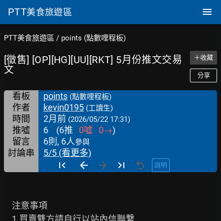
PTT
美食旅遊區
PTT美食旅遊區
/
points (點數哩程板)
[徵售] [OP][HG][UU][RKT] 5月份推文交易
＋收藏
文
分享
看板
points
(點數哩程板)
作者
kevin0195
(工讀生)
時間
2月前
(2026/05/22 17:31)
推噓
6
(
6
推
0
噓
0
→
)
留言
6則, 6人
參與
討論串
5/5 (看更多)
說明
    注意事項

    1.買賣雙方請自行以站內信聯繫
