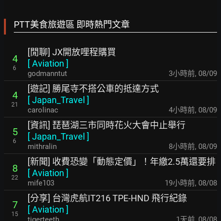
PTT美食旅遊區 即時熱門文章
[閒聊] JX開放哩程購買
4
[
Aviation
]
6
godmanntut
3小時前
,
08/09
[遊記] 勝尾寺不搭公車的抵達方式
4
[
Japan_Travel
]
21
carolinac
4小時前
,
08/09
[資訊] 琵琶湖三市同時花火大會中止舉行
5
[
Japan_Travel
]
6
mithralin
8小時前
,
08/09
[新聞] 收費恐變「動態定價」！年繳2.5萬還要排
8
[
Aviation
]
22
mife103
19小時前
,
08/08
[分享] 台灣虎航IT216 TPE-HND 飛行紀錄
7
[
Aviation
]
15
tigerteeth
1天前
,
08/08