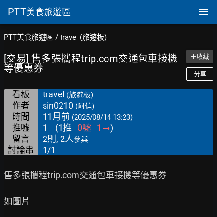
PTT
美食旅遊區
PTT美食旅遊區
/
travel (旅遊板)
[交易] 售多張攜程trip.com交通包車接機
＋收藏
等優惠券
分享
看板
travel
(旅遊板)
作者
sin0210
(阿信)
時間
11月前
(2025/08/14 13:23)
推噓
1
(
1
推
0
噓
1
→
)
留言
2則, 2人
參與
討論串
1/1
售多張攜程trip.com交通包車接機等優惠券

如圖片
