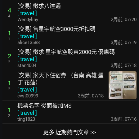
[交易] 徵求八達通
4
[
travel
]
4
Wendyliny
2周前
,
07/20
[交易] 售星宇航空3000元折扣碼
1
[
travel
]
1
alice13588
3周前
,
07/19
[交易] 徵求 星宇航空股東2000元 優惠碼
2
[
travel
]
2
stan4004
3周前
,
07/18
[交易] 家天下住宿券 （台南 高雄 墾
丁 花蓮）
1
[
travel
]
2
cvsj00999
3周前
,
07/18
機票名字 後面被加MS
1
[
travel
]
2
ting1823
3周前
,
07/16
更多 近期熱門文章 >>