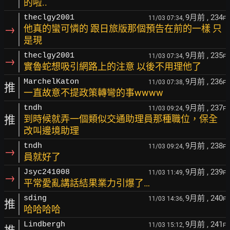
的啦..
9月前
, 234
theclgy2001
11/03 07:34,
F
→
他真的蠻可憐的 跟日旅版那個預告在前的一樣 只
是現
9月前
, 235
theclgy2001
11/03 07:34,
F
→
實魯蛇想吸引網路上的注意 以後不用理他了
9月前
, 236
MarchelKaton
11/03 07:38,
F
推
一直故意不提政策轉彎的事wwww
9月前
, 237
tndh
11/03 09:24,
F
推
到時候就弄一個類似交通助理員那種職位，保全
改叫邊境助理
9月前
, 238
tndh
11/03 09:24,
F
→
員就好了
9月前
, 239
Jsyc241008
11/03 11:49,
F
→
平常愛亂講話結果業力引爆了…
9月前
, 240
sding
11/03 14:36,
F
推
哈哈哈哈
9月前
, 241
Lindbergh
11/03 15:12,
F