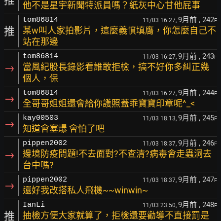
推
他不是星宇新聞特派員嗎？紙灰中心甘他屁事
9月前
, 242
tom86814
11/03 16:27,
F
推
某w叫人家拍影片，這麼義憤填膺，你怎麼自己不
站在那邊
9月前
, 243
tom86814
11/03 16:27,
F
→
當風紀股長錄影看誰敢拒檢，搞不好你多糾正幾
個人，保
9月前
, 244
tom86814
11/03 16:27,
F
→
全哥哥姐姐還會給你護照蓋乖寶寶印章呢^_<
9月前
, 245
kay00503
11/03 18:13,
F
→
知道會塞爆 會怕了吧
9月前
, 246
pippen2002
11/03 18:37,
F
→
邊境防疫問題!不去面對?不查清?病毒會走蟲洞去
台中嗎?
9月前
, 247
pippen2002
11/03 18:37,
F
→
還好我改搭私人飛機~~winwin~
9月前
, 248
IanLi
11/03 23:50,
F
推
抽檢方便大家就算了，拒檢還要勸導不直接罰是