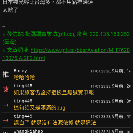
日本觀光客比台灣多，都不用豬瘟通道

太瞎了

※ 發信站: 批踢踢實業坊(ptt.cc), 來自: 220.135.153.252 
(臺灣)

※ 文章網址: 
https://www.ptt.cc/bbs/Aviation/M.17620
10075.A.2F3.html
9月前
, 1
Borey
11/01 23:20,
F
推
哈哈哈哈
9月前
, 2
ting445
11/01 23:23,
F
噓
如果旅客仍堅持拒檢且無誠實申報
9月前
, 3
ting445
11/01 23:23,
F
→
這句話又是滿滿的bug
9月前
, 4
ting445
11/01 23:23,
F
→
講白了 就是沒有法源依據 就是違法
9月前
, 5
whangkiahao
11/01 23:24,
F