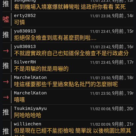
9月前
, 13
songmeng
11/01 23:37,
F
推
看到機場入境塞爆就轉彎啦 這政府你看看 笑死
9月前
, 14
erty2852
11/01 23:38,
F
噓
可憐
9月前
, 15
yu830913
11/01 23:41,
F
推
拒絕保全檢查到底有甚麼罰則啦....
9月前
, 16
yu830913
11/01 23:42,
F
→
不就證實政府自己也知道保全檢查不是行政處分
9月前
, 17
SilverRH
11/01 23:45,
F
推
不是用騙的就是用嚇的
9月前
, 18
MarchelKaton
11/01 23:50,
F
→
哇這樣要那些千里過來點名批鬥的怎麼辦呢
9月前
, 19
MarchelKaton
11/01 23:50,
F
→
嘻嘻
9月前
, 20
TsukimiyaAyu
11/02 00:08,
F
推
阿哈哈哈哈
9月前
, 21
williechen
11/02 00:09,
F
推
但是現在已經不能拒檢啦 簡單說 以後桃園比照其