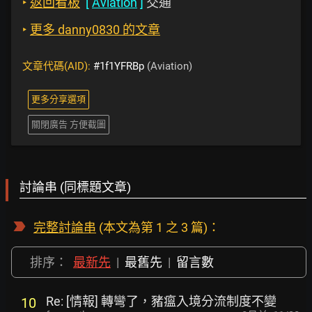
‣
返回看板
[
Aviation
]
交通
‣
更多 danny0830 的文章
文章代碼(AID):
#1f1YFRBp
(Aviation)
更多分享選項
關閉廣告 方便截圖
討論串 (同標題文章)
完整討論串
(本文為第 1 之 3 篇)：
排序：
最新先
|
最舊先
|
留言數
Re: [情報] 轉彎了，豬瘟入境分流制度不變
10