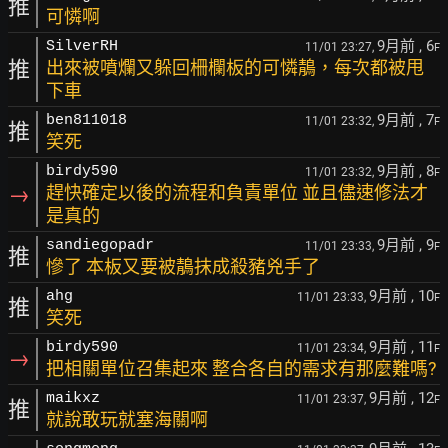
推
可憐啊
9月前
, 6
SilverRH
11/01 23:27,
F
推
出來被噴爛又躲回柵欄板的可憐鶄，每次都被甩
下車
9月前
, 7
ben811018
11/01 23:32,
F
推
笑死
9月前
, 8
birdy590
11/01 23:32,
F
→
趕快確定以後的流程和負責單位 並且儘速修法才
是真的
9月前
, 9
sandiegopadr
11/01 23:33,
F
推
慘了 本板又要被鶄抹成殺豬兇手了
9月前
, 10
ahg
11/01 23:33,
F
推
笑死
9月前
, 11
birdy590
11/01 23:34,
F
→
把相關單位召集起來 整合各自的需求有那麼難嗎?
9月前
, 12
maikxz
11/01 23:37,
F
推
就說敢玩就塞海關啊