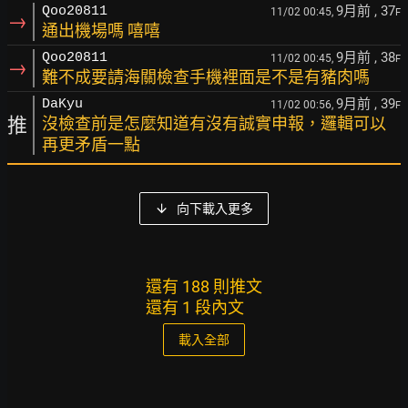
9月前
, 37
Qoo20811
11/02 00:45,
F
→
通出機場嗎 嘻嘻
9月前
, 38
Qoo20811
11/02 00:45,
F
→
難不成要請海關檢查手機裡面是不是有豬肉嗎
9月前
, 39
DaKyu
11/02 00:56,
F
推
沒檢查前是怎麼知道有沒有誠實申報，邏輯可以
再更矛盾一點
向下載入更多
還有 188 則推文
還有 1 段內文
載入全部