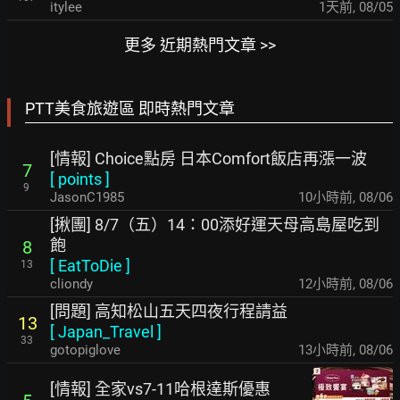
itylee
1天前
,
08/05
更多 近期熱門文章 >>
PTT美食旅遊區 即時熱門文章
[情報] Choice點房 日本Comfort飯店再漲一波
7
[
points
]
9
JasonC1985
10小時前
,
08/06
[揪團] 8/7（五）14：00添好運天母高島屋吃到
飽
8
[
EatToDie
]
13
cliondy
12小時前
,
08/06
[問題] 高知松山五天四夜行程請益
13
[
Japan_Travel
]
33
gotopiglove
13小時前
,
08/06
[情報] 全家vs7-11哈根達斯優惠