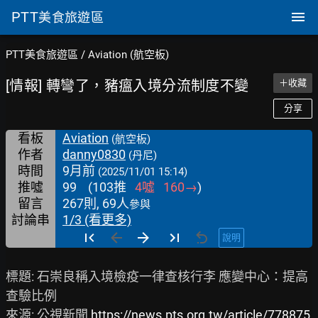
PTT
美食旅遊區
PTT美食旅遊區
/
Aviation (航空板)
[情報] 轉彎了，豬瘟入境分流制度不變
＋收藏
分享
看板
Aviation
(航空板)
作者
danny0830
(丹尼)
時間
9月前
(2025/11/01 15:14)
推噓
99
(
103
推
4
噓
160
→
)
留言
267則, 69人
參與
討論串
1/3 (看更多)
說明
標題: 石崇良稱入境檢疫一律查核行李 應變中心：提高
查驗比例

來源: 公視新聞 
https://news.pts.org.tw/article/778875