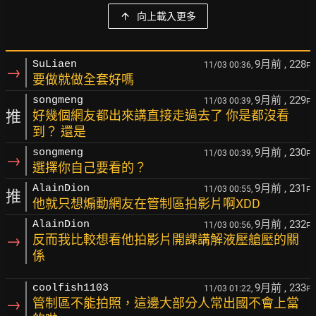
向上載入更多
9月前
, 228
SuLiaen
11/03 00:36,
F
→
要做就做全套好嗎
9月前
, 229
songmeng
11/03 00:39,
F
推
好幾個網友都出來講直接走過去了 你是都沒看
到？ 還是
9月前
, 230
songmeng
11/03 00:39,
F
→
選擇你自己要看的？
9月前
, 231
AlainDion
11/03 00:55,
F
推
他就只想煽動網友在管制區拍影片啊XDD
9月前
, 232
AlainDion
11/03 00:56,
F
→
反而我比較想看他拍影片開課講解液壓艙壓的關
係
9月前
, 233
coolfish1103
11/03 01:22,
F
→
管制區不能拍照，這邊大部分人常出國不會上當