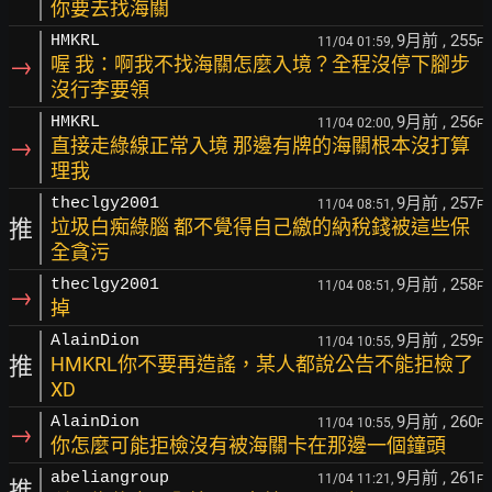
你要去找海關
9月前
, 255
HMKRL
11/04 01:59,
F
→
喔 我：啊我不找海關怎麼入境？全程沒停下腳步
沒行李要領
9月前
, 256
HMKRL
11/04 02:00,
F
→
直接走綠線正常入境 那邊有牌的海關根本沒打算
理我
9月前
, 257
theclgy2001
11/04 08:51,
F
推
垃圾白痴綠腦 都不覺得自己繳的納稅錢被這些保
全貪污
9月前
, 258
theclgy2001
11/04 08:51,
F
→
掉
9月前
, 259
AlainDion
11/04 10:55,
F
推
HMKRL你不要再造謠，某人都說公告不能拒檢了
XD
9月前
, 260
AlainDion
11/04 10:55,
F
→
你怎麼可能拒檢沒有被海關卡在那邊一個鐘頭
9月前
, 261
abeliangroup
11/04 11:21,
F
推