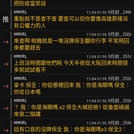
把防疫當笑話
9月前
, 249
HMKRL
11/04 01:59,
F
推
重點就不是查不查 要查可以但你要像高雄那樣派
有公權力的人
9月前
, 250
HMKRL
11/04 01:59,
F
→
來查啊 桃機就是一堆沒牌保全翻你行李 平常飛回
來都要趕去
9月前
, 251
HMKRL
11/04 01:59,
F
→
上班沒時間跟他們耗 今天半夜從大阪回來時間很
多就試試看不
9月前
, 252
HMKRL
11/04 01:59,
F
→
拿卡 保全：你從哪裡回來 我：你是海關嗎 保全：
你從日本嗎
9月前
, 253
HMKRL
11/04 01:59,
F
→
？ 我：你是海關嗎 x2 保全大喊拒檢1 從後面繞過
來第二個講
9月前
, 254
HMKRL
11/04 01:59,
F
→
話有口音的沒牌保全 我：你是海關嗎x3 保全2：