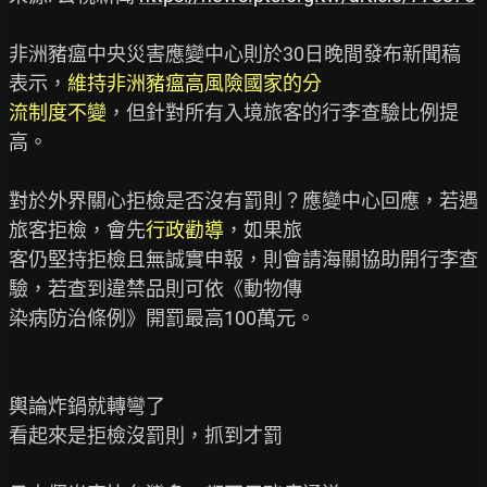
非洲豬瘟中央災害應變中心則於30日晚間發布新聞稿
表示，
維持非洲豬瘟高風險國家的分
流制度不變
，但針對所有入境旅客的行李查驗比例提
高。

對於外界關心拒檢是否沒有罰則？應變中心回應，若遇
旅客拒檢，會先
行政勸導
，如果旅

客仍堅持拒檢且無誠實申報，則會請海關協助開行李查
驗，若查到違禁品則可依《動物傳

染病防治條例》開罰最高100萬元。

輿論炸鍋就轉彎了

看起來是拒檢沒罰則，抓到才罰
