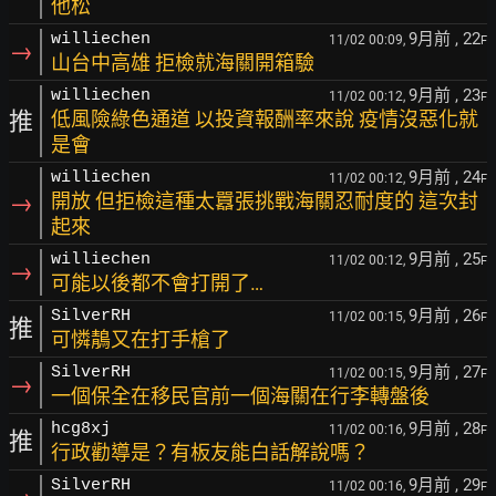
他松
9月前
, 22
williechen
11/02 00:09,
F
→
山台中高雄 拒檢就海關開箱驗
9月前
, 23
williechen
11/02 00:12,
F
推
低風險綠色通道 以投資報酬率來說 疫情沒惡化就
是會
9月前
, 24
williechen
11/02 00:12,
F
→
開放 但拒檢這種太囂張挑戰海關忍耐度的 這次封
起來
9月前
, 25
williechen
11/02 00:12,
F
→
可能以後都不會打開了…
9月前
, 26
SilverRH
11/02 00:15,
F
推
可憐鶄又在打手槍了
9月前
, 27
SilverRH
11/02 00:15,
F
→
一個保全在移民官前一個海關在行李轉盤後
9月前
, 28
hcg8xj
11/02 00:16,
F
推
行政勸導是？有板友能白話解說嗎？
9月前
, 29
SilverRH
11/02 00:16,
F