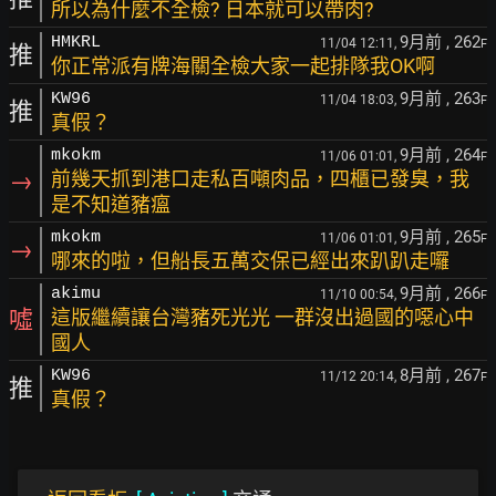
所以為什麼不全檢? 日本就可以帶肉?
9月前
, 262
HMKRL
11/04 12:11,
F
推
你正常派有牌海關全檢大家一起排隊我OK啊
9月前
, 263
KW96
11/04 18:03,
F
推
真假？
9月前
, 264
mkokm
11/06 01:01,
F
→
前幾天抓到港口走私百噸肉品，四櫃已發臭，我
是不知道豬瘟
9月前
, 265
mkokm
11/06 01:01,
F
→
哪來的啦，但船長五萬交保已經出來趴趴走囉
9月前
, 266
akimu
11/10 00:54,
F
噓
這版繼續讓台灣豬死光光 一群沒出過國的噁心中
國人
8月前
, 267
KW96
11/12 20:14,
F
推
真假？