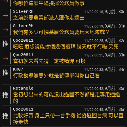
→
你哪位這麼牛逼指揮公務員做事
9月前
, 30
SilverRH
11/02 00:18,
F
→
之前說要農業部派人跟你走過去
9月前
, 31
SilverRH
11/02 00:19,
F
→
我們有多少可憐基層公務員要玩大地遊戲？
9月前
, 32
Qoo20811
11/02 00:25,
F
推
嘻嘻 還想說能撐個幾個禮拜 幾天就不行啦 笑死
9月前
, 33
Qoo20811
11/02 00:25,
F
→
當初就未看先猜一定被噴爆 可撥
9月前
, 34
KR07
11/02 00:33,
F
推
行政勸導無意外就是發傳單叫你自己看
9月前
, 35
Retangle
11/02 00:42,
F
推
當初想出來的可能沒出過國不然都是走專用通道
的
9月前
, 36
Qoo20811
11/02 00:45,
F
推
比較好奇 身上只帶一台手機 從疫區回台灣 可以直
接走快