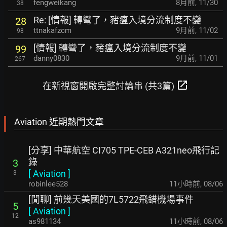
fengweikang
8月前
,
11/30
38
Re: [情報] 轉彎了，豬瘟入境分流制度不變
28
ttnakafzcm
9月前
,
11/02
98
[情報] 轉彎了，豬瘟入境分流制度不變
99
danny0830
9月前
,
11/01
267
open_in_new
在新視窗開啟完整討論串 (共3篇)
Aviation 近期熱門文章
[分享] 中華航空 CI705 TPE-CEB A321neo飛行記
錄
3
[
Aviation
]
3
robinlee528
11小時前
,
08/06
[閒聊] 前幾天美國的7L5722飛錯機場事件
5
[
Aviation
]
12
as981134
11小時前
,
08/06