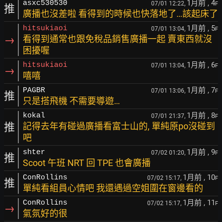
1月前
, 4
asxc530530
07/01 12:22,
F
推
廣播也沒差啦 看得到的時候也快落地了…該起床了
1月前
, 5
hitsukiaoi
07/01 13:04,
F
→
看得到通常也跟免稅品銷售廣播一起 賣東西就沒
困擾喔
1月前
, 6
hitsukiaoi
07/01 13:04,
F
→
嘻嘻
1月前
, 7
PAGBR
07/01 13:06,
F
推
只是搭飛機 不需要導遊…
1月前
, 8
kokal
07/01 21:37,
F
推
記得去年有碰過廣播看富士山的, 單純原po沒碰到
吧
1月前
, 9
shter
07/02 01:20,
F
推
Scoot 午班 NRT 回 TPE 也會廣播
1月前
, 10
ConRollins
07/02 15:17,
F
推
單純看組員心情吧 我還遇過空姐圍在窗邊看的
1月前
, 11
ConRollins
07/02 15:17,
F
→
氣氛好的很