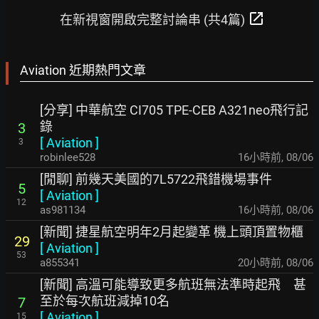
open_in_new
在新視窗開啟完整討論串 (共4篇)
Aviation 近期熱門文章
[分享] 中華航空 CI705 TPE-CEB A321neo飛行記
錄
3
[
Aviation
]
3
robinlee528
16小時前
,
08/06
[閒聊] 前幾天美國的7L5722飛錯機場事件
5
[
Aviation
]
12
as981134
16小時前
,
08/06
[新聞] 捷星航空明年2月起變革 機上頭頂置物櫃
29
[
Aviation
]
53
a855341
20小時前
,
08/06
[新聞] 高溫可能導致更多航班無法準時起飛 甚
至於每次航班減掉10名
7
[
Aviation
]
15