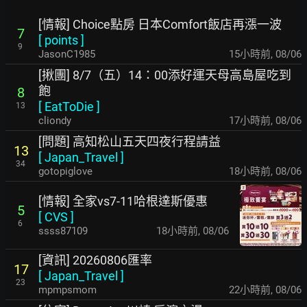
[情報] Choice點房 日本Comfort飯店再漲一波
7
[
points
]
9
JasonC1985
15小時前
,
08/06
[揪團] 8/7（五）14：00添好運天母高島屋吃到
飽
8
[
EatToDie
]
13
cliondy
17小時前
,
08/06
[問題] 高知松山五天四夜行程請益
13
[
Japan_Travel
]
34
gotopiglove
18小時前
,
08/06
[情報] 全家vs7-11哈根達斯優惠
5
[
CVS
]
6
ssss87109
18小時前
,
08/06
[資訊] 20260806匯率
17
[
Japan_Travel
]
23
mpmpsmom
22小時前
,
08/06