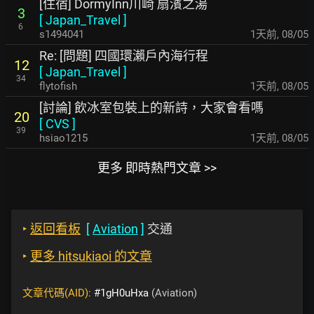
[住宿] DormyInn川崎 扇濱之湯
3
[
Japan_Travel
]
6
s1494041
1天前
,
08/05
Re: [問題] 四國環瀨戶內海行程
12
[
Japan_Travel
]
34
flytofish
1天前
,
08/05
[討論] 飲冰室包裝上的新詩，大家會看嗎
20
[
CVS
]
39
hsiao1215
1天前
,
08/05
更多 即時熱門文章 >>
‣
返回看板
[
Aviation
]
交通
‣
更多 hitsukiaoi 的文章
文章代碼(AID):
#1gH0uHxa
(Aviation)