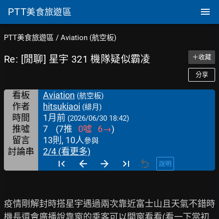
PTT
美食旅遊區
PTT美食旅遊區
/
Aviation (航空板)
Re: [閒聊] 星宇 321 機隊疑似霸凌
＋收藏
分享
看板
Aviation
(航空板)
作者
hitsukiaoi
(緋月)
時間
1月前
(2026/06/30 18:42)
推噓
7
(
7
推
0
噓
6
→
)
留言
13則, 10人
參與
討論串
2/4 (看更多)
說明
疫情剛解封時搭星宇遇過兩次靠近富士山且天氣不錯時

機長還會廣播說靠窗的乘客可以開窗看看(看一下當初