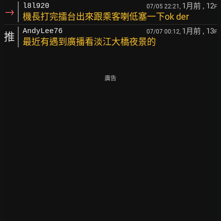
1月前
, 12
l8l920
07/05 22:21,
F
→
機長打完擂台出來跟乘客喇低塞一下ok der
1月前
, 13
AndyLee76
07/07 00:12,
F
推
最近有遇到廣播看淡江大橋夜景的
廣告