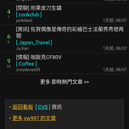
[閒聊] 削果皮刀生鏽
4
[
cookclub
]
7
pinkbest
1天前
,
08/07
[資訊] 佐賀偶像是傳奇的彩繪巴士法蘭秀秀號再
開
6
[
Japan_Travel
]
6
JyJian
1天前
,
08/07
[情報] 咖銳克CF80V
9
[
Coffee
]
59
corydoras09
1天前
,
08/07
更多 即時熱門文章 >>
‣
返回看板
[
CVS
]
資訊
‣
更多 yw997 的文章