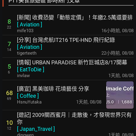
PTT美食旅遊區 即時熱門文章
[新聞] 收費恐變「動態定價」！年繳2.5萬還要排
8
[
Aviation
]
22
mife103
16小時前
,
08/08
[分享] 台灣虎航IT216 TPE-HND 飛行紀錄
7
[
Aviation
]
14
tigerteeth
22小時前
,
08/08
[情報] URBAN PARADISE 新竹巨城店8/17開幕
5
[
EatToDie
]
6
invlaw
1天前
,
08/08
[廣宣] 黑美珈琲 花境藝伎 分享
68
[
Coffee
]
69
HsnuYutaka
1天前
,
08/08
[遊記] 2009關西蜜月｜走散後，才發現世界只有
你
10
[
Japan_Travel
]
12
dingwen
1天前
,
08/08