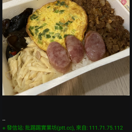
※ 發信站: 批踢踢實業坊(ptt.cc), 來自: 111.71.75.112 