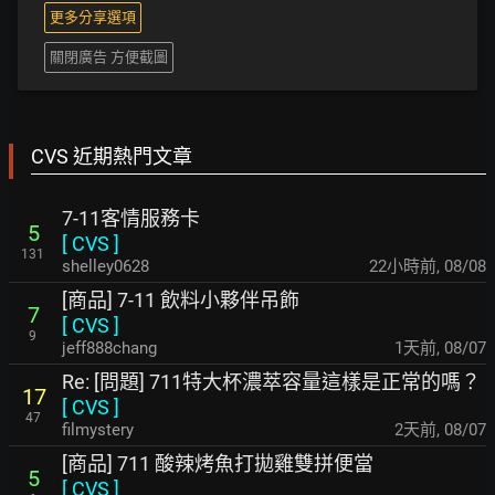
更多分享選項
關閉廣告 方便截圖
CVS 近期熱門文章
7-11客情服務卡
5
[
CVS
]
131
shelley0628
22小時前
,
08/08
[商品] 7-11 飲料小夥伴吊飾
7
[
CVS
]
9
jeff888chang
1天前
,
08/07
Re: [問題] 711特大杯濃萃容量這樣是正常的嗎？
17
[
CVS
]
47
filmystery
2天前
,
08/07
[商品] 711 酸辣烤魚打拋雞雙拼便當
5
[
CVS
]