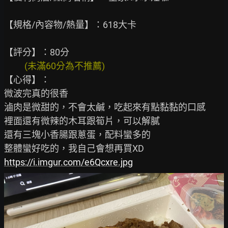
【規格/內容物/熱量】：618大卡

          (未滿60分為不推薦)
【心得】：

微波完真的很香

滷肉是微甜的，不會太鹹，吃起來有點黏黏的口感

裡面還有微辣的木耳跟筍片，可以解膩

還有三塊小香腸跟蔥蛋，配料蠻多的

https://i.imgur.com/e6Qcxre.jpg