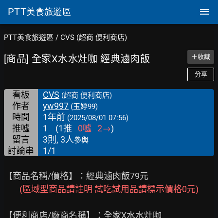
PTT
美食旅遊區
PTT美食旅遊區
/
CVS (超商 便利商店)
[商品] 全家X水水灶咖 經典滷肉飯
＋收藏
分享
看板
CVS
(超商 便利商店)
作者
yw997
(玉婷99)
時間
1年前
(2025/08/01 07:56)
推噓
1
(
1
推
0
噓
2
→
)
留言
3則, 3人
參與
討論串
1/1
【商品名稱/價格】：經典滷肉飯79元

(區域型商品請註明 試吃試用品請標示價格0元)
【便利商店/廠商名稱】：全家X水水灶咖
