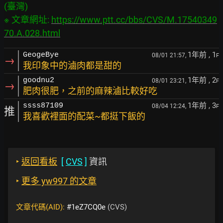
(臺灣)

※ 文章網址: 
https://www.ptt.cc/bbs/CVS/M.17540349
70.A.028.html
1年前
, 1
GeogeBye
08/01 21:57,
F
→
我印象中的滷肉都是甜的
1年前
, 2
goodnu2
08/01 23:21,
F
→
肥肉很肥，之前的麻辣滷比較好吃
1年前
, 3
ssss87109
08/04 12:24,
F
推
我喜歡裡面的配菜~都挺下飯的
‣
返回看板
[
CVS
]
資訊
‣
更多 yw997 的文章
文章代碼(AID):
#1eZ7CQ0e
(CVS)