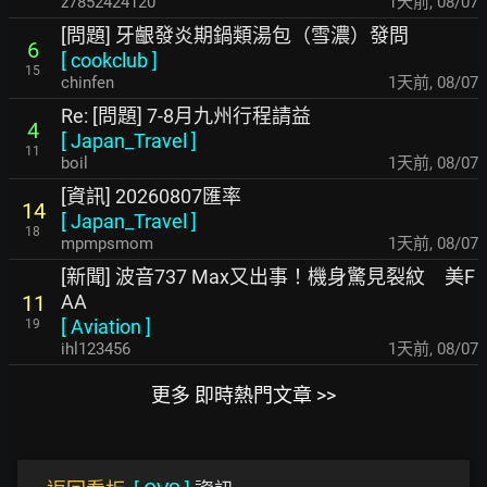
z7852424120
1天前
,
08/07
[問題] 牙齦發炎期鍋類湯包（雪濃）發問
6
[
cookclub
]
15
chinfen
1天前
,
08/07
Re: [問題] 7-8月九州行程請益
4
[
Japan_Travel
]
11
boil
1天前
,
08/07
[資訊] 20260807匯率
14
[
Japan_Travel
]
18
mpmpsmom
1天前
,
08/07
[新聞] 波音737 Max又出事！機身驚見裂紋 美F
AA
11
[
Aviation
]
19
ihl123456
1天前
,
08/07
更多 即時熱門文章 >>