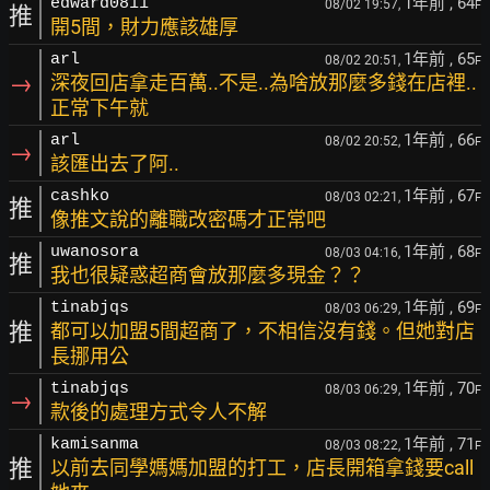
1年前
, 64
edward0811
08/02 19:57,
F
推
開5間，財力應該雄厚
1年前
, 65
arl
08/02 20:51,
F
→
深夜回店拿走百萬..不是..為啥放那麼多錢在店裡..
正常下午就
1年前
, 66
arl
08/02 20:52,
F
→
該匯出去了阿..
1年前
, 67
cashko
08/03 02:21,
F
推
像推文說的離職改密碼才正常吧
1年前
, 68
uwanosora
08/03 04:16,
F
推
我也很疑惑超商會放那麼多現金？？
1年前
, 69
tinabjqs
08/03 06:29,
F
推
都可以加盟5間超商了，不相信沒有錢。但她對店
長挪用公
1年前
, 70
tinabjqs
08/03 06:29,
F
→
款後的處理方式令人不解
1年前
, 71
kamisanma
08/03 08:22,
F
推
以前去同學媽媽加盟的打工，店長開箱拿錢要call