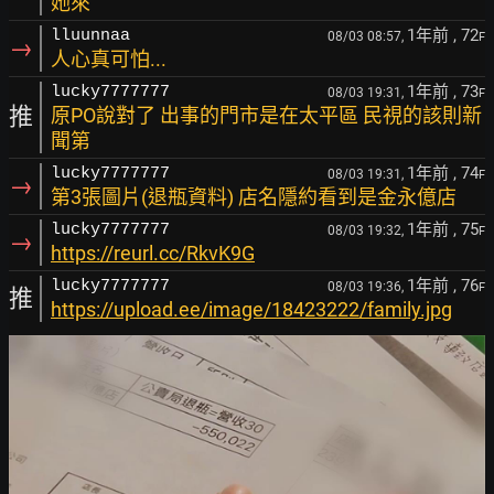
她來
1年前
, 72
lluunnaa
08/03 08:57,
F
→
人心真可怕...
1年前
, 73
lucky7777777
08/03 19:31,
F
推
原PO說對了 出事的門市是在太平區 民視的該則新
聞第
1年前
, 74
lucky7777777
08/03 19:31,
F
→
第3張圖片(退瓶資料) 店名隱約看到是金永億店
1年前
, 75
lucky7777777
08/03 19:32,
F
→
https://reurl.cc/RkvK9G
1年前
, 76
lucky7777777
08/03 19:36,
F
推
https://upload.ee/image/18423222/family.jpg