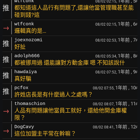
1年前
, 5
wtfconk
08/02 02:15,
F
推
都知道這人品行有問題了,還讓他當管理職甚至能
碰到錢?這
1年前
, 6
wtfconk
08/02 02:15,
F
→
邏輯真的是…
1年前
, 7
joexnozomi
08/02 02:53,
F
推
好扯
1年前
, 8
adolph666
08/02 05:34,
F
推
都被挪用過 還能讓對方動金庫 嗯 不知該說什
1年前
, 9
hawdaiya
08/02 07:52,
F
推
真好騙
1年前
, 10
pcfox
08/02 07:55,
F
推
許姓店長是有什麼過人之處嗎？
1年前
, 11
thomaschion
08/02 08:07,
F
→
人品有問題讓他當員工就好，還給他開金庫權
限？
1年前
, 12
DogCavy
08/02 08:41,
F
→
這位加盟主平常在幹嘛？