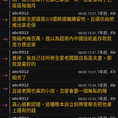
區區每個月
1年前
, 44
abc0312
08/02 15:37,
F
→
是還薪全部還是2/3還款還繼續留他，且還任由他
進出拿走保
1年前
, 45
abc0312
08/02 15:37,
F
→
險箱內幾百萬，我以為超商內中國信託能存款就
是方便店家
1年前
, 46
abc0312
08/02 15:37,
F
→
善用，我自己住所旁全家老闆跟店長是夫妻，那
就是最好的
1年前
, 47
abc0312
08/02 15:37,
F
→
組合了
1年前
, 48
abc0312
08/02 15:39,
F
→
且這老闆也真的小孩，怎麼會要一個無恥的陳
1年前
, 49
abc0312
08/02 15:39,
F
→
真心道歉認錯，這種根本該立刻帶警察去把他身
上還有的錢