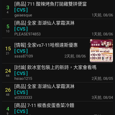
[商品] 711 酸辣烤魚打拋雞雙拼便當
3
[
CVS
]
4
gaiaesque
1天前
,
08/06
[商品] 全家 澎湖仙人掌霜淇淋
5
[
CVS
]
10
PLEASE974853
1天前
,
08/06
[情報] 全家vs7-11哈根達斯優惠
15
[
CVS
]
21
ssss87109
2天前
,
08/06
[討論] 飲冰室包裝上的新詩，大家會看嗎
24
[
CVS
]
44
hsiao1215
2天前
,
08/05
[商品] 全家 澎湖仙人掌霜淇淋
26
[
CVS
]
48
st3333333
3天前
,
08/04
[商品] 7-11 椒香皮蛋香菜冷麵
4
[
CVS
]
9