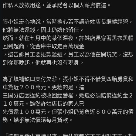
作私人放款用途，並承諾會以個人薪資償還。

張小姐憂心地說，當時擔心若不讓許姓店長繼續經營，
他將無法還錢，因此仍讓他留任。

然而，就在七月中的某個深夜，許姓店長穿著黑衣黑帽
回到超商，從金庫中取走百萬現金

，還告訴員工要捲款潛逃。員工以為他在開玩笑，沒想
到從那晚起，他就再也沒有現身。

為了填補缺口支付欠薪，張小姐不得不借貸四胎房貸和
車貸近２００萬元。更糟的是，這

三間分店因違約被收回經營權，她還必須賠償違約金２
１０萬元。雖然許姓店長的家人已

先償還１００萬元，但張小姐仍背負近８００萬元的債
務，幾乎無法償還每月貸款。
