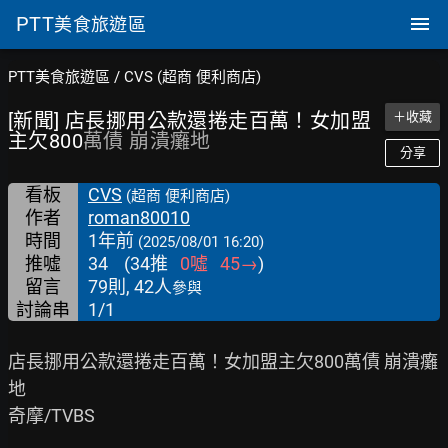
PTT
美食旅遊區
PTT美食旅遊區
/
CVS (超商 便利商店)
[新聞] 店長挪用公款還捲走百萬！女加盟
＋收藏
主欠800
萬債 崩潰癱地
分享
看板
CVS
(超商 便利商店)
作者
roman80010
時間
1年前
(2025/08/01 16:20)
推噓
34
(
34
推
0
噓
45
→
)
留言
79則, 42人
參與
討論串
1/1
店長挪用公款還捲走百萬！女加盟主欠800萬債 崩潰癱
地

奇摩/TVBS
