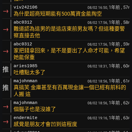
1年前
, 57
viv242106
08/02 16:50,
F
→
為什麼超商短期能有500萬資金能掏空
1年前
, 58
abc0312
08/02 17:56,
F
→
難道認為這男的是這店東前男友嗎？但這種要警
察直接去他
1年前
, 59
abc0312
08/02 17:56,
F
→
家把錢拿回來，是不是要出了人命才可能，希望
她能保重
1年前
, 60
aries1985
08/02 18:31,
F
推
吐槽點太多了
1年前
, 61
majohnman
08/02 18:56,
F
推
真搞笑 金庫甚至有百萬現金讓一個已經有前科的
人搬 這
1年前
, 62
majohnman
08/02 18:56,
F
→
個腦子也是沒誰了
1年前
, 63
endermite
08/02 19:16,
F
→
感覺是朋友才會凹到這程度