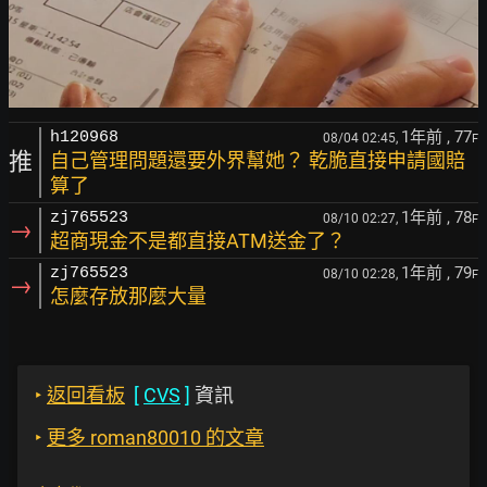
1年前
, 77
h120968
08/04 02:45,
F
推
自己管理問題還要外界幫她？ 乾脆直接申請國賠
算了
1年前
, 78
zj765523
08/10 02:27,
F
→
超商現金不是都直接ATM送金了？
1年前
, 79
zj765523
08/10 02:28,
F
→
怎麼存放那麼大量
‣
返回看板
[
CVS
]
資訊
‣
更多 roman80010 的文章