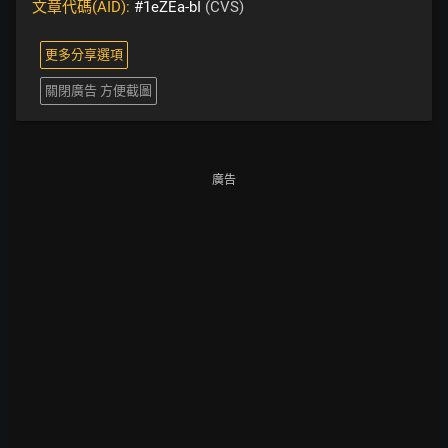
文章代碼(AID):
#1eZEa-bI
(CVS)
更多分享選項
關閉廣告 方便截圖
廣告