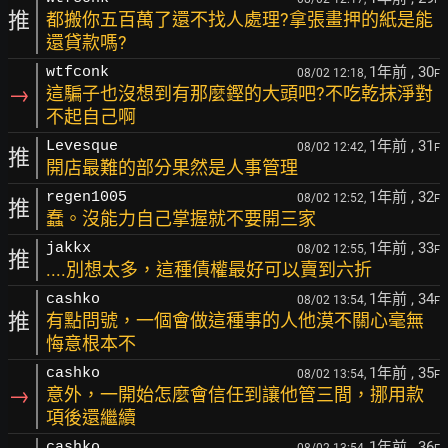
推
都搬你五百萬了還不找人處理?拿張畫押的紙是能
還貸款嗎?
1年前
, 30
wtfconk
08/02 12:18,
F
→
這騙子也沒想到有那麼鏗的大頭吧?不吃乾抹淨對
不起自己啊
1年前
, 31
Levesque
08/02 12:42,
F
推
開店最難的部分果然是人事管理
1年前
, 32
regen1005
08/02 12:52,
F
推
蠢。沒能力自己掌握就不要開三家
1年前
, 33
jakkx
08/02 12:55,
F
推
....別想太多，這種債權最好可以賣到六折
1年前
, 34
cashko
08/02 13:54,
F
推
有點問號，一個會做這種事的人他漠不關心毫無
悔意根本不
1年前
, 35
cashko
08/02 13:54,
F
→
意外，一開始怎麼會信任到讓他管三間，挪用款
項後還繼續
1年前
, 36
cashko
08/02 13:54,