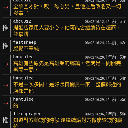
1年前
, 50
abc0312
08/02 15:39,
F
→
全拿回才對，哎，噁心男，且他之后改名又一切
沒事了
1年前
, 51
abc0312
08/02 16:12,
F
推
提醒店家用人要小心，他可能會繼續待在超商，
並拿錢
1年前
, 52
fastsheep
08/02 16:24,
F
推
感覺不單純
1年前
, 53
hantulee
08/02 16:29,
F
→
高雄有些原先是高雄縣的鄉鎮，老闆是一間開完
再開一間，
1年前
, 54
hantulee
08/02 16:29,
F
→
不是一次多間，是好賺再開另一家，整個鄰近的
店都是他
1年前
, 55
hantulee
08/02 16:29,
F
→
的
1年前
, 56
likeaprayer
08/02 16:36,
F
推
知道對方動錢的時候 還繼續讓對方做能管錢的職
位...