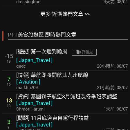
dressingfrad
4天前
,
08/04
更多 近期熱門文章 >>
PTT美食旅遊區 即時熱門文章
[遊記] 第一次遇到颱風
已刪文
-15
[
Japan_Travel
]
19
qadc
20小時前
,
08/07
[情報] 華航即將開航北九州航線
7
[
Aviation
]
16
marklin709
21小時前
,
08/07
[資訊] 泰國獅子航空8月減班及冬季班表調整
13
[
Japan_Travel
]
13
OhmoriHarumi
1天前
,
08/07
[問題] 11月底道東自駕行程請益
3
[
Japan_Travel
]
9