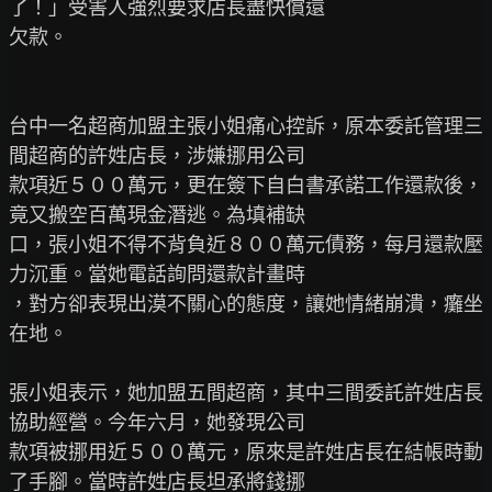
了！」受害人強烈要求店長盡快償還

欠款。

台中一名超商加盟主張小姐痛心控訴，原本委託管理三
間超商的許姓店長，涉嫌挪用公司

款項近５００萬元，更在簽下自白書承諾工作還款後，
竟又搬空百萬現金潛逃。為填補缺

口，張小姐不得不背負近８００萬元債務，每月還款壓
力沉重。當她電話詢問還款計畫時

，對方卻表現出漠不關心的態度，讓她情緒崩潰，癱坐
在地。

張小姐表示，她加盟五間超商，其中三間委託許姓店長
協助經營。今年六月，她發現公司

款項被挪用近５００萬元，原來是許姓店長在結帳時動
了手腳。當時許姓店長坦承將錢挪
