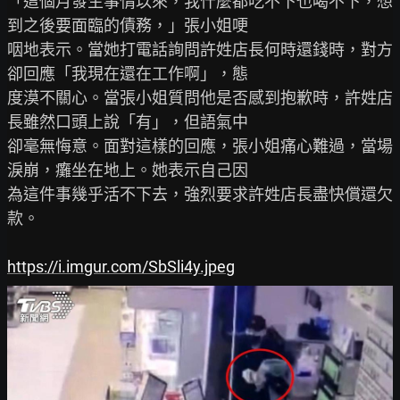
「這個月發生事情以來，我什麼都吃不下也喝不下，想
到之後要面臨的債務，」張小姐哽

咽地表示。當她打電話詢問許姓店長何時還錢時，對方
卻回應「我現在還在工作啊」，態

度漠不關心。當張小姐質問他是否感到抱歉時，許姓店
長雖然口頭上說「有」，但語氣中

卻毫無悔意。面對這樣的回應，張小姐痛心難過，當場
淚崩，癱坐在地上。她表示自己因

為這件事幾乎活不下去，強烈要求許姓店長盡快償還欠
款。

https://i.imgur.com/SbSli4y.jpeg