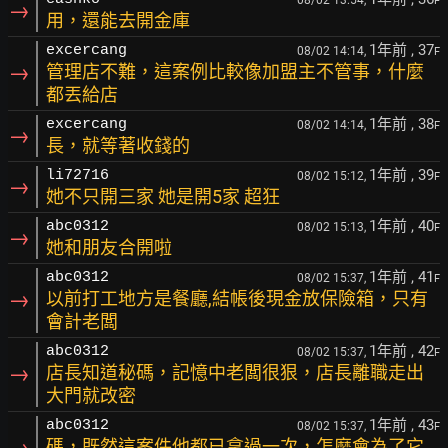
F
→
用，還能去開金庫
1年前
, 37
excercang
08/02 14:14,
F
→
管理店不難，這案例比較像加盟主不管事，什麼
都丟給店
1年前
, 38
excercang
08/02 14:14,
F
→
長，就等著收錢的
1年前
, 39
li72716
08/02 15:12,
F
→
她不只開三家 她是開5家 超狂
1年前
, 40
abc0312
08/02 15:13,
F
→
她和朋友合開啦
1年前
, 41
abc0312
08/02 15:37,
F
→
以前打工地方是餐廳,結帳後現金放保險箱，只有
會計老闆
1年前
, 42
abc0312
08/02 15:37,
F
→
店長知道秘碼，記憶中老闆很狠，店長離職走出
大門就改密
1年前
, 43
abc0312
08/02 15:37,
F
→
碼，既然這案件他都已拿過一次，怎麼會為了它