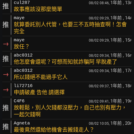
1年前
, 13
cul287
08/02 08:46,
F
推
故事應該沒那麼簡單
1年前
, 14
maye
08/02 09:29,
F
推
就算委託別人代管，也要三不五時抽查啊！怎會
完全
1年前
, 15
maye
08/02 09:29,
F
→
放任？
1年前
, 16
abc0312
08/02 09:34,
F
推
他怎麼會還呢？可想而知就詐騙阿 早脫產了
1年前
, 17
abc0312
08/02 09:34,
F
→
所以錢絕不能過手它人
1年前
, 18
li72716
08/02 09:37,
F
→
申請破產 告他 請選擇
1年前
, 19
C4F6
08/02 09:41,
F
推
放輕鬆，別人欠錢都沒壓力，自己也別有壓力，
一起欠錢啊
1年前
, 20
Agneta
08/02 10:05,
F
推
最後竟然還給他機會去搬錢走人？