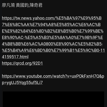
廖凡漪 黃國鈞,陳奇君

https://tw.news.yahoo.com/%E5%BA%97%E9%95%B
7%E6%8C%AA%E7%94%A8%E5%85%AC%E6%AC%B
E%E9%82%84%E6%8D%B2%E8%B5%B0%E7%99%BE%
E8%90%AC-%E5%A5%B3%E5%8A%A0%E7%9B%9F%E
4%B8%BB%E6%AC%A0800%E8%90%AC%E5%82%B5-
%E5%B4%A9%E6%BD%B0%E7%99%B1%E5%9C%B0-11
4159517.html
https://qrcd.org/92D1
https://www.youtube.com/watch?v=uxPOkFxnH7Q&p
p=ygUJ5Yqg55uf5Li7