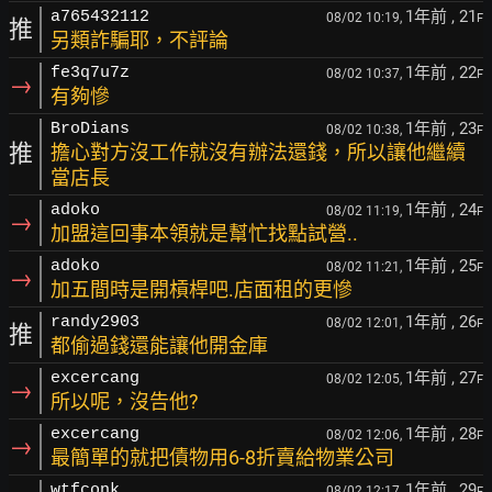
1年前
, 21
a765432112
08/02 10:19,
F
推
另類詐騙耶，不評論
1年前
, 22
fe3q7u7z
08/02 10:37,
F
→
有夠慘
1年前
, 23
BroDians
08/02 10:38,
F
推
擔心對方沒工作就沒有辦法還錢，所以讓他繼續
當店長
1年前
, 24
adoko
08/02 11:19,
F
→
加盟這回事本領就是幫忙找點試營..
1年前
, 25
adoko
08/02 11:21,
F
→
加五間時是開槓桿吧.店面租的更慘
1年前
, 26
randy2903
08/02 12:01,
F
推
都偷過錢還能讓他開金庫
1年前
, 27
excercang
08/02 12:05,
F
→
所以呢，沒告他?
1年前
, 28
excercang
08/02 12:06,
F
→
最簡單的就把債物用6-8折賣給物業公司
1年前
, 29
wtfconk
08/02 12:17,
F