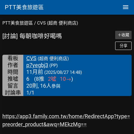
PTT
美食旅遊區
PTT美食旅遊區
/
CVS (超商 便利商店)
[討論] 每朝咖啡好喝嗎
＋收藏
分享
看板
CVS
(超商 便利商店)
作者
p7yegbj3
(PP)
時間
11月前
(2025/08/27 14:48)
推噓
6
(
8
推
2
噓
10
→
)
留言
20則, 16人
參與
討論串
1/1
https://app3.family.com.tw/home/RedirectApp?type=
preorder_product&awq=MEkzMg==