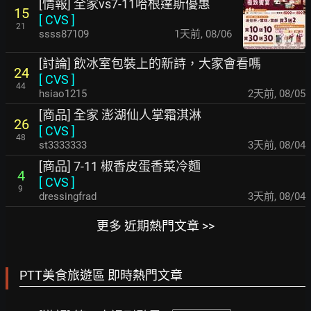
[情報] 全家vs7-11哈根達斯優惠
15
[
CVS
]
21
ssss87109
1天前
,
08/06
[討論] 飲冰室包裝上的新詩，大家會看嗎
24
[
CVS
]
44
hsiao1215
2天前
,
08/05
[商品] 全家 澎湖仙人掌霜淇淋
26
[
CVS
]
48
st3333333
3天前
,
08/04
[商品] 7-11 椒香皮蛋香菜冷麵
4
[
CVS
]
9
dressingfrad
3天前
,
08/04
更多 近期熱門文章 >>
PTT美食旅遊區 即時熱門文章