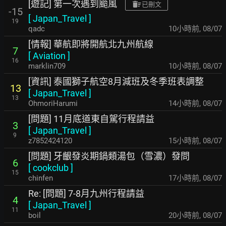
[遊記] 第一次遇到颱風
已刪文
-15
[
Japan_Travel
]
19
qadc
10小時前
,
08/07
[情報] 華航即將開航北九州航線
7
[
Aviation
]
16
marklin709
10小時前
,
08/07
[資訊] 泰國獅子航空8月減班及冬季班表調整
13
[
Japan_Travel
]
13
OhmoriHarumi
14小時前
,
08/07
[問題] 11月底道東自駕行程請益
3
[
Japan_Travel
]
9
z7852424120
15小時前
,
08/07
[問題] 牙齦發炎期鍋類湯包（雪濃）發問
6
[
cookclub
]
15
chinfen
17小時前
,
08/07
Re: [問題] 7-8月九州行程請益
4
[
Japan_Travel
]
11
boil
20小時前
,
08/07