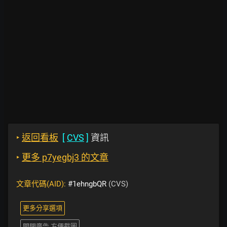
‣
返回看板
[
CVS
]
資訊
‣
更多 p7yegbj3 的文章
文章代碼(AID):
#1ehngbQR
(CVS)
更多分享選項
關閉廣告 方便截圖