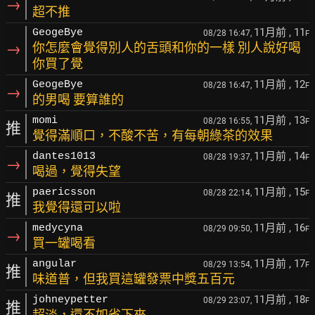
→
超不推
11月前
, 11
GeogeBye
08/28 16:47,
F
→
你怎麼會覺得別人的舌頭和你的一樣 別人說好喝
你買了覺
11月前
, 12
GeogeBye
08/28 16:47,
F
→
的男喝 要算誰的
11月前
, 13
momi
08/28 16:55,
F
推
覺得滿順口，不酸不苦，有每朝綠茶的效果
11月前
, 14
dantes1013
08/28 19:37,
F
→
喝過，覺得失望
11月前
, 15
paericsson
08/28 22:14,
F
推
我覺得還可以啦
11月前
, 16
medycyna
08/29 09:50,
F
→
買一罐喝看
11月前
, 17
angular
08/29 13:54,
F
推
味道普，但我買這罐發票中獎五百元
11月前
, 18
johneypetter
08/29 23:07,
F
推
超淡，還不如省下來