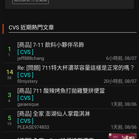
CVS 近期熱門文章
[商品] 7-11 飲料小夥伴吊飾
1
[
CVS
]
1
jeff888chang
6小時前
,
08/07
Re: [問題] 711特大杯濃萃容量這樣是正常的嗎？
14
[
CVS
]
38
filmystery
20小時前
,
08/07
[商品] 711 酸辣烤魚打拋雞雙拼便當
3
[
CVS
]
4
gaiaesque
1天前
,
08/06
[商品] 全家 澎湖仙人掌霜淇淋
5
[
CVS
]
10
PLEASE974853
1天前
,
08/06