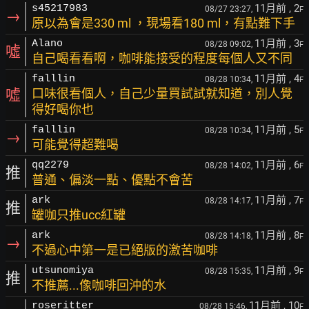
11月前
, 2
s45217983
08/27 23:27,
F
→
原以為會是330 ml ，現場看180 ml，有點難下手
11月前
, 3
Alano
08/28 09:02,
F
噓
自己喝看看啊，咖啡能接受的程度每個人又不同
11月前
, 4
falllin
08/28 10:34,
F
噓
口味很看個人，自己少量買試試就知道，別人覺
得好喝你也
11月前
, 5
falllin
08/28 10:34,
F
→
可能覺得超難喝
11月前
, 6
qq2279
08/28 14:02,
F
推
普通、偏淡一點、優點不會苦
11月前
, 7
ark
08/28 14:17,
F
推
罐咖只推ucc紅罐
11月前
, 8
ark
08/28 14:18,
F
→
不過心中第一是已絕版的激苦咖啡
11月前
, 9
utsunomiya
08/28 15:35,
F
推
不推薦...像咖啡回沖的水
11月前
, 10
roseritter
08/28 15:46,
F