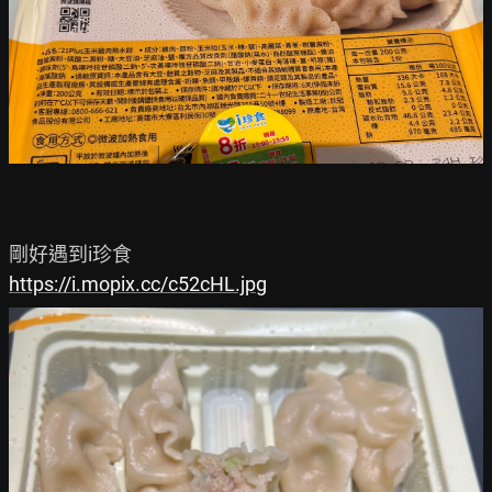
https://i.mopix.cc/c52cHL.jpg