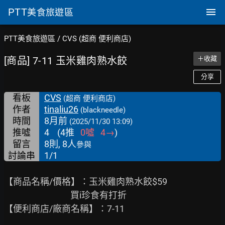
PTT
美食旅遊區
PTT美食旅遊區
/
CVS (超商 便利商店)
[商品] 7-11 玉米雞肉熟水餃
＋收藏
分享
看板
CVS
(超商 便利商店)
作者
tinaliu26
(blackneedle)
時間
8月前
(2025/11/30 13:09)
推噓
4
(
4
推
0
噓
4
→
)
留言
8則, 8人
參與
討論串
1/1
【商品名稱/價格】：玉米雞肉熟水餃$59

                                 買i珍食有打折

【便利商店/廠商名稱】：7-11
