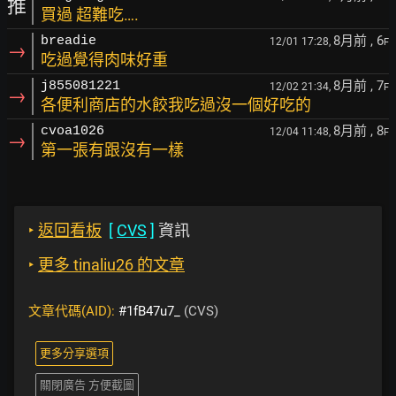
推
買過 超難吃….
8月前
, 6
breadie
12/01 17:28,
F
→
吃過覺得肉味好重
8月前
, 7
j855081221
12/02 21:34,
F
→
各便利商店的水餃我吃過沒一個好吃的
8月前
, 8
cvoa1026
12/04 11:48,
F
→
第一張有跟沒有一樣
‣
返回看板
[
CVS
]
資訊
‣
更多 tinaliu26 的文章
文章代碼(AID):
#1fB47u7_
(CVS)
更多分享選項
關閉廣告 方便截圖