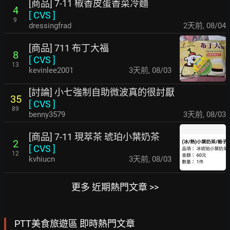
[商品] 7-11 椒香皮蛋香菜冷麵
4
[
CVS
]
9
dressingfrad
2天前
,
08/04
[商品] 711 布丁大福
8
[
CVS
]
13
kevinlee2001
3天前
,
08/03
[討論] 小七強制自助微波真的很討厭
35
[
CVS
]
89
benny3579
3天前
,
08/03
[商品] 7-11 現萃茶 琥珀小葉奶茶
2
[
CVS
]
12
kvhiucn
3天前
,
08/03
更多 近期熱門文章 >>
PTT美食旅遊區 即時熱門文章