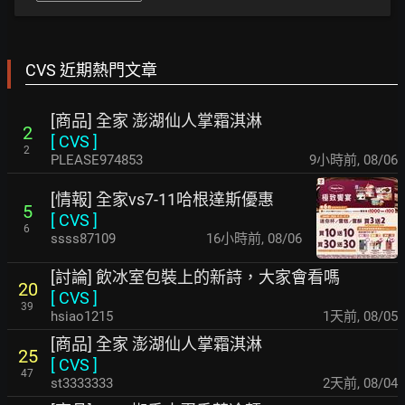
CVS 近期熱門文章
[商品] 全家 澎湖仙人掌霜淇淋
2
[
CVS
]
2
PLEASE974853
9小時前
,
08/06
[情報] 全家vs7-11哈根達斯優惠
5
[
CVS
]
6
ssss87109
16小時前
,
08/06
[討論] 飲冰室包裝上的新詩，大家會看嗎
20
[
CVS
]
39
hsiao1215
1天前
,
08/05
[商品] 全家 澎湖仙人掌霜淇淋
25
[
CVS
]
47
st3333333
2天前
,
08/04