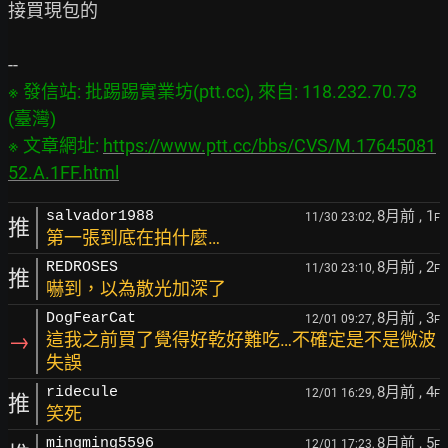
接買現包的

※ 發信站: 批踢踢實業坊(ptt.cc), 來自: 118.232.70.73 
(臺灣)

※ 文章網址: 
https://www.ptt.cc/bbs/CVS/M.17645081
52.A.1FF.html
8月前
, 1
salvador1988
11/30 23:02,
F
推
第一張到底在拍什麼…
8月前
, 2
REDROSES
11/30 23:10,
F
推
嚇到，以為散光加深了
8月前
, 3
DogFearCat
12/01 09:27,
F
→
這我之前買了覺得好乾好難吃…不確定是不是微波
失誤
8月前
, 4
ridecule
12/01 16:29,
F
推
笑死
8月前
, 5
mingming5596
12/01 17:23,
F