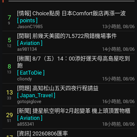
[情報] Choice點房 日本Comfort飯店再漲一波
7
[
points
]
9
JasonC1985
13小時前
,
08/06
[閒聊] 前幾天美國的7L5722飛錯機場事件
5
[
Aviation
]
12
as981134
14小時前
,
08/06
[揪團] 8/7（五）14：00添好運天母高島屋吃到
飽
8
[
EatToDie
]
13
cliondy
15小時前
,
08/06
[問題] 高知松山五天四夜行程請益
13
[
Japan_Travel
]
33
gotopiglove
16小時前
,
08/06
[新聞] 捷星航空明年2月起變革 機上頭頂置物櫃
29
[
Aviation
]
51
a855341
18小時前
,
08/06
[資訊] 20260806匯率