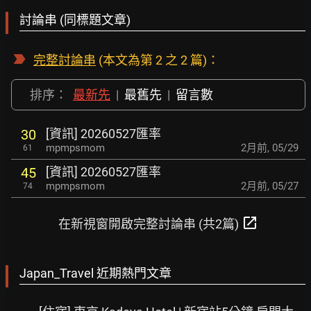
討論串 (同標題文章)
完整討論串
(本文為第 2 之 2 篇)：
排序：
最新先
|
最舊先
|
留言數
[資訊] 20260527匯率
30
mpmpsmom
2月前
,
05/29
61
[資訊] 20260527匯率
45
mpmpsmom
2月前
,
05/27
74
open_in_new
在新視窗開啟完整討論串 (共2篇)
Japan_Travel 近期熱門文章