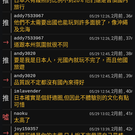
推
日本人有護照的比例不到20% 他們還是習慣國內
旅行
2月前
, 36
addy7533967
05/29 12:26,
F
推
他們不太需要出國也能玩到許多面貌了，像沖繩
及北海
2月前
, 37
addy7533967
05/29 12:26,
F
→
道跟本州氛圍就很不同
2月前
, 38
andy3020
05/29 12:45,
F
推
要是我是日本人，光國內就玩不完了，而且他國
旅遊
2月前
, 39
andy3020
05/29 12:45,
F
→
品質說不定都沒有國內來得好
2月前
, 40
imlavender
05/29 12:54,
F
推
日本確實是個舒適圈,但因此不體驗別的文化有點
可惜
2月前
, 41
naoku
05/29 13:02,
F
噓
太高了
2月前
, 42
joy159357
05/29 13:39,
F
→