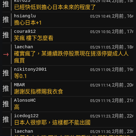
2月前
, 15
ko7625
05/29 10:44,
F
推
已經快低到擔心日本未來的程度了
2月前
, 16
hsianglu
05/29 10:49,
F
推
擔心日本+1
2月前
, 17
coura912
05/29 10:50,
F
推
笑瘋 樓下怎麼看
2月前
, 18
laechan
05/29 11:05,
F
→
確實瘋了，某連續跌停股票現在搓漲停變成人人
瘋買
2月前
, 19
nikitony2001
05/29 11:09,
F
推
等0.1
2月前
, 20
MBAR
05/29 11:14,
F
推
謝謝反指標賜我衣食
2月前
, 21
AlonsoHC
05/29 11:19,
F
推
高
2月前
, 22
icedog122
05/29 11:23,
F
推
日本人很慘耶，這樣都不能出國
2月前
, 23
laechan
05/29 11:30,
F