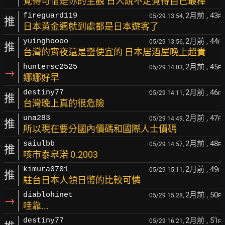
覺得可惜是你的主觀 日人說不定覺得自己最棒
2月前
, 43
fireguard119
05/29 13:54,
F
推
日本黃金週就到處都是日本遊客了
2月前
, 44
yuinghoooo
05/29 13:56,
F
推
台灣的宵夜還是蠻便宜的 日本居酒屋晚上超貴
2月前
, 45
huntersc2525
05/29 14:03,
F
→
娜娜好早
2月前
, 46
destiny77
05/29 14:11,
F
推
台灣晚上真的很危險
2月前
, 47
una283
05/29 14:49,
F
推
所以現在要分國內價碼和國際人士價碼
2月前
, 48
saiulbb
05/29 14:57,
F
推
咳市泰皋渃 0.2003
2月前
, 49
kimura0701
05/29 15:11,
F
推
駐台日本人領日幣的比較可憐
2月前
, 50
diablohinet
05/29 15:28,
F
→
哇靠...
2月前
, 51
destiny77
05/29 16:21,
F