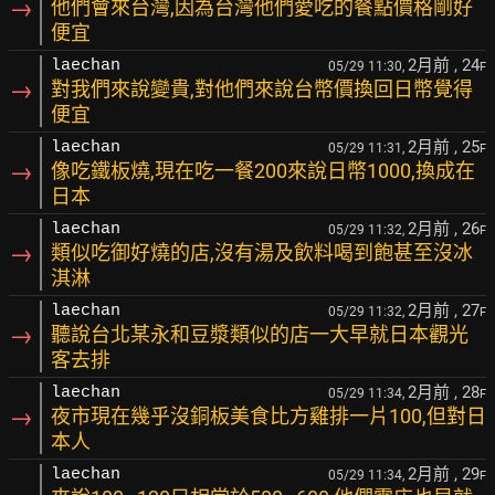
→
他們會來台灣,因為台灣他們愛吃的餐點價格剛好
便宜
2月前
, 24
laechan
05/29 11:30,
F
→
對我們來說變貴,對他們來說台幣價換回日幣覺得
便宜
2月前
, 25
laechan
05/29 11:31,
F
→
像吃鐵板燒,現在吃一餐200來說日幣1000,換成在
日本
2月前
, 26
laechan
05/29 11:32,
F
→
類似吃御好燒的店,沒有湯及飲料喝到飽甚至沒冰
淇淋
2月前
, 27
laechan
05/29 11:32,
F
→
聽說台北某永和豆漿類似的店一大早就日本觀光
客去排
2月前
, 28
laechan
05/29 11:34,
F
→
夜市現在幾乎沒銅板美食比方雞排一片100,但對日
本人
2月前
, 29
laechan
05/29 11:34,
F