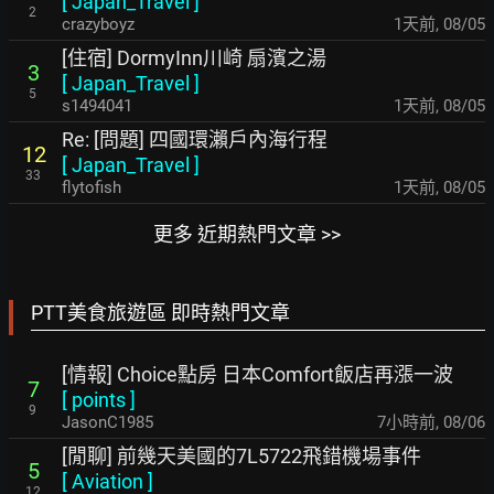
[
Japan_Travel
]
2
crazyboyz
1天前
,
08/05
[住宿] DormyInn川崎 扇濱之湯
3
[
Japan_Travel
]
5
s1494041
1天前
,
08/05
Re: [問題] 四國環瀨戶內海行程
12
[
Japan_Travel
]
33
flytofish
1天前
,
08/05
更多 近期熱門文章 >>
PTT美食旅遊區 即時熱門文章
[情報] Choice點房 日本Comfort飯店再漲一波
7
[
points
]
9
JasonC1985
7小時前
,
08/06
[閒聊] 前幾天美國的7L5722飛錯機場事件
5
[
Aviation
]
12