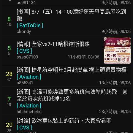
as981134
9小時前
,
08/06
[揪團] 8/7（五）14：00添好運天母高島屋吃到
飽
8
[
EatToDie
]
13
cliondy
9小時前
,
08/06
[情報] 全家vs7-11哈根達斯優惠
5
[
CVS
]
6
ssss87109
11小時前
,
08/06
[新聞] 捷星航空明年2月起變革 機上頭頂置物櫃
28
[
Aviation
]
47
a855341
13小時前
,
08/06
[新聞] 高溫可能導致更多航班無法準時起飛 甚
至於每次航班減掉10名
7
[
Aviation
]
15
hihihihehehe
23小時前
,
08/05
[討論] 飲冰室包裝上的新詩，大家會看嗎
20
[
CVS
]
39