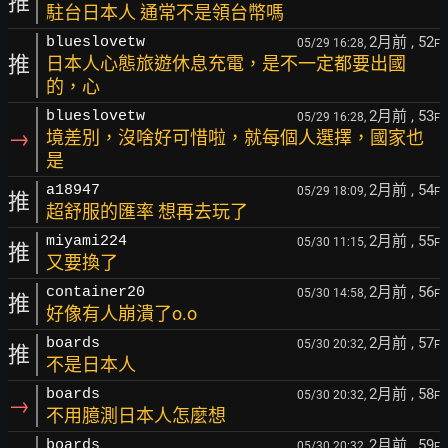
推
駐台日本人 通常不是領台幣嗎
2月前
, 52
blueslovetw
05/29 16:28,
F
推
日本人心態旅遊休息充電，是不一定都要出國
的，心
2月前
, 53
blueslovetw
05/29 16:28,
F
→
境差別，沒啥好可惜啦，就每個人選擇，國家也
是
2月前
, 54
a18947
05/29 18:09,
F
推
超舒服的匯率 想再去玩了
2月前
, 55
miyami224
05/30 11:15,
F
推
又要換了
2月前
, 56
container20
05/30 14:58,
F
推
好像有人崩潰了o.o
2月前
, 57
boards
05/30 20:32,
F
推
不是日本人
2月前
, 58
boards
05/30 20:32,
F
→
不用臆測日本人怎麼想
2月前
, 59
boards
05/30 20:32,
F