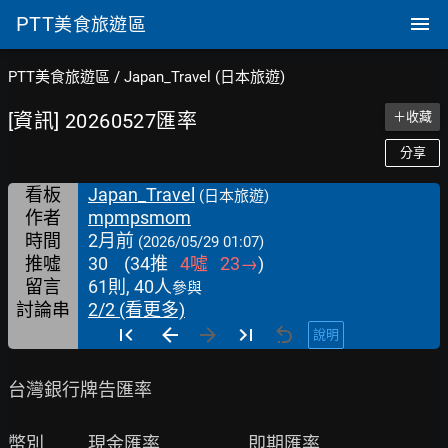
PTT
美食旅遊區
PTT美食旅遊區
/
Japan_Travel (日本旅遊)
[資訊] 20260527匯率
＋收藏
分享
看板
Japan_Travel
(日本旅遊)
作者
mpmpsmom
時間
2月前
(2026/05/29 01:07)
推噓
30
(
34
推
4
噓
23
→
)
留言
61則, 40人
參與
討論串
2/2 (看更多)
說明
台灣銀行牌告匯率

幣別           現金匯率                      即期匯率
