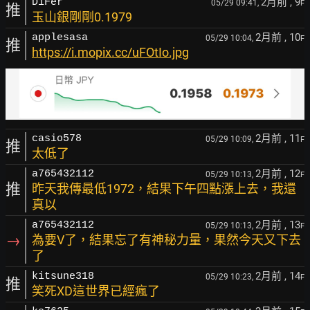
2月前
, 9
DiFer
05/29 09:41,
F
推
玉山銀剛剛0.1979
2月前
, 10
applesasa
05/29 10:04,
F
推
https://i.mopix.cc/uFOtIo.jpg
2月前
, 11
casio578
05/29 10:09,
F
推
太低了
2月前
, 12
a765432112
05/29 10:13,
F
推
昨天我傳最低1972，結果下午四點漲上去，我還
真以
2月前
, 13
a765432112
05/29 10:13,
F
→
為要V了，結果忘了有神秘力量，果然今天又下去
了
2月前
, 14
kitsune318
05/29 10:23,
F
推
笑死XD這世界已經瘋了