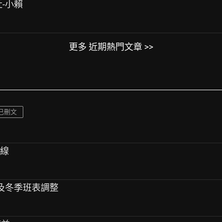
社-小賴
更多 近期熱門文章 >>
已刪文
航線
班及冬季班表調整