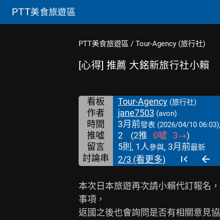
PTT
美食旅遊區
PTT美食旅遊區
/
Tour-Agency (旅行社)
[心得] 推薦 大銘新旅行社小賴
看板
Tour-Agency
(旅行社)
作者
jane7503
(avon)
時間
3月前
發表
(2026/04/10 06:03)
推噓
2
(
2
推
0
噓
3
→
)
留言
5則, 1人
, 3月前
參與
最新
討論串
2/3 (看更多)
本次日本旅遊再次請小賴代訂報名，
事項，

返國之後也會詢問是否有相關意見協