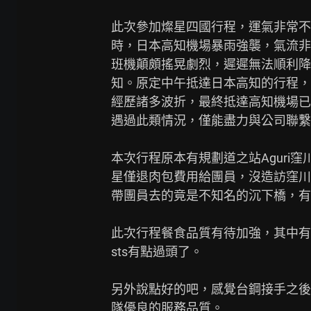
此次參加燦星四國行程，運氣非常不
時，日本高知機場暴雨強襲，氣流非
班機顛頗搖晃劇烈，遲遲無法順利降
知。原定中午抵達日本高知的行程，

經歷諸多波折，最終抵達高知機場已
遇過此類情況，僅能盡力與公司聯繫
本次行程原本有規劃道之站Aguri
星僅退肉包費用給團員，沒造訪窪川
帶團員去的竟是不知名的沉下橋，有
此次行程餐食品質有待加強，其中有幾
sts有點過頭了。

另外說點好的吧，感覺台鋼接手之後
隊優良的服務品質。
