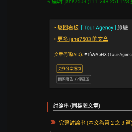
‣
返回看板
[
Tour-Agency
]
旅遊
‣
更多 jane7503 的文章
文章代碼(AID):
#1fs9AbHX
(Tour-Agenc
更多分享選項
關閉廣告 方便截圖
討論串 (同標題文章)
完整討論串
(本文為第 2 之 3 篇