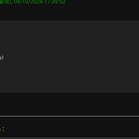
y)
)：