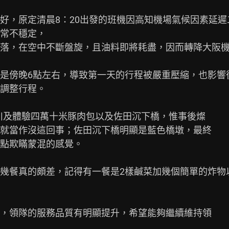
好，原定清晨8：20出發的班機因高知機場氣候因素延
常不穩定，

落，在空中不斷盤旋，且油料即將耗盡，因而轉降大阪
是傍晚6點左右，導致第一天的行程被嚴重壓縮，也影響
調整行程。

窪川及體驗四萬十米豚肉包以及佐田沉下橋，惟事後燦

就當作沒這回事；佐田沉下橋明顯是藍色橋墩，最終

點欺瞞蒙混的感覺。

餐真的頗差，記得有一餐是2樣鹹菜加幾個簡單的炸物以及
，領隊的服務品質有明顯提升，希望能夠繼續維持領
