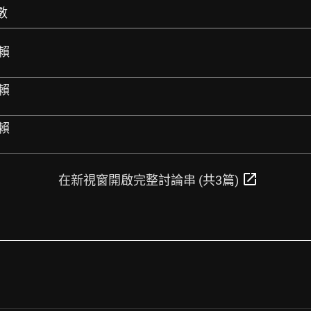
數
賴
賴
賴
open_in_new
在新視窗開啟完整討論串 (共3篇)