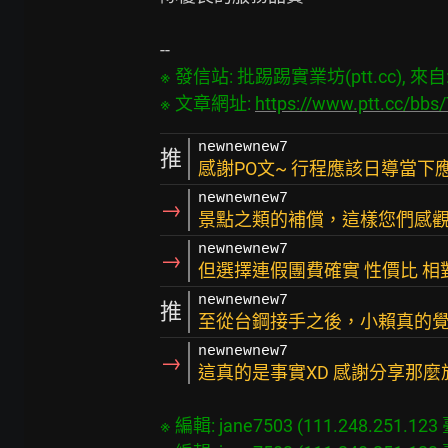
※ 發信站: 批踢踢實業坊(ptt.cc), 來自: 1
※ 文章網址: 
https://www.ptt.cc/bb
newnewnew7
推
感謝PO文~ 行程應該日導當下
newnewnew7
→
景點之類的補償，這樣您們感觀
newnewnew7
→
但選擇連假團費確實 性價比 相
newnewnew7
推
至從台鋼接手之後，小賴真的覺
newnewnew7
→
這真的是事實XD 感謝分享那麼
※ 編輯: jane7503 (111.248.251.123 