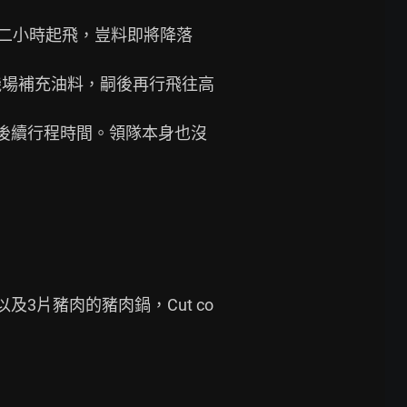
遲二小時起飛，豈料即將降落
機場補充油料，嗣後再行飛往高
後續行程時間。領隊本身也沒
3片豬肉的豬肉鍋，Cut co