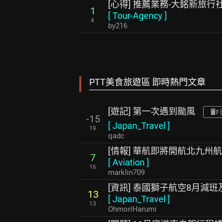
[心得] 推薦業務-大銘新旅行
1
[
Tour-Agency
]
4
by216
PTT美食旅遊區 即時熱門文章
[遊記] 第一次遇到颱風
-15
[
Japan_Travel
]
19
qadc
[情報] 華航即將開航北九州
7
[
Aviation
]
16
marklin709
[資訊] 泰國獅子航空8月減
13
[
Japan_Travel
]
13
OhmoriHarumi