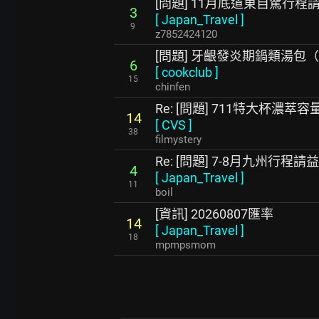
[問題] 11月底道東自駕行程
3
[
Japan_Travel
]
9
z7852424120
[問題] 牙齦發炎期鍋類湯包
6
[
cookclub
]
15
chinfen
Re: [問題] 711特大杯濃
14
[
CVS
]
38
filmystery
Re: [問題] 7-8月九州行程請益
4
[
Japan_Travel
]
11
boil
[資訊] 20260807匯率
14
[
Japan_Travel
]
18
mpmpsmom