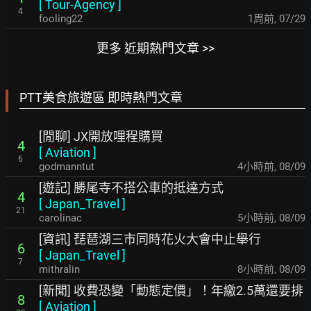
[
Tour-Agency
]
4
fooling22
1周前
,
07/29
更多 近期熱門文章 >>
PTT美食旅遊區 即時熱門文章
[閒聊] JX開放哩程購買
4
[
Aviation
]
6
godmanntut
4小時前
,
08/09
[遊記] 勝尾寺不搭公車的抵達方式
4
[
Japan_Travel
]
21
carolinac
5小時前
,
08/09
[資訊] 琵琶湖三市同時花火大會中止舉行
6
[
Japan_Travel
]
7
mithralin
8小時前
,
08/09
[新聞] 收費恐變「動態定價」！年繳2.5萬還要排
8
[
Aviation
]