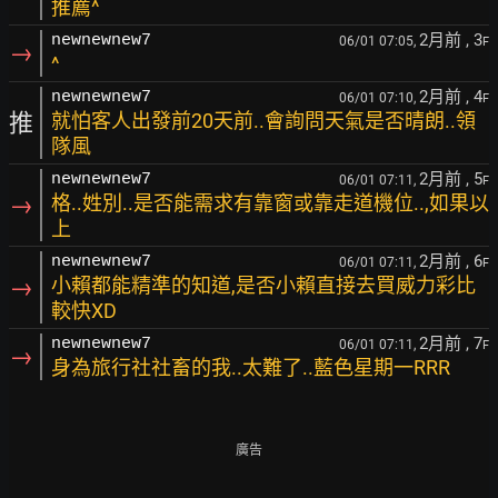
推薦^
2月前
, 3
newnewnew7
06/01 07:05,
F
→
^
2月前
, 4
newnewnew7
06/01 07:10,
F
推
就怕客人出發前20天前..會詢問天氣是否晴朗..領
隊風
2月前
, 5
newnewnew7
06/01 07:11,
F
→
格..姓別..是否能需求有靠窗或靠走道機位..,如果以
上
2月前
, 6
newnewnew7
06/01 07:11,
F
→
小賴都能精準的知道,是否小賴直接去買威力彩比
較快XD
2月前
, 7
newnewnew7
06/01 07:11,
F
→
身為旅行社社畜的我..太難了..藍色星期一RRR
廣告