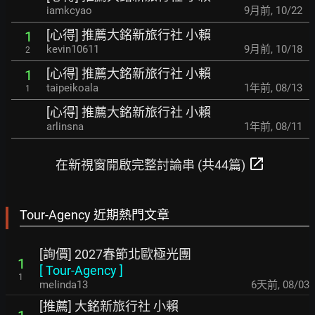
iamkcyao
9月前
,
10/22
[心得] 推薦大銘新旅行社 小賴
1
kevin10611
9月前
,
10/18
2
[心得] 推薦大銘新旅行社 小賴
1
taipeikoala
1年前
,
08/13
1
[心得] 推薦大銘新旅行社 小賴
arlinsna
1年前
,
08/11
open_in_new
在新視窗開啟完整討論串 (共44篇)
Tour-Agency 近期熱門文章
[詢價] 2027春節北歐極光團
1
[
Tour-Agency
]
1
melinda13
6天前
,
08/03
[推薦] 大銘新旅行社 小賴