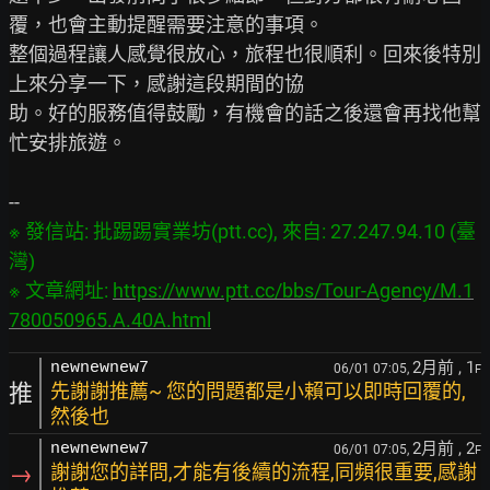
覆，也會主動提醒需要注意的事項。

整個過程讓人感覺很放心，旅程也很順利。回來後特別
上來分享一下，感謝這段期間的協

助。好的服務值得鼓勵，有機會的話之後還會再找他幫
忙安排旅遊。

※ 發信站: 批踢踢實業坊(ptt.cc), 來自: 27.247.94.10 (臺
灣)

※ 文章網址: 
https://www.ptt.cc/bbs/Tour-Agency/M.1
780050965.A.40A.html
2月前
, 1
newnewnew7
06/01 07:05,
F
推
先謝謝推薦~ 您的問題都是小賴可以即時回覆的,
然後也
2月前
, 2
newnewnew7
06/01 07:05,
F
→
謝謝您的詳問,才能有後續的流程,同頻很重要,感謝