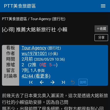
PTT
美食旅遊區
PTT美食旅遊區
/
Tour-Agency (旅行社)
[心得] 推薦大銘新旅行社 小賴
＋收藏
分享
看板
Tour-Agency
(旅行社)
作者
wu19781001
(小吳)
時間
2月前
(2026/05/29 10:36)
推噓
2
(
2
推
0
噓
5
→
)
留言
7則, 1人
參與
討論串
42/44 (看更多)
說明
前幾天去了日本東北奧入瀨溪流，這次是透過大銘新旅
行社的小賴協助安排。因為自己問

題不少，出發前問了很多細節，但對方都很有耐心回