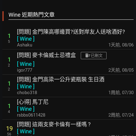
Wine 近期熱門文章
[問題] 金門陳高哪邊買?送對岸友人送啥酒好?
1
[
Wine
]
5
Ashaku
1天前
,
08/06
[問題] 麥卡倫威士忌禮盒
已刪文
1
[
Wine
]
2
igor777
2天前
,
08/05
[問題] 金門高梁一公升瓷瓶裝 生日酒
1
[
Wine
]
2
chobo318
1周前
,
07/30
[心得] 馬丁尼
1
[
Wine
]
4
rsbbs0611428
2周前
,
07/24
[問題] 這兩支麥卡倫有一樣嗎 ?
19
[
Wine
]
56