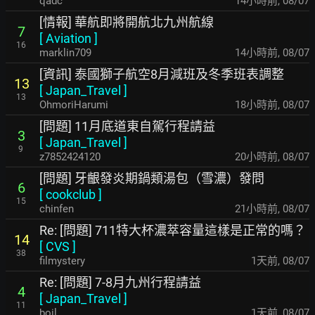
qadc
14小時前
,
08/07
[情報] 華航即將開航北九州航線
7
[
Aviation
]
16
marklin709
14小時前
,
08/07
[資訊] 泰國獅子航空8月減班及冬季班表調整
13
[
Japan_Travel
]
13
OhmoriHarumi
18小時前
,
08/07
[問題] 11月底道東自駕行程請益
3
[
Japan_Travel
]
9
z7852424120
20小時前
,
08/07
[問題] 牙齦發炎期鍋類湯包（雪濃）發問
6
[
cookclub
]
15
chinfen
21小時前
,
08/07
Re: [問題] 711特大杯濃萃容量這樣是正常的嗎？
14
[
CVS
]
38
filmystery
1天前
,
08/07
Re: [問題] 7-8月九州行程請益
4
[
Japan_Travel
]
11
boil
1天前
,
08/07