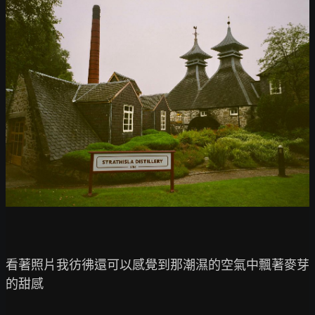
看著照片我彷彿還可以感覺到那潮濕的空氣中飄著麥芽
的甜感
