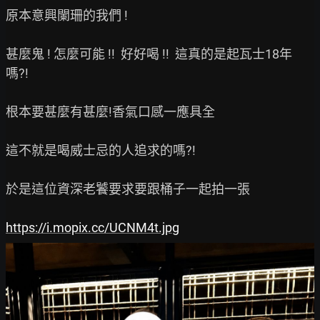
原本意興闌珊的我們 !

甚麼鬼 ! 怎麼可能 !!  好好喝 !!  這真的是起瓦士18年
嗎?!

根本要甚麼有甚麼!香氣口感一應具全

這不就是喝威士忌的人追求的嗎?!

於是這位資深老饕要求要跟桶子一起拍一張

https://i.mopix.cc/UCNM4t.jpg