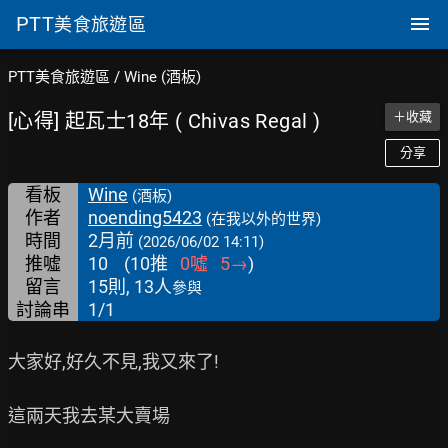
PTT
美食旅遊區
PTT美食旅遊區
/
Wine (酒板)
[心得] 起瓦士18年 ( Chivas Regal )
＋收藏
分享
看板
Wine
(酒板)
作者
noending5423
(在我以外的世界)
時間
2月前
(2026/06/02 14:11)
推噓
10
(
10
推
0
噓
5
→
)
留言
15則, 13人
參與
討論串
1/1
大家好,好久不見,我又來了!

這兩天我去某大賣場
