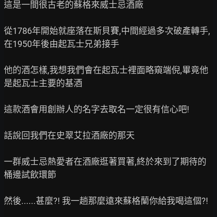
這是一間很古老的蘇格來威士忌酒廠

從1786年開始就座落在斯貝賽,中間經過多次破產轉手,
在1950年後由起瓦士兄弟接手

他的酒怎樣,我想我們會在起瓦士裡面略窺端倪,畢竟他
是起瓦士主要的基酒

這款酒會用創辦人的名字去取名一定很有信心吧!

話說回我們在史翠艾拉酒廠的那天

一群威士忌熱愛者在酒廠逛著買著,終於來到了期待的
桶邊試飲環節

然後......甚麼?! 我一趟那麼遠來蘇格蘭你給我喝這個?!
