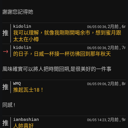
2月前
, 6
kidolin
06/05 00:36,
F
推
我可以理解，就像我剛剛開喝余市，想到蜜月跟
太太在小樽
2月前
, 7
kidolin
06/05 00:36,
F
→
的日子，日威一杯接一杯彷彿回到那年秋天
2月前
, 8
WMQ
06/05 09:06,
F
推
推起瓦士18！
2月前
, 9
ianbashian
06/05 14:23,
F
推
人帥真好