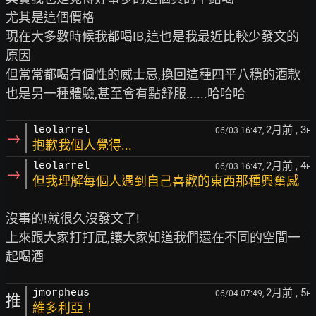
尤其是這個價格

現在大多數時候我都喝IB,這也是我最近比較少發文的
原因

但常常都喝有個性的威士忌,換回這種四平八穩的酒款

2月前
, 3
leolarrel
06/03 16:47,
F
→
抱歉我個人覺得...
2月前
, 4
leolarrel
06/03 16:47,
F
→
但我理解每個人遇到自己喜歡的東西那種興奮感
沒事的!就很久沒發文了!

上來跟大家打打屁,讓大家知道我們還在不同的空間一
2月前
, 5
jmorpheus
06/04 07:49,
F
推
維多利亞！