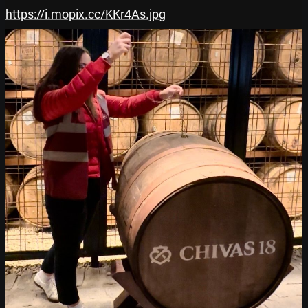
https://i.mopix.cc/KKr4As.jpg