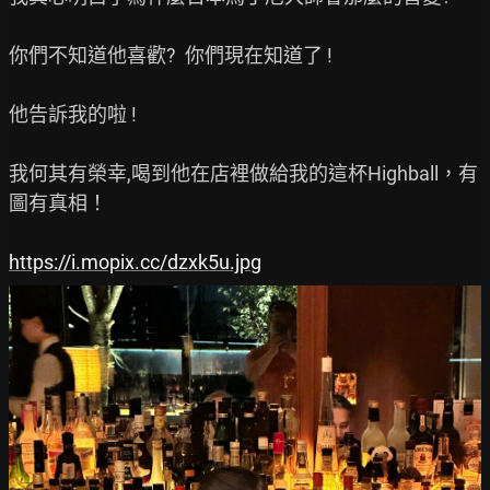
你們不知道他喜歡?  你們現在知道了 !

他告訴我的啦 !

我何其有榮幸,喝到他在店裡做給我的這杯Highball，有
圖有真相！

https://i.mopix.cc/dzxk5u.jpg