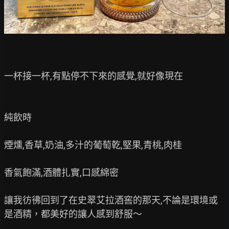
一杯接一杯,有點停不下來的感覺,就好像現在

純飲時

煙燻,香草,奶油,多汁的葡萄乾,堅果,青桃,肉桂

香氣飽滿,酒體扎實,口感綿密

讓我彷彿回到了在史翠艾拉酒窖的那天,不論是環境或
是酒精，都美好的讓人感到舒服～
