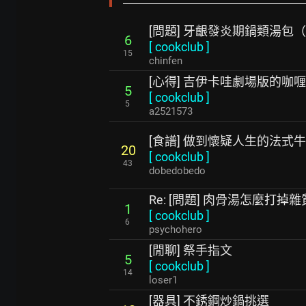
[問題] 牙齦發炎期鍋類湯包
6
[
cookclub
]
15
chinfen
[心得] 吉伊卡哇劇場版的咖
5
[
cookclub
]
5
a2521573
[食譜] 做到懷疑人生的法式
20
[
cookclub
]
43
dobedobedo
Re: [問題] 肉骨湯怎麼打掉雜
1
[
cookclub
]
6
psychohero
[閒聊] 祭手指文
5
[
cookclub
]
14
loser1
[器具] 不銹鋼炒鍋挑選