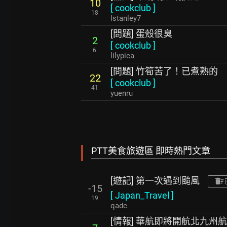
10
[
cookclub
]
18
lstanley7
[問題] 蛋殼很臭
2
[
cookclub
]
6
lilypica
[問題] 竹筍苦了！已煮熟的
22
[
cookclub
]
41
yuenru
PTT美食旅遊區 即時熱門文章
[遊記] 第一次遇到颱風
-15
[
Japan_Travel
]
19
qadc
[情報] 華航即將開航北九州