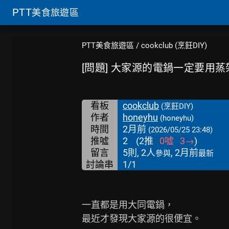
PTT
美食旅遊區
PTT美食旅遊區
/
cookclub (烹飪DIY)
[問題] 大家源的電鍋一定要用蒸
看板
cookclub
(烹飪DIY)
作者
honeyhu
(honeyhu)
時間
2月前
(2026/05/25 23:48)
推噓
2
(
2
推
0
噓
3
→
)
留言
5則, 2人
, 2月前
參與
最新
討論串
1/1
一直都是用大同電鍋，

最近才發現大家源的很便宜。
