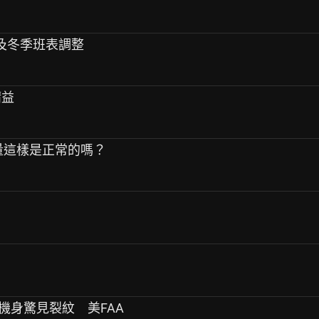
班及冬季班表調整
請益
萃容量這樣是正常的嗎？
事！機身驚見裂紋 美FAA