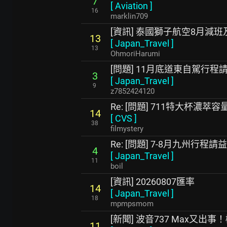
7
[
Aviation
]
16
marklin709
[資訊] 泰國獅子航空8月減
13
[
Japan_Travel
]
13
OhmoriHarumi
[問題] 11月底道東自駕行程
3
[
Japan_Travel
]
9
z7852424120
Re: [問題] 711特大杯濃
14
[
CVS
]
38
filmystery
Re: [問題] 7-8月九州行程請益
4
[
Japan_Travel
]
11
boil
[資訊] 20260807匯率
14
[
Japan_Travel
]
18
mpmpsmom
[新聞] 波音737 Max又出
11