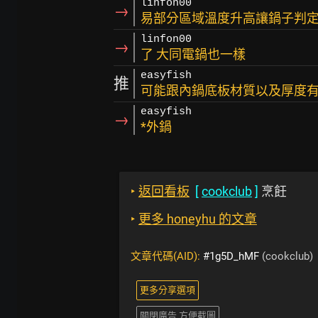
linfon00
→
易部分區域溫度升高讓鍋子判定
linfon00
→
了 大同電鍋也一樣
easyfish
推
可能跟內鍋底板材質以及厚度
easyfish
→
*外鍋
‣
返回看板
[
cookclub
]
烹飪
‣
更多 honeyhu 的文章
文章代碼(AID):
#1g5D_hMF
(cookclub)
更多分享選項
關閉廣告 方便截圖