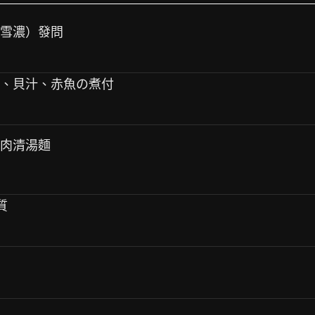
（雪濃）發問
喱、貝汁、赤魚の煮付
牛肉清湯麵
質