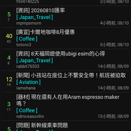
t934140225
2小時前
,
08/10
[資訊] 20260810匯率
5
[
Japan_Travel
]
7
mpmpsmom
4小時前
,
08/10
[廣宣]卡爾地咖啡8月優惠
40
[
Coffee
]
43
totoro3
5小時前
,
08/10
[資訊] 8天福岡遊使用ubigi esim的心得
4
[
Japan_Travel
]
8
rabbit76533
14小時前
,
08/09
[新聞] 小孩站在座位上不繫安全帶！航班被迫取
12
[
Aviation
]
19
iamshana
14小時前
,
08/09
[器材] 現在還有人在用Aram espresso maker
嗎？
3
[
Coffee
]
11
ndmceasonlin
15小時前
,
08/09
[問題] 新幹線乘車問題
5