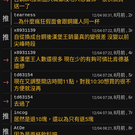
送一了
8月前
, 2
tearness
12/04 00:31,
F
推
...為什麼瘋狂假面會跟鋼鐵人同一杯
8月前
, 3
x8931139
12/04 07:22,
F
推
自從換成台鋼後漢堡王銷量真的變很差 沒變以前
尖峰時段
8月前
, 4
x8931139
12/04 07:22,
F
→
去漢堡王人數還很多 現在少的有夠可憐比肯德基
還慘
8月前
, 5
td63154
12/04 07:28,
F
→
現在又調整開店時間11點，對我10:30想買的很不
方便就沒再
8月前
, 6
td63154
12/04 07:28,
F
→
去過了
8月前
, 7
incog
12/04 07:38,
F
推
居然是退10塊，還以為只有退5塊
8月前
, 8
AtDe
12/04 08:21,
F
推
因為是兩杯飲料吧