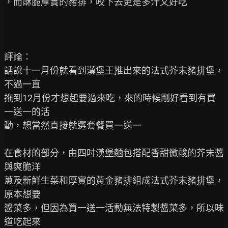
，而酥脆厚實的豬排，咬下去更是多汁又好吃

評論：

話說十一月份就看到漢堡王推出來的法式芥末豬排堡，
不過一直

拖到12月份才想起要過來吃，來的時候剛好看到有買
一送一的活

動，想當然直接就選套餐買一送一

在食材的部分，由四吋漢堡麵包搭配香甜微酸的芥末醬
與爽脆洋

蔥及新鮮生菜和厚實的黃金豬排組成法式芥末豬排堡，
原本想要

醬菜多，但因為買一送一活動無法特製醬菜多，所以味
道吃起來
