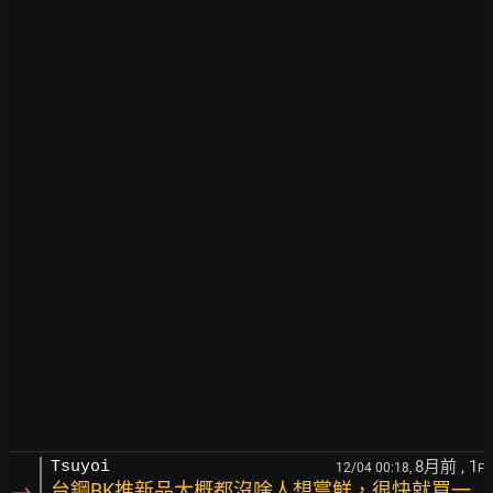
8月前
, 1
Tsuyoi
12/04 00:18,
F
→
台鋼BK推新品大概都沒啥人想嘗鮮，很快就買一