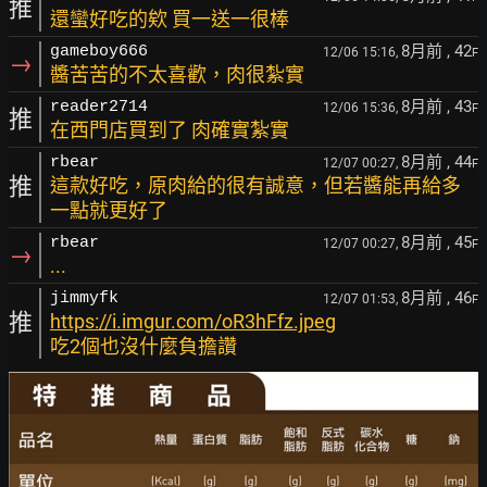
推
還蠻好吃的欸 買一送一很棒
8月前
, 42
gameboy666
12/06 15:16,
F
→
醬苦苦的不太喜歡，肉很紮實
8月前
, 43
reader2714
12/06 15:36,
F
推
在西門店買到了 肉確實紮實
8月前
, 44
rbear
12/07 00:27,
F
推
這款好吃，原肉給的很有誠意，但若醬能再給多
一點就更好了
8月前
, 45
rbear
12/07 00:27,
F
→
...
8月前
, 46
jimmyfk
12/07 01:53,
F
推
https://i.imgur.com/oR3hFfz.jpeg
吃2個也沒什麼負擔讚