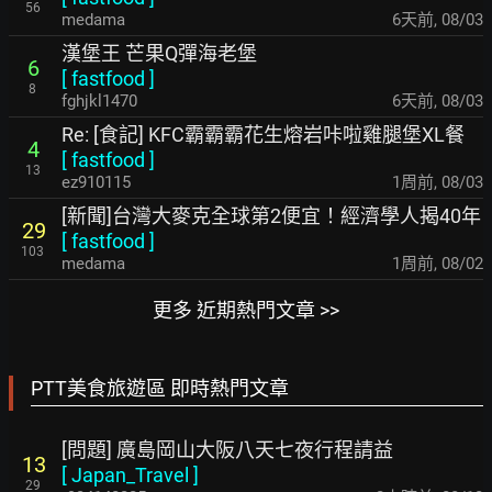
56
medama
6天前
,
08/03
漢堡王 芒果Q彈海老堡
6
[
fastfood
]
8
fghjkl1470
6天前
,
08/03
Re: [食記] KFC霸霸霸花生熔岩咔啦雞腿堡XL餐
4
[
fastfood
]
13
ez910115
1周前
,
08/03
[新聞]台灣大麥克全球第2便宜！經濟學人揭40年
29
[
fastfood
]
103
medama
1周前
,
08/02
更多 近期熱門文章 >>
PTT美食旅遊區 即時熱門文章
[問題] 廣島岡山大阪八天七夜行程請益
13
[
Japan_Travel
]
29