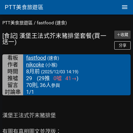
PTT
美食旅遊區
PTT美食旅遊區
/
fastfood (速食)
[食記] 漢堡王法式芥末豬排堡套餐(買一
＋收藏
送一)
分享
看板
fastfood
(速食)
作者
nikcoke
(小猴)
時間
8月前
(2025/12/03 14:19)
推噓
29
(
29
推
0
噓
41
→
)
留言
70則, 36人
參與
討論串
1/1
漢堡王法式芥末豬排堡
