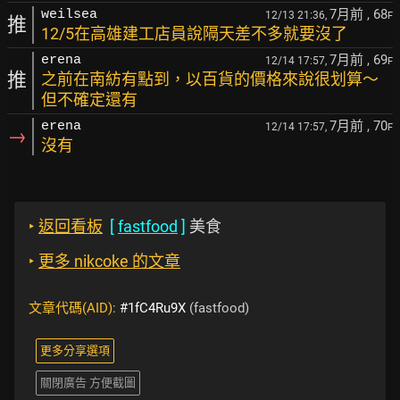
7月前
, 68
weilsea
12/13 21:36,
F
推
12/5在高雄建工店員說隔天差不多就要沒了
7月前
, 69
erena
12/14 17:57,
F
推
之前在南紡有點到，以百貨的價格來說很划算～
但不確定還有
7月前
, 70
erena
12/14 17:57,
F
→
沒有
‣
返回看板
[
fastfood
]
美食
‣
更多 nikcoke 的文章
文章代碼(AID):
#1fC4Ru9X
(fastfood)
更多分享選項
關閉廣告 方便截圖