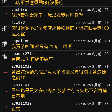
推
此店不供應餐點QQ,沒得吃
8月前
, 27
yashiro
12/04 19:46,
F
→
味道實在太淡了，我以為我在吃鞋墊
8月前
, 28
fcz973
12/04 20:03,
F
推
肉很紮實不是早餐店那種軟軟的，但這個要賣100
還太盤
8月前
, 29
napolion
12/04 20:44,
F
推
我買了四個 都只有210g，呵呵
8月前
, 30
reader2714
12/04 23:40,
F
推
台南成功 官網不給訂
8月前
, 31
a79111010
12/05 07:09,
F
→
會出這活動八成是買太多豬排又賣很爛才會這樣
之前10
8月前
, 32
a79111010
12/05 07:09,
F
→
層牛也是買太多小肉片 豬排庫存清完也不會再補
買不到
8月前
, 33
a79111010
12/05 07:09,
F
→
正常