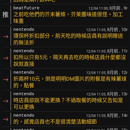
8月前
, 9
beatfuture
12/04 11:00,
F
推
之前吃他們的芥末薯條，芥茉醬味道很怪。加工
味重
8月前
, 10
nentendo
12/04 11:05,
F
→
環保杯折扣部分，前天吃的時候店員有說明贈送
的無法折
8月前
, 11
nentendo
12/04 11:05,
F
→
扣所以只有5元，隔天再去吃的時候店員什麼都沒
說就直接
8月前
, 12
nentendo
12/04 11:05,
F
→
折兩杯10元，倒是明明DM圖片的附餐是有辣薯球
的，點餐
8月前
, 13
nentendo
12/04 11:05,
F
→
時店員卻說不能更換？不過取餐的時候又告知是
可以更換
8月前
, 14
nentendo
12/04 11:05,
F
→
的，感覺店員也不是很清楚活動細節