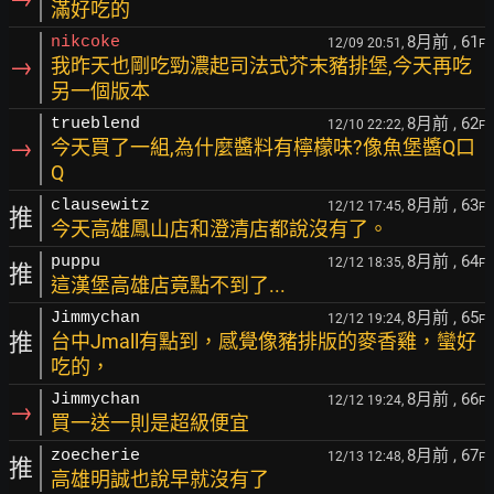
滿好吃的
8月前
, 61
nikcoke
12/09 20:51,
F
→
我昨天也剛吃勁濃起司法式芥末豬排堡,今天再吃
另一個版本
8月前
, 62
trueblend
12/10 22:22,
F
→
今天買了一組,為什麼醬料有檸檬味?像魚堡醬Q口
Q
8月前
, 63
clausewitz
12/12 17:45,
F
推
今天高雄鳳山店和澄清店都說沒有了。
8月前
, 64
puppu
12/12 18:35,
F
推
這漢堡高雄店竟點不到了...
8月前
, 65
Jimmychan
12/12 19:24,
F
推
台中Jmall有點到，感覺像豬排版的麥香雞，蠻好
吃的，
8月前
, 66
Jimmychan
12/12 19:24,
F
→
買一送一則是超級便宜
8月前
, 67
zoecherie
12/13 12:48,
F
推
高雄明誠也說早就沒有了