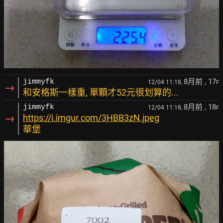
8月前
, 17
jimmyfk
12/04 11:18,
F
→
和安格斯一樣重, 單顆才52元很划算的...
8月前
, 18
jimmyfk
12/04 11:18,
F
→
https://i.imgur.com/3HBB3zN.jpeg
華堡