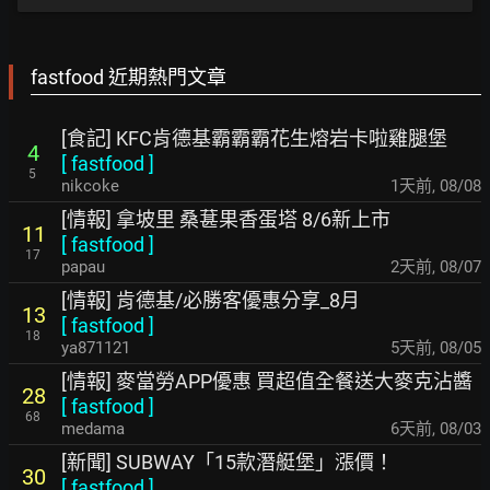
fastfood 近期熱門文章
[食記] KFC肯德基霸霸霸花生熔岩卡啦雞腿堡
4
[
fastfood
]
5
nikcoke
1天前
,
08/08
[情報] 拿坡里 桑葚果香蛋塔 8/6新上市
11
[
fastfood
]
17
papau
2天前
,
08/07
[情報] 肯德基/必勝客優惠分享_8月
13
[
fastfood
]
18
ya871121
5天前
,
08/05
[情報] 麥當勞APP優惠 買超值全餐送大麥克沾醬
28
[
fastfood
]
68
medama
6天前
,
08/03
[新聞] SUBWAY「15款潛艇堡」漲價！
30
[
fastfood
]