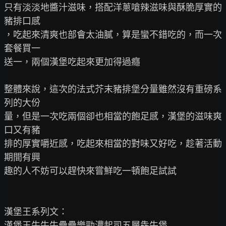
只有淡淡地醬汁滋味，搭配洋蔥嗆辣滋味與酥脆厚實的
豬排口感

，吃起來清爽也部會太油膩，算是蠻不錯吃的，而一次
套餐買一

送一，兩個漢堡吃起來更加得過癮

整體來說，這次的法式芥末豬排堡分量雖然沒有重磅系
列的大份

量，但是一次吃兩個卻也相當的飽足感，漢堡的滋味爽
口又有豬

排的厚實嚼近感，吃起來相當的對味又好吃，趁著活動
期間有興

趣的人不妨可以趕快來嘗鮮吃一頓飽足試試

漢堡王系列文：
