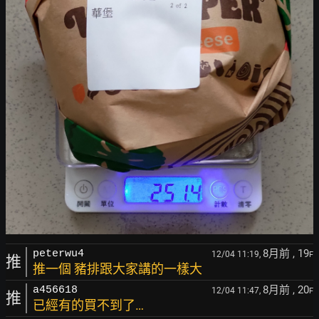
8月前
, 19
peterwu4
12/04 11:19,
F
推
推一個 豬排跟大家講的一樣大
8月前
, 20
a456618
12/04 11:47,
F
推
已經有的買不到了…