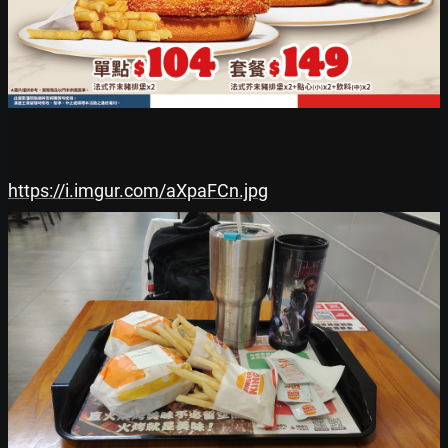
https://i.imgur.com/aXpaFCn.jpg