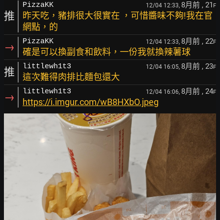
8月前
, 21
PizzaKK
12/04 12:33,
F
推
昨天吃，豬排很大很實在 ，可惜醬味不夠!我在官
網點，的
8月前
, 22
PizzaKK
12/04 12:33,
F
→
確是可以換副食和飲料，一份我就換辣薯球
8月前
, 23
littlewh1t3
12/04 16:05,
F
推
這次難得肉排比麵包還大
8月前
, 24
littlewh1t3
12/04 16:06,
F
→
https://i.imgur.com/wB8HXbO.jpeg