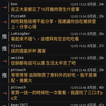
8月前
, 34
bnn
12/05 15:53,
F
→
反正大家都忘了10月豬肉發生什麼事
8月前
, 35
PizzaKK
12/05 15:54,
F
→
純吃鞋墊這裡不能分享，我建議你加在豬排堡
上，分享心得
8月前
, 36
LoKingSer
12/05 17:35,
F
推
看起來不錯ㄟ，這禮拜有空去吃吃看
8月前
, 37
Yjizz
12/05 19:02,
F
推
送的還能折杯 厲害
8月前
, 38
weiike
12/05 19:21,
F
→
促銷都有話可以講 生活太辛苦了吧
8月前
, 39
pttouch
12/05 22:48,
F
推
等等等等 這剛剛買了意料外的好吃，我不是業
配，推薦大
8月前
, 40
pttouch
12/05 22:48,
F
→
家買一送一的時候吃一次看看，我還咬了三口才p
o文
8月前
, 41
bear7977
12/06 14:35,
F