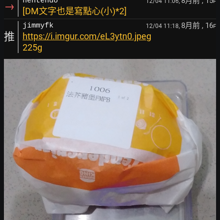
8月前
, 15
nentendo
12/04 11:06,
F
→
[DM文字也是寫點心(小)*2]
8月前
, 16
jimmyfk
12/04 11:18,
F
推
https://i.imgur.com/eL3ytn0.jpeg
225g