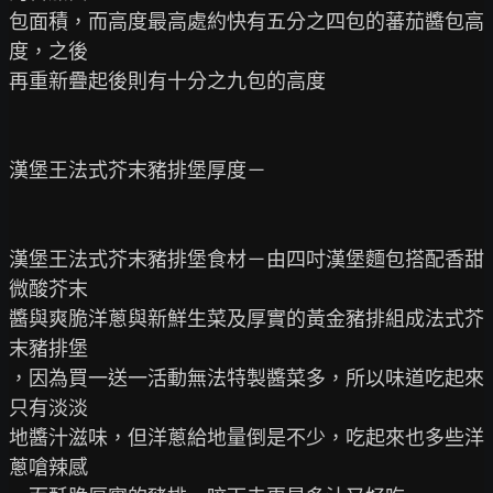
包面積，而高度最高處約快有五分之四包的蕃茄醬包高
度，之後

再重新疊起後則有十分之九包的高度

漢堡王法式芥末豬排堡厚度－

漢堡王法式芥末豬排堡食材－由四吋漢堡麵包搭配香甜
微酸芥末

醬與爽脆洋蔥與新鮮生菜及厚實的黃金豬排組成法式芥
末豬排堡

，因為買一送一活動無法特製醬菜多，所以味道吃起來
只有淡淡

地醬汁滋味，但洋蔥給地量倒是不少，吃起來也多些洋
蔥嗆辣感
