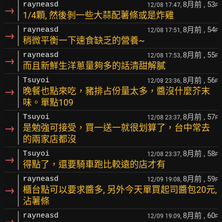
8月前
, 53
rayneasd
12/08 17:47,
F
→
1/4顆, 然後剝一些大蒜配薯條或是炸雞
8月前
, 54
rayneasd
12/08 17:51,
F
→
稍微平衡一下速食缺乏的營養~
8月前
, 55
rayneasd
12/08 17:53,
F
→
而且新鮮生洋蔥量夠多的話清甜解膩
8月前
, 56
Tsuyoi
12/08 23:36,
F
→
晚餐也點來吃，豬排占份量太多，醬沒什麼芥末
味。單點109
8月前
, 57
Tsuyoi
12/08 23:37,
F
→
是勉強可接受，買一送一就很划算了，台中常去
的兩家店都沒
8月前
, 58
Tsuyoi
12/08 23:37,
F
→
得點了，還要騎車跑比較遠的店才有
8月前
, 59
rayneasd
12/09 19:08,
F
→
櫃台點可以要求醬多, 另外今天單買起司醬包20元,
沾薯條
8月前
, 60
rayneasd
12/09 19:09,
F
→