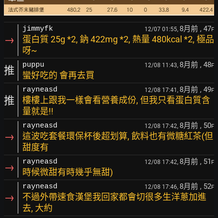
8月前
, 47
jimmyfk
12/07 01:55,
F
→
蛋白質 25g *2, 鈉 422mg *2, 熱量 480kcal *2, 極品
呀~
8月前
, 48
puppu
12/08 11:43,
F
推
蠻好吃的 會再去買
8月前
, 49
rayneasd
12/08 17:41,
F
推
樓樓上跟我一樣會看營養成份, 但我只看蛋白質含
量就是!!
8月前
, 50
rayneasd
12/08 17:42,
F
→
這波吃套餐環保杯後超划算, 飲料也有微糖紅茶(但
甜度有
8月前
, 51
rayneasd
12/08 17:42,
F
→
時候微甜有時幾乎無甜)
8月前
, 52
rayneasd
12/08 17:46,
F
→
不過外帶速食漢堡我回家都會切很多生洋蔥加進
去, 大約