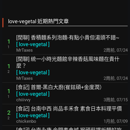
love-vegetal 近期熱門文章
[閒聊] 香積麵系列泡麵-有點小貴但湯頭不錯~
1
[
love-vegetal
]
1
MrTaxes
2周前
,
07/24
[閒聊] 統一小時光麵館辛辣香菇風味麵在貴什
麼？
1
[
love-vegetal
]
2
MrTaxes
2周前
,
07/24
[食記] 首爾-黑白大廚(崔鉉碩+金度潤）
1
[
love-vegetal
]
1
chiiivvy
3周前
,
07/15
[食記] 台南中西 尚品丰禾食 素食日本料理平價
2
[
love-vegetal
]
2
chickenbo
1月前
,
07/09