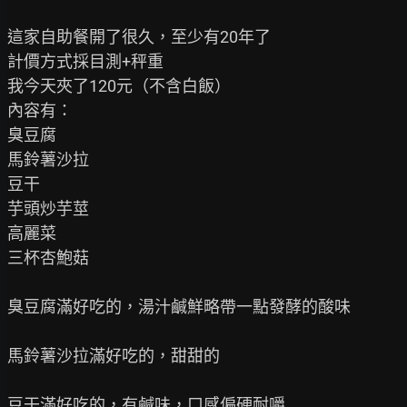
這家自助餐開了很久，至少有20年了

計價方式採目測+秤重

我今天夾了120元（不含白飯）

內容有：

臭豆腐

馬鈴薯沙拉

豆干

芋頭炒芋莖

高麗菜

三杯杏鮑菇

臭豆腐滿好吃的，湯汁鹹鮮略帶一點發酵的酸味

馬鈴薯沙拉滿好吃的，甜甜的

豆干滿好吃的，有鹹味，口感偏硬耐嚼
