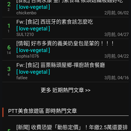
[食記] 台南永康 金門素食城 猴頭菇鐵板麵好吃
2
[
love-vegetal
]
2
chickenbo
2月前
,
06/02
Fw: [食記] 西班牙的素食該怎麼吃
1
[
love-vegetal
]
1
SUL1210
3月前
,
04/27
[情報] 好市多賣的義美奶皇包是葷的！！！
6
[
love-vegetal
]
14
sophia1076
3月前
,
04/22
Fw: [食記] 苗栗縣頭屋鄉-禪廚蔬食餐廳
3
[
love-vegetal
]
4
fatlee
3月前
,
04/16
更多 近期熱門文章 >>
PTT美食旅遊區 即時熱門文章
[新聞] 收費恐變「動態定價」！年繳2.5萬還要排