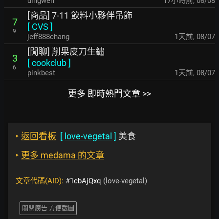
dingwen
17小時前
,
08/08
[商品] 7-11 飲料小夥伴吊飾
7
[
CVS
]
9
jeff888chang
1天前
,
08/07
[閒聊] 削果皮刀生鏽
3
[
cookclub
]
6
pinkbest
1天前
,
08/07
更多 即時熱門文章 >>
‣
返回看板
[
love-vegetal
]
美食
‣
更多 medama 的文章
文章代碼(AID):
#1cbAjQxq
(love-vegetal)
關閉廣告 方便截圖