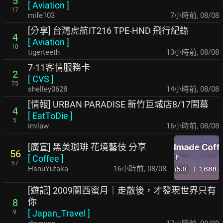
5
[
Aviation
]
17
mife103
7小時前
,
08/08
[分享] 台灣虎航IT216 TPE-HND 飛行紀錄
4
[
Aviation
]
10
tigerteeth
13小時前
,
08/08
7-11客情服務卡
2
[
CVS
]
75
shelley0628
14小時前
,
08/08
[情報] URBAN PARADISE 新竹巨城店8/17開幕
4
[
EatToDie
]
5
invlaw
16小時前
,
08/08
[廣宣] 黑美珈琲 花境藝伎 分享
56
[
Coffee
]
57
HsnuYutaka
16小時前
,
08/08
[遊記] 2009關西蜜月｜走散後，才發現世界只有
你
8
[
Japan_Travel
]
9