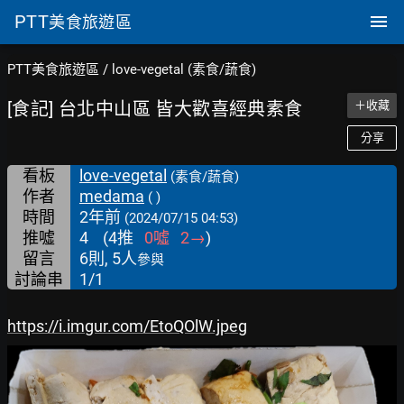
PTT
美食旅遊區
PTT美食旅遊區
/
love-vegetal (素食/蔬食)
[食記] 台北中山區 皆大歡喜經典素食
＋收藏
分享
看板
love-vegetal
(素食/蔬食)
作者
medama
( )
時間
2年前
(2024/07/15 04:53)
推噓
4
(
4
推
0
噓
2
→
)
留言
6則, 5人
參與
討論串
1/1
https://i.imgur.com/EtoQOlW.jpeg