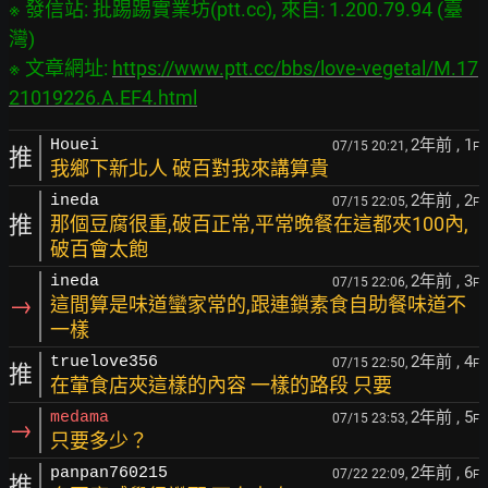
※ 發信站: 批踢踢實業坊(ptt.cc), 來自: 1.200.79.94 (臺
灣)

※ 文章網址: 
https://www.ptt.cc/bbs/love-vegetal/M.17
21019226.A.EF4.html
2年前
, 1
Houei
07/15 20:21,
F
推
我鄉下新北人 破百對我來講算貴
2年前
, 2
ineda
07/15 22:05,
F
推
那個豆腐很重,破百正常,平常晚餐在這都夾100內,
破百會太飽
2年前
, 3
ineda
07/15 22:06,
F
→
這間算是味道蠻家常的,跟連鎖素食自助餐味道不
一樣
2年前
, 4
truelove356
07/15 22:50,
F
推
在葷食店夾這樣的內容 一樣的路段 只要
2年前
, 5
medama
07/15 23:53,
F
→
只要多少？
2年前
, 6
panpan760215
07/22 22:09,
F
推