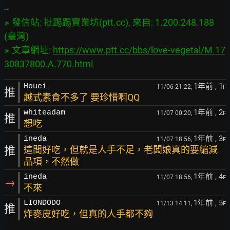
※ 發信站: 批踢踢實業坊(ptt.cc), 來自: 1.200.248.188 
(臺灣)

※ 文章網址: 
https://www.ptt.cc/bbs/love-vegetal/M.17
30837800.A.770.html
1年前
, 1
Houei
11/06 21:22,
F
推
越式素食不多了 要珍惜啊QQ
1年前
, 2
whiteadam
11/07 00:20,
F
推
想吃
1年前
, 3
ineda
11/07 18:56,
F
推
這間好吃，但就是人手不足，老闆娘真的要縮減
品項，不然做
1年前
, 4
ineda
11/07 18:56,
F
→
不來
1年前
, 5
LIONDODO
11/13 14:11,
F
推
炸麥皮好吃，但真的人手都不夠