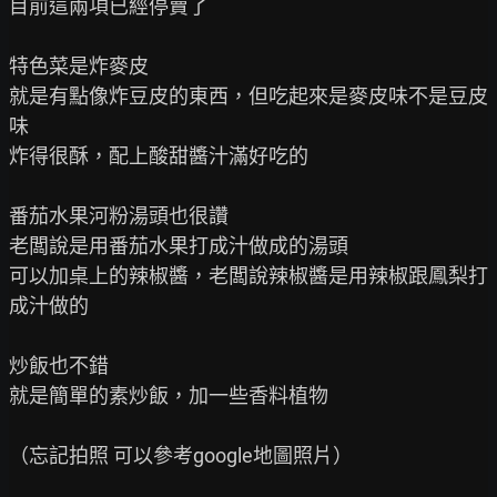
目前這兩項已經停賣了

特色菜是炸麥皮

就是有點像炸豆皮的東西，但吃起來是麥皮味不是豆皮
味

炸得很酥，配上酸甜醬汁滿好吃的

番茄水果河粉湯頭也很讚

老闆說是用番茄水果打成汁做成的湯頭

可以加桌上的辣椒醬，老闆說辣椒醬是用辣椒跟鳳梨打
成汁做的

炒飯也不錯

就是簡單的素炒飯，加一些香料植物

（忘記拍照 可以參考google地圖照片）
