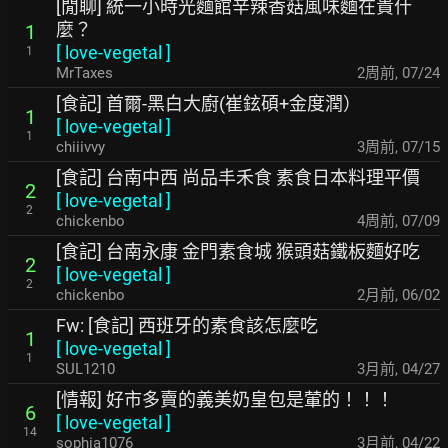
[閒聊] 統一小時光麵館辛辣香菇風味麵在貴什
麼？
1
[
love-vegetal
]
1
MrTaxes
2周前
,
07/24
[食記] 首爾-黑白大廚(崔鉉碩+金度潤）
1
[
love-vegetal
]
1
chiiivvy
3周前
,
07/15
[食記] 台南中西 尚品丰禾食 素食日本料理平價
2
[
love-vegetal
]
2
chickenbo
4周前
,
07/09
[食記] 台南永康 金門素食城 猴頭菇鐵板麵好吃
2
[
love-vegetal
]
2
chickenbo
2月前
,
06/02
Fw: [食記] 西班牙的素食該怎麼吃
1
[
love-vegetal
]
1
SUL1210
3月前
,
04/27
[情報] 好市多賣的義美奶皇包是葷的！！！
6
[
love-vegetal
]
14
sophia1076
3月前
,
04/22