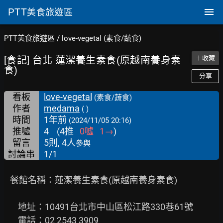
PTT
美食旅遊區
PTT美食旅遊區
/
love-vegetal (素食/蔬食)
[食記] 台北 蓮潔養生素食(原越南養身素
＋收藏
食)
分享
看板
love-vegetal
(素食/蔬食)
作者
medama
( )
時間
1年前
(2024/11/05 20:16)
推噓
4
(
4
推
0
噓
1
→
)
留言
5則, 4人
參與
討論串
1/1
   餐館名稱：蓮潔養生素食(原越南養身素食)

       地址：10491台北市中山區松江路330巷61號

       電話：02 2543 3909
