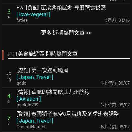
Fw: [食記] 苗栗縣頭屋鄉-禪廚蔬食餐廳
3
[
love-vegetal
]
4
fatlee
3月前
,
04/16
更多 近期熱門文章 >>
PTT美食旅遊區 即時熱門文章
[遊記] 第一次遇到颱風
-8
[
Japan_Travel
]
10
qadc
1小時前
,
08/07
[情報] 華航即將開航北九州航線
4
[
Aviation
]
5
marklin709
1小時前
,
08/07
[資訊] 泰國獅子航空8月減班及冬季班表調整
7
[
Japan_Travel
]
7
OhmoriHarumi
5小時前
,
08/07