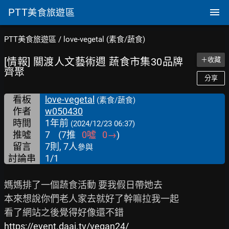
PTT
美食旅遊區
PTT美食旅遊區
/
love-vegetal (素食/蔬食)
[情報] 關渡人文藝術週 蔬食市集30品牌
＋收藏
齊聚
分享
看板
love-vegetal
(素食/蔬食)
作者
w050430
時間
1年前
(2024/12/23 06:37)
推噓
7
(
7
推
0
噓
0
→
)
留言
7則, 7人
參與
討論串
1/1
媽媽排了一個蔬食活動 要我假日帶她去

本來想說你們老人家去就好了幹嘛拉我一起

https://event.daai.tv/vegan24/