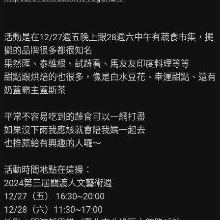
活動是在12/27週五晚上跟28週六中午有蔬食市集，擺
攤的品牌很多都很知名

果然匯、泰維根、試蔬看、馬友友印度料理等等

甜點跟烘焙的也很多，像是白水豆花、幸運甜點、還有
奶蓋霸主蓋斯茶

平常不容易吃到的蔬食可以一網打盡

如果沒下雨我應該就會陪我媽一起去

也推薦給有興趣的人囉～

活動時間地點在這邊：

2024第三屆關渡人文藝術週

12/27（五） 16:30~20:00

12/28（六）11:30~17:00
