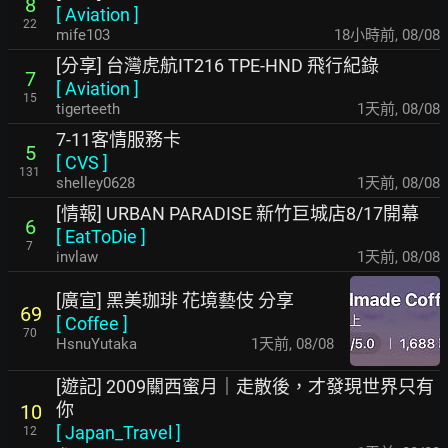
8
[
Aviation
]
22
mife103
18小時前
,
08/08
[分享] 台灣虎航IT216 TPE-HND 飛行紀錄
7
[
Aviation
]
15
tigerteeth
1天前
,
08/08
7-11客情服務卡
5
[
CVS
]
131
shelley0628
1天前
,
08/08
[情報] URBAN PARADISE 新竹巨城店8/17開幕
6
[
EatToDie
]
7
invlaw
1天前
,
08/08
[廣宣] 黑美珈琲 花境藝伎 分享
69
[
Coffee
]
70
HsnuYutaka
1天前
,
08/08
[遊記] 2009關西蜜月｜走散後，才發現世界只有
你
10
[
Japan_Travel
]
12