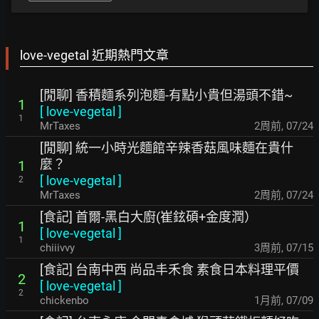
love-vegetal 近期熱門文章
[閒聊] 香積麵系列泡麵-有點小貴但湯頭不錯~
1
[
love-vegetal
]
1
MrTaxes
2周前
,
07/24
[閒聊] 統一小時光麵館辛辣香菇風味麵在貴什
麼？
1
[
love-vegetal
]
2
MrTaxes
2周前
,
07/24
[食記] 首爾-黑白大廚(崔鉉碩+金度潤）
1
[
love-vegetal
]
1
chiiivvy
3周前
,
07/15
[食記] 台南中西 尚品丰禾食 素食日本料理平價
2
[
love-vegetal
]
2
chickenbo
1月前
,
07/09