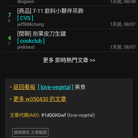
dingwen
1天前
,
08/08
[商品] 7-11 飲料小夥伴吊飾
7
[
CVS
]
9
jeff888chang
1天前
,
08/07
[閒聊] 削果皮刀生鏽
4
[
cookclub
]
7
pinkbest
1天前
,
08/07
更多 即時熱門文章 >>
‣
返回看板
[
love-vegetal
]
美食
‣
更多 w050430 的文章
文章代碼(AID):
#1dQGKGwf
(love-vegetal)
關閉廣告 方便截圖