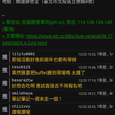
地點：關渡靜思堂（臺北市北投區立德路8號）

※ 發信站: 批踢踢實業坊(ptt.cc), 來自: 114.136.134.149 
(臺灣)

※ 文章網址: 
https://www.ptt.cc/bbs/love-vegetal/M.17
34935824.A.EA9.html
1年前
, 1
lilylu0901
12/23 15:25,
F
推
那個活動好像前兩年也都有舉辦
1年前
, 2
tess6123
12/23 16:46,
F
推
果然匯要把buffet搬到現場嗎 太讚了
1年前
, 3
basara2tw
12/23 17:19,
F
推
好想去吃啊 應該直接去不用報名吧
1年前
, 4
smilehaya
12/23 18:27,
F
推
筆記筆記～週末走一個！
1年前
, 5
chiiivvy
12/23 20:53,
F
推
讚喔讚喔