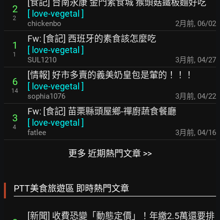
[食記] 台南永康 金門素食城 猴頭菇鐵板麵好吃
2
[
love-vegetal
]
2
chickenbo
2月前
,
06/02
Fw: [食記] 西班牙的素食該怎麼吃
1
[
love-vegetal
]
1
SUL1210
3月前
,
04/27
[情報] 好市多賣的義美奶皇包是葷的！！！
6
[
love-vegetal
]
14
sophia1076
3月前
,
04/22
Fw: [食記] 苗栗縣頭屋鄉-禪廚蔬食餐廳
3
[
love-vegetal
]
4
fatlee
3月前
,
04/16
更多 近期熱門文章 >>
PTT美食旅遊區 即時熱門文章
[新聞] 收費恐變「動態定價」！年繳2.5萬還要排