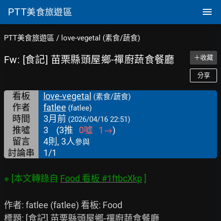
PTT
美食旅遊區
PTT美食旅遊區
/
love-vegetal (素食/蔬食)
Fw: [食記] 苗栗縣頭屋鄉-禪廚蔬食餐廳
＋收藏
分享
看板
love-vegetal
(素食/蔬食)
作者
fatlee
(fatlee)
時間
3月前
(2026/04/16 22:51)
推噓
3
(
3
推
0
噓
1
→
)
留言
4則, 3人
參與
討論串
1/1
※ [本文轉錄自 
Food 看板 #1ftbcXkp
作者: fatlee (fatlee) 看板: Food

標題: [食記] 苗栗縣頭屋鄉-禪廚蔬食餐廳
