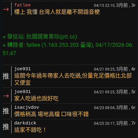
3月前
, 3
fatlee
04/15 22:10,
F
→
樓上 我懂 台灣人就是離不開諧音梗
※ 發信站: 批踢踢實業坊(ptt.cc)

※ 轉錄者: fatlee (1.163.253.203 臺灣), 04/17/2026 06:
3月前
, 4
joe931
04/21 09:25,
F
推
這間今年過年帶家人去吃過,份量充足價格比北部
又便宜
3月前
, 5
joe931
04/21 09:25,
F
→
家人吃過也說好吃
3月前
, 6
isacjvdov
04/23 08:04,
F
推
價格稍高 場地高檔 口味很不錯
3月前
, 7
darkdick
04/25 20:17,
F
推
這家不錯吃！