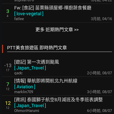
sophia1076
3月前
,
04/22
Fw: [食記] 苗栗縣頭屋鄉-禪廚蔬食餐廳
3
[
love-vegetal
]
4
fatlee
3月前
,
04/16
更多 近期熱門文章 >>
PTT美食旅遊區 即時熱門文章
[遊記] 第一次遇到颱風
-13
[
Japan_Travel
]
17
qadc
2小時前
,
08/07
[情報] 華航即將開航北九州航線
7
[
Aviation
]
12
marklin709
3小時前
,
08/07
[資訊] 泰國獅子航空8月減班及冬季班表調整
12
[
Japan_Travel
]
12
OhmoriHarumi
6小時前
,
08/07