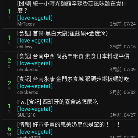
[閒聊] 統一小時光麵館辛辣香菇風味麵在貴什
麼？
1
[
love-vegetal
]
1
MrTaxes
2周前
,
07/24
[食記] 首爾-黑白大廚(崔鉉碩+金度潤）
1
[
love-vegetal
]
1
chiiivvy
3周前
,
07/15
[食記] 台南中西 尚品丰禾食 素食日本料理平價
2
[
love-vegetal
]
2
chickenbo
4周前
,
07/09
[食記] 台南永康 金門素食城 猴頭菇鐵板麵好吃
2
[
love-vegetal
]
2
chickenbo
2月前
,
06/02
Fw: [食記] 西班牙的素食該怎麼吃
1
[
love-vegetal
]
1
SUL1210
3月前
,
04/27
[情報] 好市多賣的義美奶皇包是葷的！！！
6
[
love-vegetal
]
14