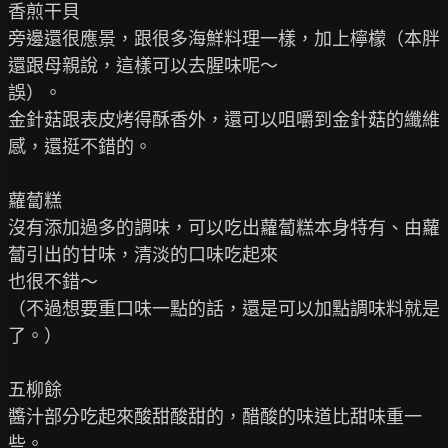
香煎干貝

旁邊還很應景，跟很多海鮮料理一樣，加上檸檬（本胖
還跟母親說，這樣可以去腥味呢～

誤）。

金針菇跟表皮烤得酥香外，還可以咀嚼到金針菇的纖維
感，還挺不錯的。

蘿蔔糕

沒有添加過多的調味，可以吃出蘿蔔糕本身特有、由蘿
蔔引出的甘味，清淡的口味吃起來

也很不錯～

（不過想要重口味一點的話，還是可以加點調味料就是
了。）

五柳餘

醬汁部分吃起來酸甜酸甜的，醋酸的味道比甜味重一
些。
