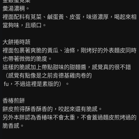
金銀蛋莧菜

羹湯濃稠。

裡面配料有莧菜、鹹蛋黃、皮蛋，味道濃厚，喝起來相
當夠味，且順口。

大餅捲時蔬

裡面包裹著爽脆的黃瓜、油條，剛烤好的外表麵皮同時
也帶著微微的脆度。

這樣的脆感加上帶點甜味的甜麵醬，感覺真的很不錯
（感覺有點像是之前肯德基雞肉卷的

 fu，不過這裡是素版的）。

香椿煎餅

餅皮煎得酥香酥香的，咬起來還有脆感。

另外本胖認為香椿味不會太重，不會蓋過麵皮煎烤過的
脆香感。
