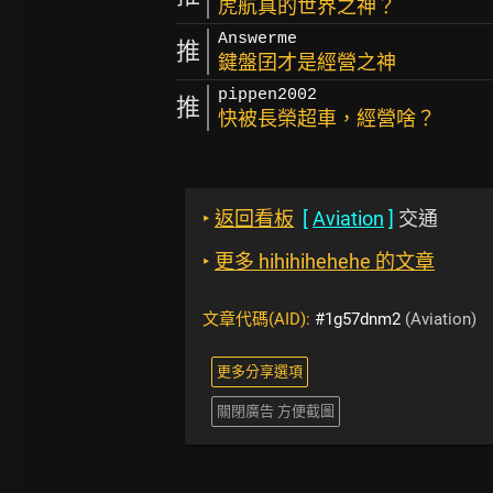
虎航真的世界之神？
Answerme
推
鍵盤囝才是經營之神
pippen2002
推
快被長榮超車，經營啥？
‣
返回看板
[
Aviation
]
交通
‣
更多 hihihihehehe 的文章
文章代碼(AID):
#1g57dnm2
(Aviation)
更多分享選項
關閉廣告 方便截圖