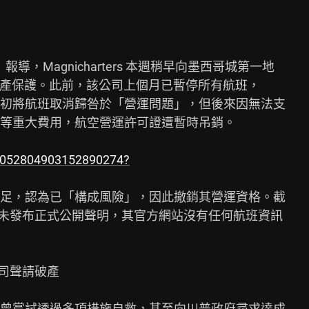
報導，Magnicharters 本週稍早向墨西哥城第一地

urt）聲請破產保護。此前，該公司上個月已暫停所有航班，

初將航班取消歸咎於「營運問題」，但後來因無法支

等重大費用，航空營運許可證遭暫時吊銷。

/2052804903152890274?
足，認為已「構成風險」，因此撤銷其營運資格。截

ers 尚未發布正式公開聲明，其官方網站沒有任何航班資訊

司聲請破產

曾嘗試透過多項措施自救，甚至向川普政府尋求達成
