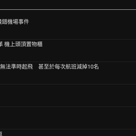
2飛錯機場事件
變革 機上頭頂置物櫃
班無法準時起飛 甚至於每次航班減掉10名
車