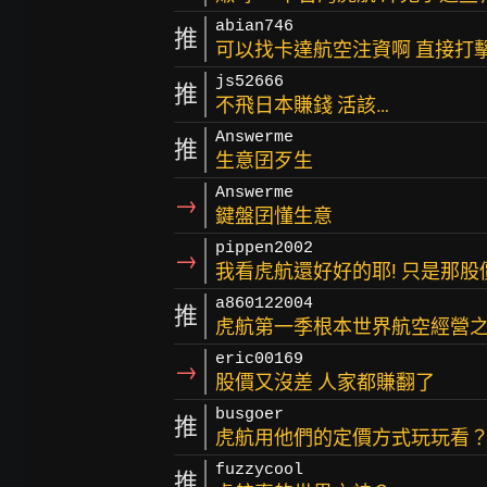
abian746
推
可以找卡達航空注資啊 直接打
js52666
推
不飛日本賺錢 活該…
Answerme
推
生意囝歹生
Answerme
→
鍵盤囝懂生意
pippen2002
→
我看虎航還好好的耶! 只是那股
a860122004
推
虎航第一季根本世界航空經營
eric00169
→
股價又沒差 人家都賺翻了
busgoer
推
虎航用他們的定價方式玩玩看
fuzzycool
推