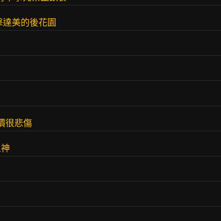
擊達美的後花園
價很悲傷
之神
？