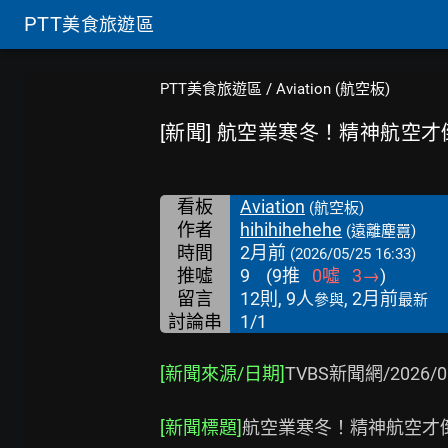
PTT
美食旅遊區
PTT美食旅遊區
/
Aviation (航空板)
[新聞] 航空業寒冬！精神航空
看板
Aviation
(航空板)
作者
hihihihehehe
(遠離塵囂)
時間
2月前
(2026/05/25 16:33)
推噓
9
(
9
推
0
噓
3
→
)
留言
12則, 9人
, 2月前
參與
最新
討論串
1/1
[新聞來源/日期]
TVBS新聞網/2026/05
[新聞標題]
航空業寒冬！精神航空才倒