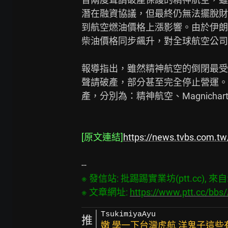
潛在融資協議，但最終仍無法擺脫財
到航空燃油價格上漲影響。由於伊朗
柴油價格同步飆升，對全球航空公司
報導指出，雖然精神航空的倒閉最受
聲請破產，部分甚至完全停止營運。統
產，分別為：精神航空、Magnicharters、Sta
[原文連結]
https://news.tvbs.com.t
※ 發信站: 批踢踢實業坊(ptt.cc), 來自: 1
※ 文章網址: 
https://www.ptt.cc/bbs
TsukimiyaAyu
推
嫩 學一下台灣虎航 洋鬼子這