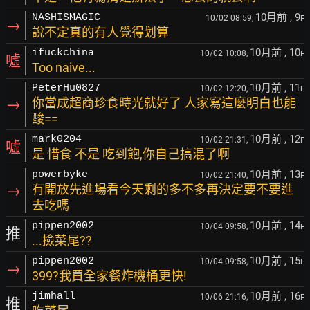
10月前
, 9
NASHISMAGIC
10/02 08:59,
F
→
說不定真的有人覺得划算
10月前
, 10
ifuckchina
10/02 10:08,
F
噓
Too naive...
10月前
, 11
PeterHu0827
10/02 12:20,
F
→
你當成超商珍食時光就好了 人家寫這麼明白也能
酸==
10月前
, 12
mark0204
10/02 21:31,
F
噓
是 惜食 不是 吃到飽,你自己搞混了啊
10月前
, 13
powerbyke
10/02 21:40,
F
→
有開放先進場看今天剩的多不多再決定要不要進
去吃嗎
10月前
, 14
pippen2002
10/04 09:58,
F
推
...撿菜尾??
10月前
, 15
pippen2002
10/04 09:58,
F
→
399?我買全家餐炸機桶更快!
10月前
, 16
jimhall
10/06 21:16,
F
推