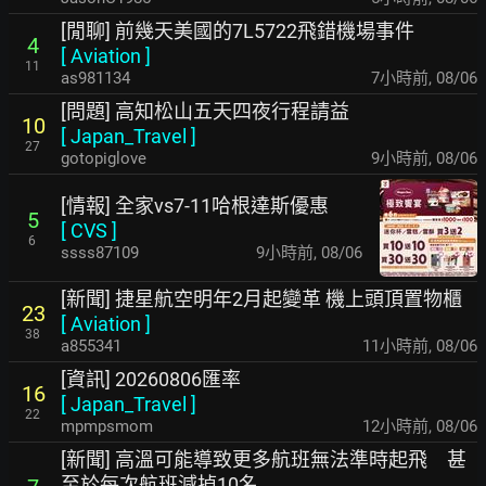
[閒聊] 前幾天美國的7L5722飛錯機場事件
4
[
Aviation
]
11
as981134
7小時前
,
08/06
[問題] 高知松山五天四夜行程請益
10
[
Japan_Travel
]
27
gotopiglove
9小時前
,
08/06
[情報] 全家vs7-11哈根達斯優惠
5
[
CVS
]
6
ssss87109
9小時前
,
08/06
[新聞] 捷星航空明年2月起變革 機上頭頂置物櫃
23
[
Aviation
]
38
a855341
11小時前
,
08/06
[資訊] 20260806匯率
16
[
Japan_Travel
]
22
mpmpsmom
12小時前
,
08/06
[新聞] 高溫可能導致更多航班無法準時起飛 甚
至於每次航班減掉10名