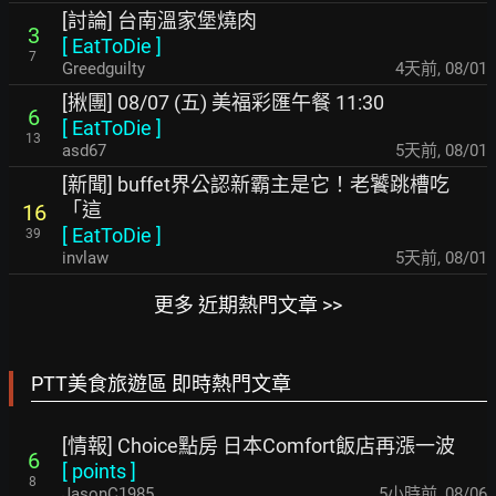
[討論] 台南溫家堡燒肉
3
[
EatToDie
]
7
Greedguilty
4天前
,
08/01
[揪團] 08/07 (五) 美福彩匯午餐 11:30
6
[
EatToDie
]
13
asd67
5天前
,
08/01
[新聞] buffet界公認新霸主是它！老饕跳槽吃
「這
16
[
EatToDie
]
39
invlaw
5天前
,
08/01
更多 近期熱門文章 >>
PTT美食旅遊區 即時熱門文章
[情報] Choice點房 日本Comfort飯店再漲一波
6
[
points
]
8
JasonC1985
5小時前
,
08/06