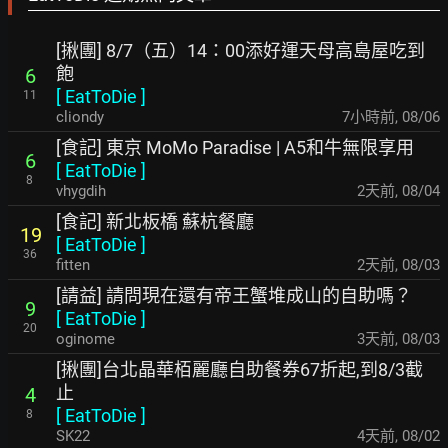
[揪團] 8/7（五）14：00添好運天母高島屋吃到
飽
6
[
EatToDie
]
11
cliondy
7小時前
,
08/06
[食記] 東京 MoMo Paradise | A5和牛無限享用
6
[
EatToDie
]
8
vhygdih
2天前
,
08/04
[食記] 新北板橋 蘇杭餐廳
19
[
EatToDie
]
36
fitten
2天前
,
08/03
[請益] 請問現在還有帝王蟹堆成山的自助嗎？
9
[
EatToDie
]
20
oginome
3天前
,
08/03
[揪團]台北晶華栢麗廳自助餐券67折起,到8/3截
止
4
[
EatToDie
]
8
SK22
4天前
,
08/02