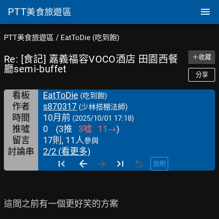
PTT
美食旅遊區
PTT美食旅遊區
/
EatToDie (吃到飽)
Re: [食記] 嘉義福容VOCO酒店 田園西餐
＋收藏
廳semi-buffet
分享
看板
EatToDie
(吃到飽)
作者
s870317
(少林搭棚法師)
時間
10月前
(2025/10/01 17:18)
推噓
0
(
3
推
3
噓
11
→
)
留言
17則, 11人
參與
討論串
2/2 (看更多)
說明
這間之前有一個更好笑的方案
