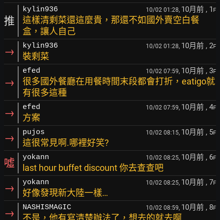
10月前
, 1
kylin936
10/02 01:28,
F
推
這樣清剩菜還這麼貴，那還不如國外賣空白餐
盒，讓人自己
10月前
, 2
kylin936
10/02 01:28,
F
→
裝剩菜
10月前
, 3
efed
10/02 07:59,
F
→
很多國外餐廳在用餐時間末段都會打折，eatigo就
有很多這種
10月前
, 4
efed
10/02 07:59,
F
→
方案
10月前
, 5
pujos
10/02 08:15,
F
→
這很常見啊.哪裡好笑?
10月前
, 6
yokann
10/02 08:25,
F
噓
last hour buffet discount 你去查查吧
10月前
, 7
yokann
10/02 08:25,
F
→
好像發現新大陸一樣…
10月前
, 8
NASHISMAGIC
10/02 08:59,
F
→
不是，他有寫清楚辦法了，想去的就去啊