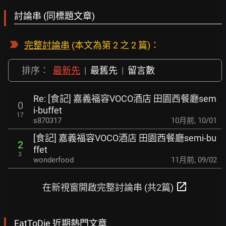
討論串 (同標題文章)
完整討論串
(本文為第 2 之 2 篇)：
排序：
最新先
|
最舊先
|
留言數
Re: [食記] 嘉義福容VOCO酒店 田園西餐廳sem
0
i-buffet
17
s870317
10月前
,
10/01
[食記] 嘉義福容VOCO酒店 田園西餐廳semi-bu
2
ffet
3
wonderfood
11月前
,
09/02
open_in_new
在新視窗開啟完整討論串 (共2篇)
EatToDie 近期熱門文章