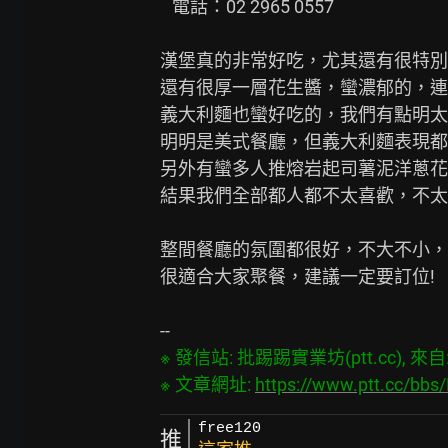
   電話：02 2965 0557

漢堡真的非常好吃，尤其還有很特別
還有很厚一層花生醬，蠻濃郁的，連
義大利麵也蠻好吃的，我們有點明太
明明是美式餐廳，但義大利麵表現都
另外有蠻多人推熔岩起司薯泥洋蔥花
結果我們全部都人都不太喜歡，不太
整間餐廳的氛圍都很好，不大不小，
很適合大家聚餐，建議一定要訂位!

※ 發信站: 批踢踢實業坊(ptt.cc), 來自: 1
※ 文章網址: 
https://www.ptt.cc/bb
free120
推