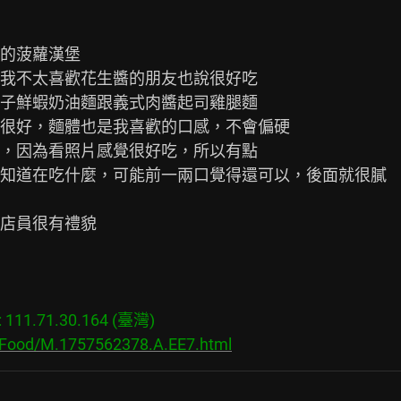
的菠蘿漢堡

我不太喜歡花生醬的朋友也說很好吃

子鮮蝦奶油麵跟義式肉醬起司雞腿麵

很好，麵體也是我喜歡的口感，不會偏硬

，因為看照片感覺很好吃，所以有點

知道在吃什麼，可能前一兩口覺得還可以，後面就很膩

店員很有禮貌

11.71.30.164 (臺灣)

s/Food/M.1757562378.A.EE7.html