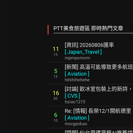
PTT美食旅遊區 即時熱門文章
[資訊] 20260806匯率
11
[
Japan_Travel
]
15
mpmpsmom
[新聞] 高溫可能導致更多航
5
[
Aviation
]
13
hihihihehehe
[討論] 飲冰室包裝上的新詩
16
[
CVS
]
30
hsiao1215
Re: [情報] 長榮12/1開航德里
6
[
Aviation
]
10
morgankao
[問題] 仙台周遭賞楓AI推薦