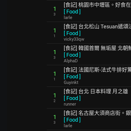
[食記] 桃園市中壢區。好食
1
[
Food
]
3
larle
[食記] 台北松山 Tesuan遞
1
[
Food
]
1
vicky33qw
[食記] 韓國首爾 無垢屋 北
1
[
Food
]
3
AlphaD
[食記] 法國尼斯-法式牛排好驚奇-
1
[
Food
]
1
Guyinkt
[食記] 台北 日本料理 月之雄
1
[
Food
]
2
runner
[食記] 名古屋大須商店街。
1
[
Food
]
3
larle