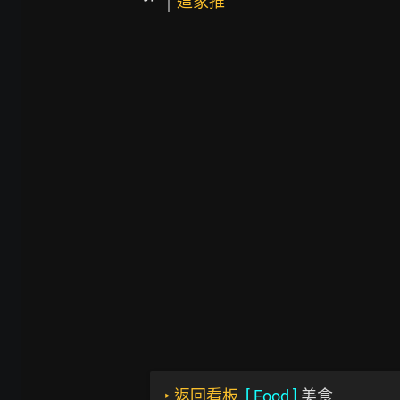
這家推
‣
返回看板
[
Food
]
美食