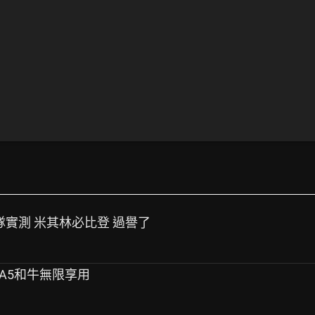
排隊實測 米其林必比登 過譽了
e | A5和牛無限享用