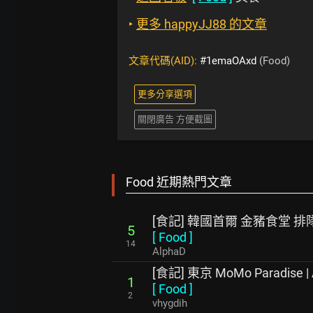
‣
更多 happyJJ88 的文章
文章代碼(AID):
#1emaOAxd
(Food)
更多分享選項
關閉廣告 方便截圖
Food 近期熱門文章
[食記] 韓國首爾 金豬食堂 
5
[
Food
]
14
AlphaD
[食記] 東京 MoMo Paradis
1
[
Food
]
2
vhygdih