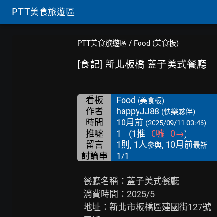
PTT
美食旅遊區
PTT美食旅遊區
/
Food (美食板)
[食記] 新北板橋 蓋子美式餐廳
看板
Food
(美食板)
作者
happyJJ88
(快樂夥伴)
時間
10月前
(2025/09/11 03:46)
推噓
1
(
1
推
0
噓
0
→
)
留言
1則, 1人
, 10月前
參與
最新
討論串
1/1
   餐廳名稱：蓋子美式餐廳

   消費時間：2025/5

   地址：新北市板橋區建國街127號
