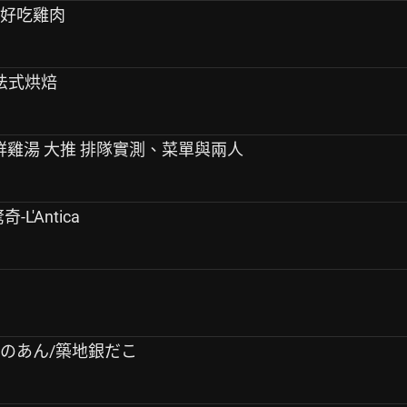
在好吃雞肉
頌法式烘焙
朝鮮雞湯 大推 排隊實測、菜單與兩人
L'Antica
銀のあん/築地銀だこ