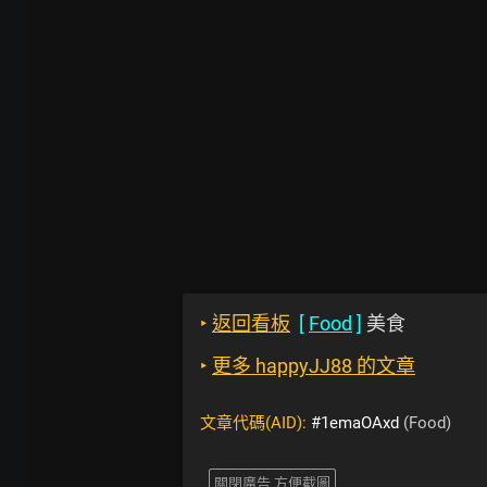
‣
返回看板
[
Food
]
美食
‣
更多 happyJJ88 的文章
文章代碼(AID):
#1emaOAxd
(Food)
關閉廣告 方便截圖