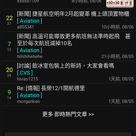
ssss87109
8小時前
,
08/06
[新聞] 捷星航空明年2月起變革 機上頭頂置物櫃
22
[
Aviation
]
37
a855341
10小時前
,
08/06
[新聞] 高溫可能導致更多航班無法準時起飛 甚
至於每次航班減掉10名
7
[
Aviation
]
15
hihihihehehe
21小時前
,
08/05
[討論] 飲冰室包裝上的新詩，大家會看嗎
20
[
CVS
]
39
hsiao1215
1天前
,
08/05
Re: [情報] 長榮12/1開航德里
9
[
Aviation
]
14
morgankao
1天前
,
08/05
更多 即時熱門文章 >>