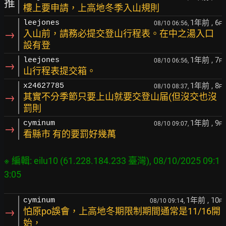
推
樓上要申請，上高地冬季入山規則
1年前
, 6
leejones
08/10 06:56,
F
→
入山前，請務必提交登山行程表。在中之湯入口
設有登
1年前
, 7
leejones
08/10 06:56,
F
→
山行程表提交箱。
1年前
, 8
x24627785
08/10 08:37,
F
→
其實不分季節只要上山就要交登山届(但沒交也沒
罰則
1年前
, 9
cyminum
08/10 09:07,
F
→
看縣市 有的要罰好幾萬
※ 編輯: eilu10 (61.228.184.233 臺灣), 08/10/2025 09:1
1年前
, 10
cyminum
08/10 09:14,
F
→
怕原po誤會，上高地冬期限制期間通常是11/16開
始，