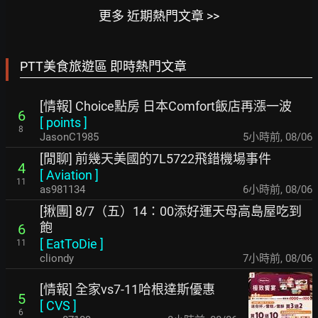
更多 近期熱門文章 >>
PTT美食旅遊區 即時熱門文章
[情報] Choice點房 日本Comfort飯店再漲一波
6
[
points
]
8
JasonC1985
5小時前
,
08/06
[閒聊] 前幾天美國的7L5722飛錯機場事件
4
[
Aviation
]
11
as981134
6小時前
,
08/06
[揪團] 8/7（五）14：00添好運天母高島屋吃到
飽
6
[
EatToDie
]
11
cliondy
7小時前
,
08/06
[情報] 全家vs7-11哈根達斯優惠
5
[
CVS
]
6