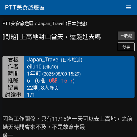
PTT
美食旅遊區
PTT美食旅遊區
/
Japan_Travel (日本旅遊)
[問題] 上高地封山當天，還能進去嗎
＋收藏
分享
看板
Japan_Travel
(日本旅遊)
作者
eilu10
(eilu10)
時間
1年前
(2025/08/09 15:29)
推噓
6
(
6
推
0
噓
16
→
)
留言
22則, 8人
參與
討論串
1/1
因為工作關係，只有11/15這一天可以去上高地，之前
幾天時間會來不及，不是故意卡最

後一
