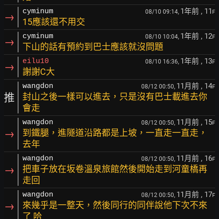
1年前
, 11
cyminum
08/10 09:14,
F
→
15應該還不用交
1年前
, 12
cyminum
08/10 10:04,
F
→
下山的話有預約到巴士應該就沒問題
1年前
, 13
eilu10
08/10 16:36,
F
→
謝謝C大
11月前
, 14
wangdon
08/12 00:50,
F
推
封山之後一樣可以進去，只是沒有巴士載進去你
會走
11月前
, 15
wangdon
08/12 00:50,
F
→
到鐵腿，進隧道沿路都是上坡，一直走一直走，
去年
11月前
, 16
wangdon
08/12 00:50,
F
→
把車子放在坂卷溫泉旅館然後開始走到河童橋再
走回
11月前
, 17
wangdon
08/12 00:50,
F
→
來幾乎是一整天，然後同行的同伴說他下次不來
了 哈