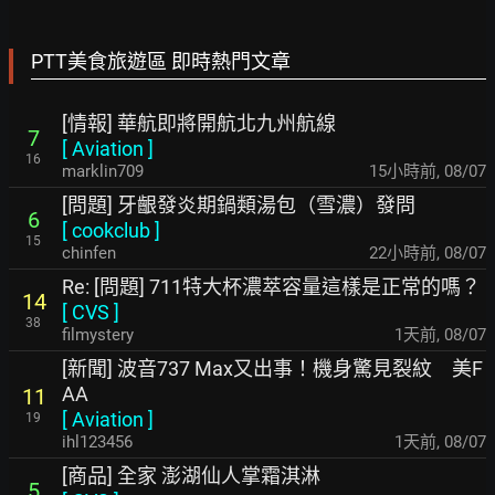
PTT美食旅遊區 即時熱門文章
[情報] 華航即將開航北九州航線
7
[
Aviation
]
16
marklin709
15小時前
,
08/07
[問題] 牙齦發炎期鍋類湯包（雪濃）發問
6
[
cookclub
]
15
chinfen
22小時前
,
08/07
Re: [問題] 711特大杯濃萃容量這樣是正常的嗎？
14
[
CVS
]
38
filmystery
1天前
,
08/07
[新聞] 波音737 Max又出事！機身驚見裂紋 美F
AA
11
[
Aviation
]
19
ihl123456
1天前
,
08/07
[商品] 全家 澎湖仙人掌霜淇淋
5