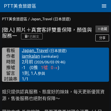
PTT
美食旅遊區
PTT美食旅遊區
/
Japan_Travel (日本旅遊)
[徵人] 照片＋真實客評雙重保障，顏值與
＋收藏
服務一
已刪文
分享
看板
Japan_Travel
(日本旅遊)
作者
iamkalan
(iamkalan)
時間
2月前
(2026/06/03 09:46)
推噓
-1
(
0
推
1
噓
0
→
)
留言
1則, 1人
參與
討論串
1/1
姐只提供認真服務、態度好的妹妹，每天更新優質資
源，售後服務也絕對有保障～
