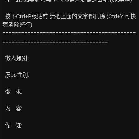
  按下Ctrl+P張貼前 請把上面的文字都刪除 (Ctrl+Y 可快
速消除整行)

===========================================
==================================

  徵人類別:

  原po性別:

  徵    求:

  內    容:

  備    註:
