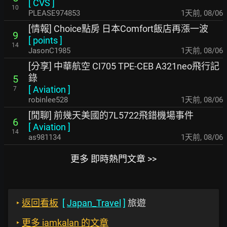
[
CVS
]
10
PLEASE974853
1天前
,
08/06
[情報] Choice點房 日本Comfort飯店再漲一波
9
[
points
]
14
JasonC1985
1天前
,
08/06
[分享] 中華航空 CI705 TPE-CEB A321neo飛行記
錄
5
[
Aviation
]
7
robinlee528
1天前
,
08/06
[閒聊] 前幾天美國的7L5722飛錯機場事件
6
[
Aviation
]
14
as981134
1天前
,
08/06
更多 即時熱門文章 >>
‣
返回看板
[
Japan_Travel
]
旅遊
‣
更多 iamkalan 的文章