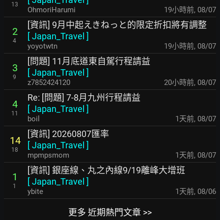
13
OhmoriHarumi
19小時前
,
08/07
[資訊] 9月中起えきねっと的限定折扣將有調整
2
[
Japan_Travel
]
4
yoyotwtn
19小時前
,
08/07
[問題] 11月底道東自駕行程請益
3
[
Japan_Travel
]
9
z7852424120
20小時前
,
08/07
Re: [問題] 7-8月九州行程請益
4
[
Japan_Travel
]
11
boil
1天前
,
08/07
[資訊] 20260807匯率
14
[
Japan_Travel
]
18
mpmpsmom
1天前
,
08/07
[資訊] 銀座線、丸之內線9/19離峰大增班
1
[
Japan_Travel
]
1
ybite
1天前
,
08/06
更多 近期熱門文章 >>