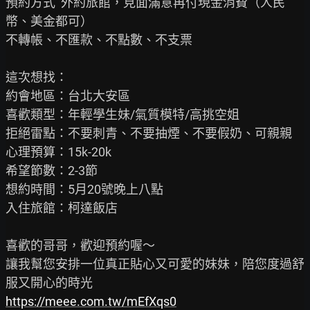
預約方式  外約旅館，見面滿意再付現金消費（人民
幣、美金都可）

不轉帳、不匯款、不點數、不支票

這次想找：

約會地區：台北大安區

喜歡類型：年輕學生妹/氣質模特/高挑空姐

拒絕雷點：不要刺青、不要抽煙、不要假奶、可親親

心理預算：15k-20k

希望節數：2-3節

想約時間：5月20號晚上八點

入住旅館：柯達飯店

喜歡的哥哥，歡迎預約喔～

讓我幫您安排一位真正貼心又可愛的妹妹，陪您度過舒
https://meee.com.tw/mEfXqs0